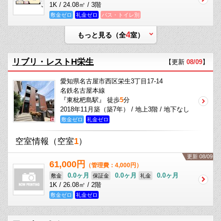
1K / 24.08㎡ / 3階
敷金ゼロ
礼金ゼロ
バス・トイレ別
4
もっと見る（全
室）
リブリ・レストH栄生
【更新
08/09
】
愛知県名古屋市西区栄生3丁目17-14
名鉄名古屋本線
『東枇杷島駅』 徒歩
5
分
2018年11月築（築7年） / 地上3階 / 地下なし
敷金ゼロ
礼金ゼロ
空室情報
（空室
1
）
更新 08/09
61,000円
（管理費：4,000円）
0.0ヶ月
0.0ヶ月
0.0ヶ月
敷金
保証金
礼金
1K / 26.08㎡ / 2階
敷金ゼロ
礼金ゼロ