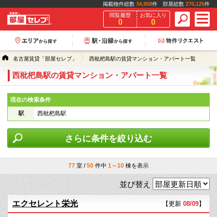
掲載物件総数
34,958
件 部屋総数
270,125
件
閲覧履歴
お気に入り
0
0
名古屋賃貸「部屋セレブ」
西枇杷島駅の賃貸マンション・アパート一覧
西枇杷島駅の賃貸マンション・アパート一覧
現在の検索条件
駅
西枇杷島駅
さらに条件を絞り込む
77
室 /
50
件中
1～10
棟を表示
並び替え
エクセレント栄光
【更新
08/09
】