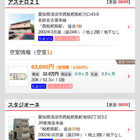
アスナロ２１
【更新
08/09
】
愛知県清須市西枇杷島町川口43-8
名鉄名古屋本線
『西枇杷島駅』 徒歩
3
分
2002年3月築（築24年） / 地上2階 / 地下なし
礼金ゼロ
バス・トイレ別
空室情報
（空室
1
）
更新 08/09
63,000円
（管理費：4,500円）
12.0万円
0.0ヶ月
0.0ヶ月
敷金
保証金
礼金
2DK / 51.3㎡ / 1階
礼金ゼロ
バス・トイレ別
スタジオーネ
【更新
08/09
】
愛知県清須市西枇杷島町地領2丁目3-2
JR東海道本線
『枇杷島駅』 徒歩
10
分
2002年10月築（築23年） / 地上3階 / 地下なし