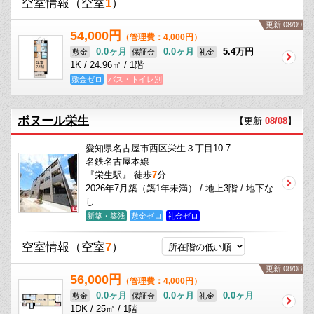
空室情報
（空室
1
）
更新 08/09
54,000円
（管理費：4,000円）
0.0ヶ月
0.0ヶ月
5.4万円
敷金
保証金
礼金
1K / 24.96㎡ / 1階
敷金ゼロ
バス・トイレ別
ボヌール栄生
【更新
08/08
】
愛知県名古屋市西区栄生３丁目10-7
名鉄名古屋本線
『栄生駅』 徒歩
7
分
2026年7月築（築1年未満） / 地上3階 / 地下な
し
新築・築浅
敷金ゼロ
礼金ゼロ
空室情報
（空室
7
）
更新 08/08
56,000円
（管理費：4,000円）
0.0ヶ月
0.0ヶ月
0.0ヶ月
敷金
保証金
礼金
1DK / 25㎡ / 1階