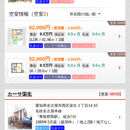
礼金ゼロ
バス・トイレ別
空室情報
（空室
2
）
更新 08/08
62,000円
（管理費：4,500円）
8.0万円
0.0ヶ月
0.0ヶ月
敷金
保証金
礼金
1LDK / 41.96㎡ / 1階
礼金ゼロ
パノラマ画像あり
バス・トイレ別
更新 08/09
52,000円
（管理費：4,500円）
8.0万円
0.0ヶ月
0.0ヶ月
敷金
保証金
礼金
1K / 28.6㎡ / 1階
礼金ゼロ
パノラマ画像あり
バス・トイレ別
カーサ栄生
【更新
08/09
】
愛知県名古屋市西区栄生３丁目14-10
名鉄名古屋本線
『東枇杷島駅』 徒歩
5
分
1988年3月築（築38年） / 地上2階 / 地下なし
敷金ゼロ
礼金ゼロ