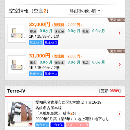
空室情報
（空室
2
）
更新 08/09
32,000円
（管理費：2,000円）
0.0ヶ月
0.0ヶ月
0.0ヶ月
敷金
保証金
礼金
1K / 15.99㎡ / 1階
敷金ゼロ
礼金ゼロ
更新 08/09
31,000円
（管理費：2,000円）
0.0ヶ月
0.0ヶ月
0.0ヶ月
敷金
保証金
礼金
1K / 15.99㎡ / 2階
敷金ゼロ
礼金ゼロ
Terre-Ⅳ
【更新
08/09
】
愛知県名古屋市西区枇杷島２丁目16-19
名鉄名古屋本線
『東枇杷島駅』 徒歩
2
分
2020年9月築（築5年） / 地上3階 / 地下なし
敷金ゼロ
礼金ゼロ
バス・トイレ別