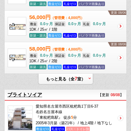
新築・築浅
敷金ゼロ
礼金ゼロ
パノラマ画像あり
更新 08/06
56,000円
（管理費：4,000円）
0.0ヶ月
0.0ヶ月
0.0ヶ月
敷金
保証金
礼金
1DK / 25㎡ / 1階
新築・築浅
敷金ゼロ
礼金ゼロ
パノラマ画像あり
更新 08/06
58,000円
（管理費：4,000円）
0.0ヶ月
0.0ヶ月
0.0ヶ月
敷金
保証金
礼金
1DK / 25㎡ / 2階
新築・築浅
敷金ゼロ
礼金ゼロ
パノラマ画像あり
7
もっと見る（全
室）
ブライトソイア
【更新
08/08
】
愛知県名古屋市西区枇杷島1丁目6-37
名鉄名古屋本線
『東枇杷島駅』 徒歩
5
分
2005年3月築（築21年） / 地上4階 / 地下なし
敷金ゼロ
礼金ゼロ
バス・トイレ別