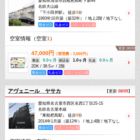
愛知県清須市西枇杷島町下新44
名鉄犬山線
『下小田井駅』 徒歩
5
分
1993年10月築（築32年） / 地上2階 / 地下なし
敷金ゼロ
礼金ゼロ
バス・トイレ別
空室情報
（空室
1
）
更新 08/09
47,000円
（管理費：3,000円）
0.0ヶ月
1.0ヶ月
0.0ヶ月
敷金
保証金
礼金
2DK / 38.5㎡ / 2階
敷金ゼロ
礼金ゼロ
バス・トイレ別
アヴェニール ヤサカ
【更新
08/09
】
愛知県名古屋市西区名西1丁目25-15
名鉄名古屋本線
『東枇杷島駅』 徒歩
9
分
2014年1月築（築12年） / 地上4階 / 地下なし
敷金ゼロ
バス・トイレ別