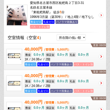
愛知県名古屋市西区枇杷島２丁目3-31
名鉄名古屋本線
『東枇杷島駅』 徒歩
5
分
1996年3月築（築30年） / 地上4階 / 地下なし
敷金ゼロ
礼金ゼロ
パノラマ画像あり
バス・トイレ別
空室情報
（空室
4
）
更新 08/09
40,000円
（管理費：5,000円）
0.0ヶ月
0.0ヶ月
0.0ヶ月
敷金
保証金
礼金
1K / 24.08㎡ / 2階
敷金ゼロ
礼金ゼロ
パノラマ画像あり
バス・トイレ別
更新 08/09
40,000円
（管理費：4,000円）
0.0ヶ月
0.0ヶ月
0.0ヶ月
敷金
保証金
礼金
1K / 24.08㎡ / 2階
敷金ゼロ
礼金ゼロ
パノラマ画像あり
バス・トイレ別
更新 08/08
40,000円
（管理費：5,000円）
0.0ヶ月
0.0ヶ月
0.0ヶ月
敷金
保証金
礼金