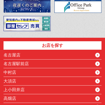
お店を探す
名古屋店
名古屋駅前店
中村店
大須店
上小田井店
高畑店