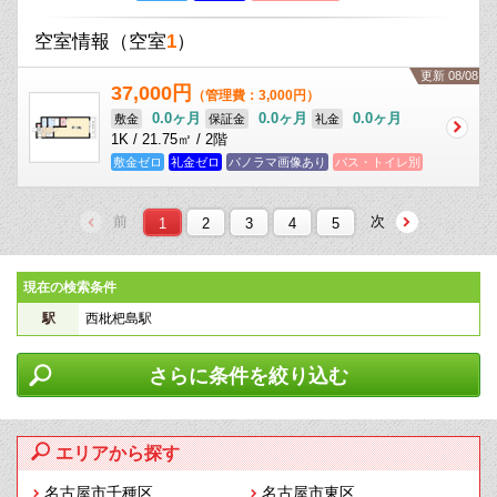
空室情報
（空室
1
）
更新 08/08
37,000円
（管理費：3,000円）
0.0ヶ月
0.0ヶ月
0.0ヶ月
敷金
保証金
礼金
1K / 21.75㎡ / 2階
敷金ゼロ
礼金ゼロ
パノラマ画像あり
バス・トイレ別
前
次
1
2
3
4
5
現在の検索条件
駅
西枇杷島駅
さらに条件を絞り込む
エリアから探す
名古屋市千種区
名古屋市東区