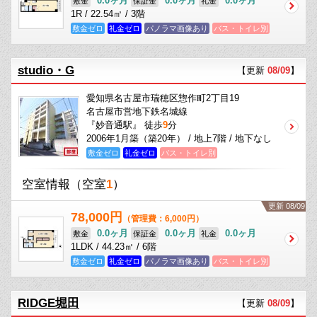
0.0ヶ月
0.0ヶ月
0.0ヶ月
敷金
保証金
礼金
1R / 22.54㎡ / 3階
敷金ゼロ
礼金ゼロ
パノラマ画像あり
バス・トイレ別
studio・G
【更新
08/09
】
愛知県名古屋市瑞穂区惣作町2丁目19
名古屋市営地下鉄名城線
『妙音通駅』 徒歩
9
分
2006年1月築（築20年） / 地上7階 / 地下なし
敷金ゼロ
礼金ゼロ
バス・トイレ別
空室情報
（空室
1
）
更新 08/09
78,000円
（管理費：6,000円）
0.0ヶ月
0.0ヶ月
0.0ヶ月
敷金
保証金
礼金
1LDK / 44.23㎡ / 6階
敷金ゼロ
礼金ゼロ
パノラマ画像あり
バス・トイレ別
RIDGE堀田
【更新
08/09
】