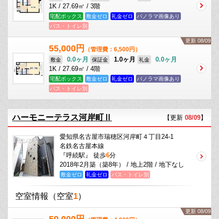
1K / 27.69㎡ / 3階
宅配ボックス
敷金ゼロ
礼金ゼロ
パノラマ画像あり
バス・トイレ別
更新 08/09
55,000円
（管理費：6,500円）
0.0ヶ月
1.0ヶ月
0.0ヶ月
敷金
保証金
礼金
1K / 27.69㎡ / 4階
宅配ボックス
敷金ゼロ
礼金ゼロ
パノラマ画像あり
バス・トイレ別
ハーモニーテラス河岸町Ⅱ
【更新
08/09
】
愛知県名古屋市瑞穂区河岸町４丁目24-1
名鉄名古屋本線
『呼続駅』 徒歩
6
分
2018年2月築（築8年） / 地上2階 / 地下なし
敷金ゼロ
礼金ゼロ
バス・トイレ別
空室情報
（空室
1
）
更新 08/09