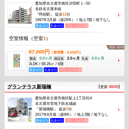
愛知県名古屋市南区汐田町１−50
名鉄名古屋本線
『呼続駅』 徒歩
12
分
1997年3月築（築29年） / 地上7階 / 地下なし
敷金ゼロ
礼金ゼロ
バス・トイレ別
空室情報
（空室
1
）
更新 08/09
87,000円
（管理費：6,000円）
0.0ヶ月
2.0ヶ月
0.0ヶ月
敷金
保証金
礼金
3LDK / 68.26㎡ / 6階
敷金ゼロ
礼金ゼロ
バス・トイレ別
グランテラス新瑞橋
【更新
08/09
】
愛知県名古屋市南区駈上1丁目814
名古屋市営地下鉄名城線
『新瑞橋駅』 徒歩
5
分
2017年8月築（築9年） / 地上3階 / 地下なし
敷金ゼロ
礼金ゼロ
バス・トイレ別