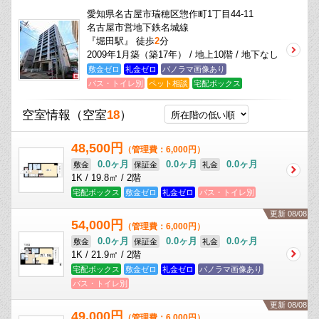
愛知県名古屋市瑞穂区惣作町1丁目44-11
名古屋市営地下鉄名城線
『堀田駅』 徒歩
2
分
2009年1月築（築17年） / 地上10階 / 地下なし
敷金ゼロ
礼金ゼロ
パノラマ画像あり
バス・トイレ別
ペット相談
宅配ボックス
空室情報
（空室
18
）
48,500円
（管理費：6,000円）
0.0ヶ月
0.0ヶ月
0.0ヶ月
敷金
保証金
礼金
1K / 19.8㎡ / 2階
宅配ボックス
敷金ゼロ
礼金ゼロ
バス・トイレ別
更新 08/08
54,000円
（管理費：6,000円）
0.0ヶ月
0.0ヶ月
0.0ヶ月
敷金
保証金
礼金
1K / 21.9㎡ / 2階
宅配ボックス
敷金ゼロ
礼金ゼロ
パノラマ画像あり
バス・トイレ別
更新 08/08
49,000円
（管理費：6,000円）