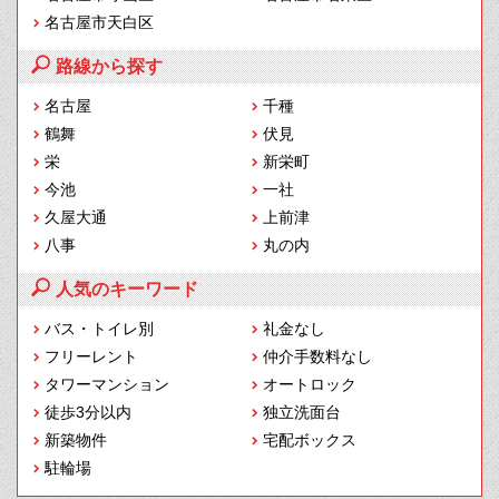
名古屋市天白区
路線から探す
名古屋
千種
鶴舞
伏見
栄
新栄町
今池
一社
久屋大通
上前津
八事
丸の内
人気のキーワード
バス・トイレ別
礼金なし
フリーレント
仲介手数料なし
タワーマンション
オートロック
徒歩3分以内
独立洗面台
新築物件
宅配ボックス
駐輪場