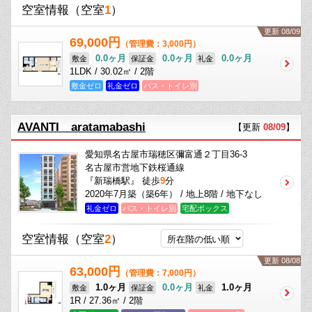
空室情報
（空室
1
）
更新 08/09
69,000円
（管理費：3,000円）
0.0ヶ月
0.0ヶ月
0.0ヶ月
敷金
保証金
礼金
1LDK / 30.02㎡ / 2階
敷金ゼロ
礼金ゼロ
バス・トイレ別
AVANTI aratamabashi
【更新
08/09
】
愛知県名古屋市瑞穂区彌富通２丁目36-3
名古屋市営地下鉄桜通線
『新瑞橋駅』 徒歩
9
分
2020年7月築（築6年） / 地上8階 / 地下なし
礼金ゼロ
バス・トイレ別
宅配ボックス
空室情報
（空室
2
）
更新 08/08
63,000円
（管理費：7,000円）
1.0ヶ月
0.0ヶ月
1.0ヶ月
敷金
保証金
礼金
1R / 27.36㎡ / 2階