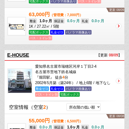
宅配ボックス
パノラマ画像あり
バス・トイレ別
更新 08/09
63,000円
（管理費：7,000円）
1.0ヶ月
0.0ヶ月
0.0ヶ月
敷金
保証金
礼金
1K / 27.22㎡ / 5階
宅配ボックス
礼金ゼロ
パノラマ画像あり
バス・トイレ別
E-HOUSE
【更新
08/09
】
愛知県名古屋市瑞穂区河岸１丁目2-4
名古屋市営地下鉄名城線
『堀田駅』 徒歩
4
分
2002年5月築（築24年） / 地上6階 / 地下なし
敷金ゼロ
礼金ゼロ
パノラマ画像あり
バス・トイレ別
宅配ボックス
空室情報
（空室
2
）
更新 08/08
55,000円
（管理費：6,500円）
0.0ヶ月
1.0ヶ月
0.0ヶ月
敷金
保証金
礼金