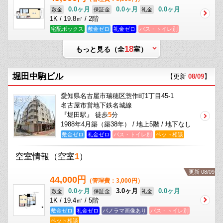
0.0ヶ月
0.0ヶ月
0.0ヶ月
敷金
保証金
礼金
1K / 19.8㎡ / 2階
宅配ボックス
敷金ゼロ
礼金ゼロ
バス・トイレ別
18
もっと見る（全
室）
堀田中駒ビル
【更新
08/09
】
愛知県名古屋市瑞穂区惣作町1丁目45-1
名古屋市営地下鉄名城線
『堀田駅』 徒歩
5
分
1988年4月築（築38年） / 地上5階 / 地下なし
敷金ゼロ
礼金ゼロ
バス・トイレ別
ペット相談
空室情報
（空室
1
）
更新 08/09
44,000円
（管理費：3,000円）
0.0ヶ月
3.0ヶ月
0.0ヶ月
敷金
保証金
礼金
1K / 19.4㎡ / 5階
敷金ゼロ
礼金ゼロ
パノラマ画像あり
バス・トイレ別
ペット相談