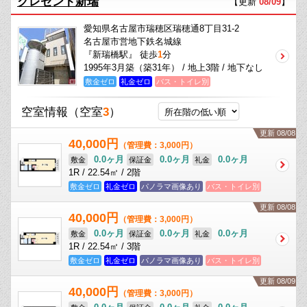
クレセント新瑞
【更新
08/09
】
愛知県名古屋市瑞穂区瑞穂通8丁目31-2
名古屋市営地下鉄名城線
『新瑞橋駅』 徒歩
1
分
1995年3月築（築31年） / 地上3階 / 地下なし
敷金ゼロ
礼金ゼロ
バス・トイレ別
空室情報
（空室
3
）
更新 08/08
40,000円
（管理費：3,000円）
0.0ヶ月
0.0ヶ月
0.0ヶ月
敷金
保証金
礼金
1R / 22.54㎡ / 2階
敷金ゼロ
礼金ゼロ
パノラマ画像あり
バス・トイレ別
更新 08/08
40,000円
（管理費：3,000円）
0.0ヶ月
0.0ヶ月
0.0ヶ月
敷金
保証金
礼金
1R / 22.54㎡ / 3階
敷金ゼロ
礼金ゼロ
パノラマ画像あり
バス・トイレ別
更新 08/09
40,000円
（管理費：3,000円）