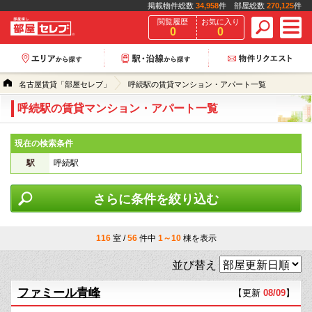
掲載物件総数
34,958
件 部屋総数
270,125
件
閲覧履歴
お気に入り
0
0
名古屋賃貸「部屋セレブ」
呼続駅の賃貸マンション・アパート一覧
呼続駅の賃貸マンション・アパート一覧
現在の検索条件
駅
呼続駅
さらに条件を絞り込む
116
室 /
56
件中
1～10
棟を表示
並び替え
ファミール青峰
【更新
08/09
】