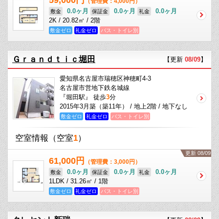
59,000円
（管理費：4,000円）
0.0ヶ月
0.0ヶ月
0.0ヶ月
敷金
保証金
礼金
2K / 20.82㎡ / 2階
敷金ゼロ
礼金ゼロ
バス・トイレ別
Ｇｒａｎｄｔｉｃ堀田
【更新
08/09
】
愛知県名古屋市瑞穂区神穂町4-3
名古屋市営地下鉄名城線
『堀田駅』 徒歩
3
分
2015年3月築（築11年） / 地上2階 / 地下なし
敷金ゼロ
礼金ゼロ
バス・トイレ別
空室情報
（空室
1
）
更新 08/09
61,000円
（管理費：3,000円）
0.0ヶ月
0.0ヶ月
0.0ヶ月
敷金
保証金
礼金
1LDK / 31.26㎡ / 1階
敷金ゼロ
礼金ゼロ
バス・トイレ別