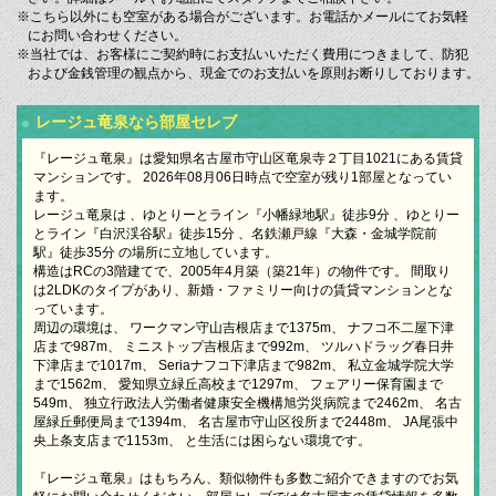
※こちら以外にも空室がある場合がございます。お電話かメールにてお気軽
にお問い合わせください。
※当社では、お客様にご契約時にお支払いいただく費用につきまして、防犯
および金銭管理の観点から、現金でのお支払いを原則お断りしております。
レージュ竜泉なら部屋セレブ
『レージュ竜泉』は愛知県名古屋市守山区竜泉寺２丁目1021にある賃貸
マンションです。 2026年08月06日時点で空室が残り1部屋となってい
ます。
レージュ竜泉は 、ゆとりーとライン『小幡緑地駅』徒歩9分 、ゆとりー
とライン『白沢渓谷駅』徒歩15分 、名鉄瀬戸線『大森・金城学院前
駅』徒歩35分 の場所に立地しています。
構造はRCの3階建てで、2005年4月築（築21年）の物件です。 間取り
は2LDKのタイプがあり、新婚・ファミリー向けの賃貸マンションとな
っています。
周辺の環境は、 ワークマン守山吉根店まで1375m、 ナフコ不二屋下津
店まで987m、 ミニストップ吉根店まで992m、 ツルハドラッグ春日井
下津店まで1017m、 Seriaナフコ下津店まで982m、 私立金城学院大学
まで1562m、 愛知県立緑丘高校まで1297m、 フェアリー保育園まで
549m、 独立行政法人労働者健康安全機構旭労災病院まで2462m、 名古
屋緑丘郵便局まで1394m、 名古屋市守山区役所まで2448m、 JA尾張中
央上条支店まで1153m、 と生活には困らない環境です。
『レージュ竜泉』はもちろん、類似物件も多数ご紹介できますのでお気