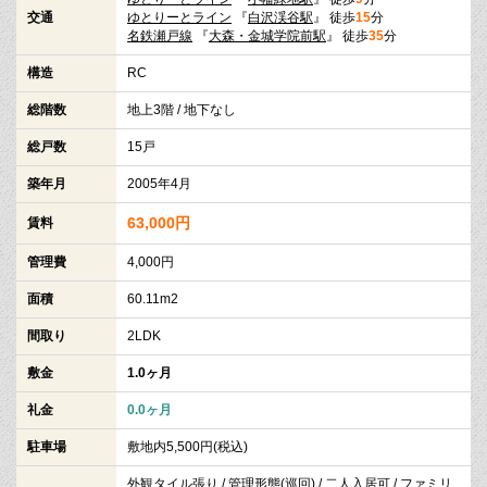
交通
ゆとりーとライン
『
白沢渓谷駅
』 徒歩
15
分
名鉄瀬戸線
『
大森・金城学院前駅
』 徒歩
35
分
構造
RC
総階数
地上3階 / 地下なし
総戸数
15戸
築年月
2005年4月
63,000円
賃料
管理費
4,000円
面積
60.11m2
間取り
2LDK
敷金
1.0ヶ月
礼金
0.0ヶ月
駐車場
敷地内5,500円(税込)
外観タイル張り / 管理形態(巡回) / 二人入居可 / ファミリ