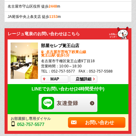
名古屋市守山区役所 徒歩
2448
m
JA尾張中央上条支店 徒歩
1153
m
レージュ竜泉のお問い合わせはこちら
部屋セレブ覚王山店
名古屋市営地下鉄東山線
覚王山駅 徒歩1分
名古屋市千種区覚王山通9丁目18
営業時間：10:00～18:30
TEL：052-757-5577 FAX：052-757-5588
MAP
店舗詳細
LINEでお問い合わせ(24時間受付中)
お部屋探し専用ダイヤル
お問い合わせ
052-757-5577