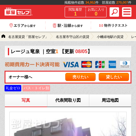
掲載物件総数
34,952
件 部屋総数
270,007
件
閲覧履歴
お気に入り
1
0
名古屋賃貸「部屋セレブ」
名古屋市守山区の賃貸
小幡緑地駅の賃貸
レ
レージュ竜泉
｜空室
1
【更新
08/05
】
オーナー様へ
売りたい
貸したい
礼金ゼロ
バス・トイレ別
写真
代表間取り図
周辺地図