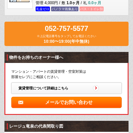
管理 4,000円 / 敷
1.0ヶ月
/ 礼
0.0ヶ月
礼金ゼロ
パノラマ画像あり
バス・トイレ別
052-757-5577
※上記電話番号をタップしてお電話ください
10:00〜19:00(年中無休)
物件をお持ちのオーナー様へ
マンション・アパートの賃貸管理・空室対策は
部屋セレブにご相談ください。
賃貸管理について詳細はこちら
メールでお問い合わせ
レージュ竜泉の代表間取り図