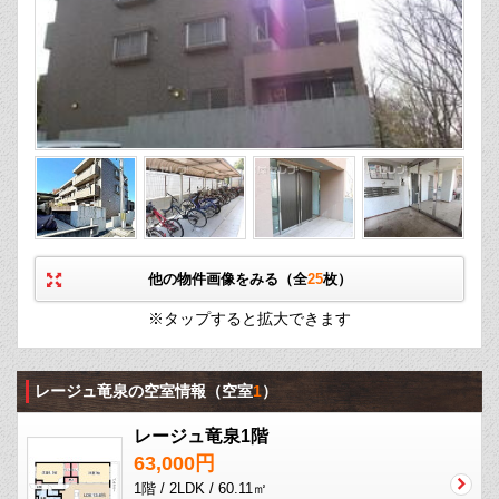
他の物件画像をみる（全
25
枚）
※タップすると拡大できます
レージュ竜泉の空室情報
（空室
1
）
レージュ竜泉1階
63,000円
1階 / 2LDK / 60.11㎡