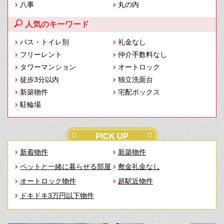
八事
丸の内
人気のキーワード
バス・トイレ別
礼金なし
フリーレント
仲介手数料なし
タワーマンション
オートロック
徒歩3分以内
独立洗面台
新築物件
宅配ボックス
駐輪場
PICK UP
新着物件
新築物件
ペットと一緒に暮らせる部屋
敷金礼金なし
オートロック物件
超駅近物件
ドキドキ3万円以下物件