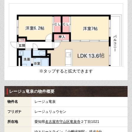
※タップすると拡大できます
レージュ竜泉の物件概要
物件名
レージュ竜泉
フリガナ
レージュリュウセン
所在地
愛知県
名古屋市守山区
竜泉寺
２丁目1021
ゆとりーとライン
『
小幡緑地駅
』 徒歩
9
分