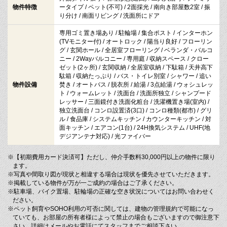
物件特徴
ータイプ / ペット(不可) / 2面採光 / 南向き部屋数2室 / 振
り分け / 南面リビング / 洗面所にドア
専用ゴミ置き場あり / 駐輪場 / 集合ポスト / インターホン
(TVモニター付) / オートロック / 陽当り良好 / フローリン
グ / 玄関ホール / 全居室フローリング / ベランダ・バルコ
ニー / 2Wayバルコニー / 専用庭 / 収納スペース / クロー
ゼット(2ヶ所) / 玄関収納 / 全居室収納 / 下駄箱 / 天井高下
駄箱 / 収納たっぷり / バス・トイレ別室 / シャワー / 追い
物件設備
焚き / オートバス / 脱衣所 / 給湯 / 3点給湯 / ウォシュレッ
ト / ウォームレット / 洗面台 / 洗面所独立 / シャンプード
レッサー / 三面鏡付き洗面化粧台 / 洗濯機置き場(室内) /
独立洗面台 / コンロ設置済(3口) / コンロ種類(都市) / グリ
ル / 食品庫 / システムキッチン / カウンターキッチン / 対
面キッチン / エアコン(1台) / 24H換気システム / UHF(地
デジアンテナ対応) / 光ファイバー
※【初期費用カード決済可】ただし、仲介手数料30,000円以上の物件に限り
ます。
※写真や間取り図が現状と相違する場合は現状を優先させていただきます。
※掲載している物件が万が一ご成約の場合はご了承ください。
※駐車場、バイク置場、駐輪場の正確な空き状況についてはお問い合わせく
ださい。
※ペット飼育やSOHO利用の可否に関しては、建物の管理規約で可能になっ
ていても、お部屋の所有者様によって禁止の場合もございますので御注意下
さい。詳細はメールやお電話にてスタッフまでご相談下さい。