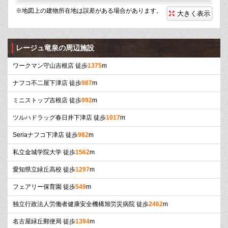
※地図上の建物所在地は誤差がある場合があります。
大きく表示
レージュ竜泉の周辺施設
ワークマン守山吉根店 徒歩
1375
m
ナフコ不二屋下津店 徒歩
987
m
ミニストップ吉根店 徒歩
992
m
ツルハドラッグ春日井下津店 徒歩
1017
m
Seriaナフコ下津店 徒歩
982
m
私立金城学院大学 徒歩
1562
m
愛知県立緑丘高校 徒歩
1297
m
フェアリー保育園 徒歩
549
m
独立行政法人労働者健康安全機構旭労災病院 徒歩
2462
m
名古屋緑丘郵便局 徒歩
1394
m