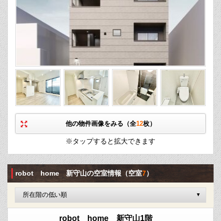
他の物件画像をみる（全
12
枚）
※タップすると拡大できます
robot home 新守山の空室情報
（空室
7
）
robot home 新守山1階