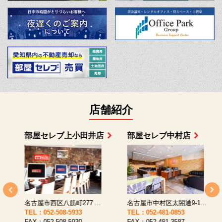
店舗紹介
部屋セレブ上小田井店
部屋セレブ中村店
名古屋市西区八筋町277 ...
名古屋市中村区太閤通9-1...
TEL：052-508-5933
TEL：052-481-0853
T
FAX：052-508-5930
FAX：052-481-3587
F