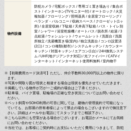
防犯カメラ / 宅配ボックス / 専用ゴミ置き場あり / 集合ポ
スト / インターホン(TVモニター付) / オートロック / 火災
報知器 / フローリング / 照明器具 / 全居室フローリング /
ベランダ・バルコニー / 収納スペース / クローゼット(1ヶ
所) / 全居室収納 / 下駄箱 / 天井高下駄箱 / バス・トイレ別
室 / シャワー / 浴室乾燥機 / オートバス / 脱衣所 / 給湯 / 3
物件設備
点給湯 / ウォシュレット / ウォームレット / 洗面台 / 洗面
所独立 / 洗濯機置き場(室内) / 独立洗面台 / コンロ設置済
(2口) / コンロ種類(都市) / システムキッチン / カウンター
キッチン / 対面キッチン / エアコン(1台) / 24H換気システ
ム / UHF(地デジアンテナ対応) / 光ファイバー / CATVイ
ンターネット / インターネット使用料無料 / 室内物干
※【初期費用カード決済可】ただし、仲介手数料30,000円以上の物件に限り
ます。
※写真や間取り図が現状と相違する場合は現状を優先させていただきます。
※掲載している物件が万が一ご成約の場合はご了承ください。
※駐車場、バイク置場、駐輪場の正確な空き状況についてはお問い合わせく
ださい。
※ペット飼育やSOHO利用の可否に関しては、建物の管理規約で可能になっ
ていても、お部屋の所有者様によって禁止の場合もございますので御注意下
さい。詳細はメールやお電話にてスタッフまでご相談下さい。
※こちら以外にも空室がある場合がございます。お電話かメールにてお気軽
にお問い合わせください。
※当社では、お客様にご契約時にお支払いいただく費用につきまして、防犯