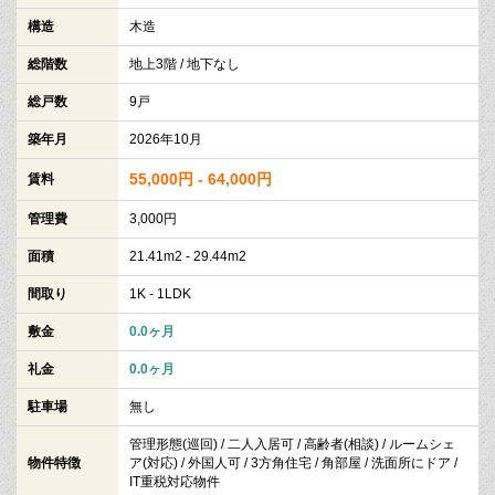
構造
木造
総階数
地上3階 / 地下なし
総戸数
9戸
築年月
2026年10月
55,000円 - 64,000円
賃料
管理費
3,000円
面積
21.41m2 - 29.44m2
間取り
1K - 1LDK
敷金
0.0ヶ月
礼金
0.0ヶ月
駐車場
無し
管理形態(巡回) / 二人入居可 / 高齢者(相談) / ルームシェ
物件特徴
ア(対応) / 外国人可 / 3方角住宅 / 角部屋 / 洗面所にドア /
IT重税対応物件