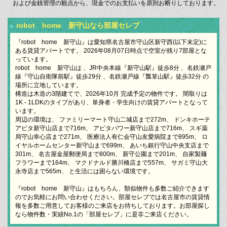
および金銭管理の観点から、現金でのお支払いを原則お断りしております。
robot home 新守山なら部屋セレブ
『robot home 新守山』は愛知県名古屋市守山区新守西(以下未定)に
ある賃貸アパートです。 2026年08月07日時点で空室が残り7部屋とな
っています。
robot home 新守山は 、JR中央本線『新守山駅』徒歩8分 、名鉄瀬戸
線『守山自衛隊前駅』徒歩29分 、名鉄瀬戸線『瓢箪山駅』徒歩32分 の
場所に立地しています。
構造は木造の3階建てで、2026年10月 完成予定の物件です。 間取りは
1K - 1LDKのタイプがあり、単身者・学生向けの賃貸アパートとなって
います。
周辺の環境は、 ファミリーマート守山二城店まで272m、 ドンキホーテ
アピタ新守山店まで716m、 アピタパワー新守山店まで716m、 スギ薬
局守山幸心店まで271m、 医療法人有仁会守山友愛病院まで895m、 ロ
イヤルホームセンター新守山まで699m、 あいち銀行守山中央支店まで
301m、 名古屋金屋郵便局まで800m、 新守公園まで201m、 自家製麺
フラワーまで164m、 マクドナルド勝川橋店まで557m、 サガミ守山大
永寺店まで565m、 と生活には困らない環境です。
『robot home 新守山』はもちろん、類似物件も多数ご紹介できます
のでお気軽にお問い合わせください。部屋セレブでは名古屋市の賃貸情
報を多数ご用意してお客様のご来店をお待ちしております。お部屋探し
なら物件数・実績No.1の「部屋セレブ」に是非ご来店ください。