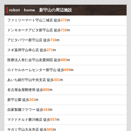
robot home 新守山の周辺施設
ファミリーマート守山二城店 徒歩
272
m
ドンキホーテアピタ新守山店 徒歩
716
m
アピタパワー新守山店 徒歩
716
m
スギ薬局守山幸心店 徒歩
271
m
医療法人有仁会守山友愛病院 徒歩
895
m
ロイヤルホームセンター新守山 徒歩
699
m
あいち銀行守山中央支店 徒歩
301
m
名古屋金屋郵便局 徒歩
800
m
新守公園 徒歩
201
m
自家製麺フラワー 徒歩
164
m
マクドナルド勝川橋店 徒歩
557
m
サガミ守山大永寺店 徒歩
565
m