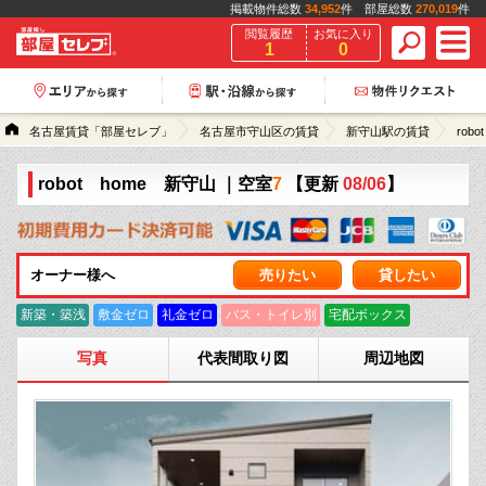
掲載物件総数
34,952
件 部屋総数
270,019
件
閲覧履歴
お気に入り
1
0
名古屋賃貸「部屋セレブ」
名古屋市守山区の賃貸
新守山駅の賃貸
robo
robot home 新守山
｜空室
7
【更新
08/06
】
オーナー様へ
売りたい
貸したい
新築・築浅
敷金ゼロ
礼金ゼロ
バス・トイレ別
宅配ボックス
写真
代表間取り図
周辺地図