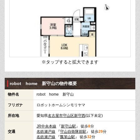
※タップすると拡大できます
robot home 新守山の物件概要
物件名
robot home 新守山
フリガナ
ロボットホームシンモリヤマ
所在地
愛知県
名古屋市守山区
新守西
(以下未定)
JR中央本線
『
新守山駅
』 徒歩
8
分
交通
名鉄瀬戸線
『
守山自衛隊前駅
』 徒歩
29
分
名鉄瀬戸線
『
瓢箪山駅
』 徒歩
32
分