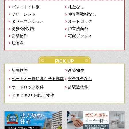
バス・トイレ別
礼金なし
フリーレント
仲介手数料なし
タワーマンション
オートロック
徒歩3分以内
独立洗面台
新築物件
宅配ボックス
駐輪場
PICK UP
新着物件
新築物件
ペットと一緒に暮らせる部屋
敷金礼金なし
オートロック物件
超駅近物件
ドキドキ3万円以下物件