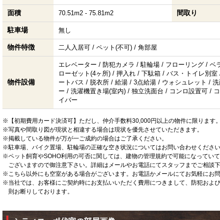
面積
間取り
70.51m2 - 75.81m2
駐車場
無し
物件特徴
二人入居可 / ペット(不可) / 角部屋
エレベーター / 防犯カメラ / 駐輪場 / フローリング / 
ローゼット(4ヶ所) / 押入れ / 下駄箱 / バス・トイレ別室 /
物件設備
ートバス / 脱衣所 / 給湯 / 3点給湯 / ウォシュレット /
ー / 洗濯機置き場(室内) / 独立洗面台 / コンロ設置可 / コ
イバー
※【初期費用カード決済可】ただし、仲介手数料30,000円以上の物件に限ります
※写真や間取り図が現状と相違する場合は現状を優先させていただきます。
※掲載している物件が万が一ご成約の場合はご了承ください。
※駐車場、バイク置場、駐輪場の正確な空き状況についてはお問い合わせくださ
※ペット飼育やSOHO利用の可否に関しては、建物の管理規約で可能になってい
ございますので御注意下さい。詳細はメールやお電話にてスタッフまでご相談
※こちら以外にも空室がある場合がございます。お電話かメールにてお気軽にお
※当社では、お客様にご契約時にお支払いいただく費用につきまして、防犯およ
則お断りしております。