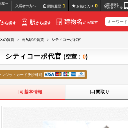
部屋セ
お部屋探し
1
0
入居者の方へ
閲覧履歴
お気に入り
専用ダイヤル
区の賃貸
高岳駅の賃貸
シティコーポ代官
シティコーポ代官
(空室：
0
)
クレジットカード決済可能
基本情報
間取り