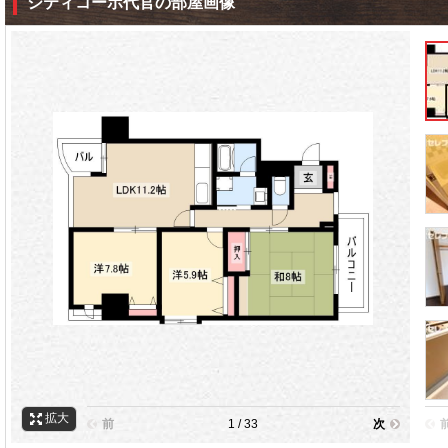
シティコーポ代官の部屋画像
拡大
前
1 / 33
次