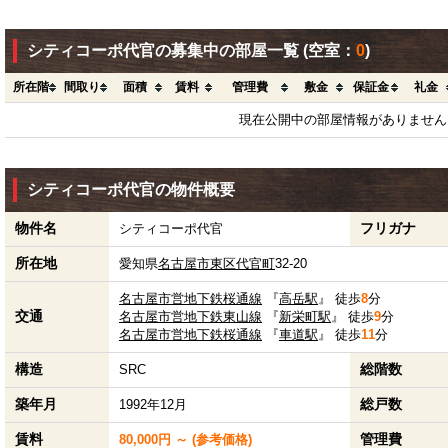
シティコーポ代官の募集中の部屋一覧
(空室：
0
)
所在階
間取り
面積
賃料
管理費
敷金
保証金
礼金
現在公開中の部屋情報がありません
シティコーポ代官の物件概要
物件名
フリガナ
シティコーポ代官
所在地
愛知県
名古屋市東区
代官町
32-20
名古屋市営地下鉄桜通線
『
高岳駅
』 徒歩
8
分
交通
名古屋市営地下鉄東山線
『
新栄町駅
』 徒歩
9
分
名古屋市営地下鉄桜通線
『
車道駅
』 徒歩
11
分
構造
総階数
SRC
築年月
総戸数
1992年12月
賃料
管理費
80,000円 ～ (参考価格)