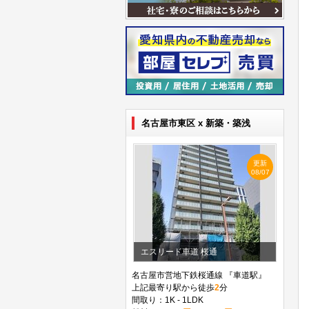
名古屋市東区 x 新築・築浅
更新
08/07
エスリード車道 桜通
名古屋市営地下鉄桜通線 『車道駅』
上記最寄り駅から徒歩
2
分
間取り：1K - 1LDK