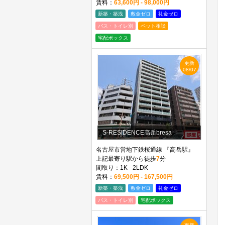
賃料：
63,600円 - 98,000円
新築・築浅
敷金ゼロ
礼金ゼロ
バス・トイレ別
ペット相談
宅配ボックス
更新
08/07
S-RESIDENCE高岳bresa
名古屋市営地下鉄桜通線 『高岳駅』
上記最寄り駅から徒歩
7
分
間取り：1K - 2LDK
賃料：
69,500円 - 167,500円
新築・築浅
敷金ゼロ
礼金ゼロ
バス・トイレ別
宅配ボックス