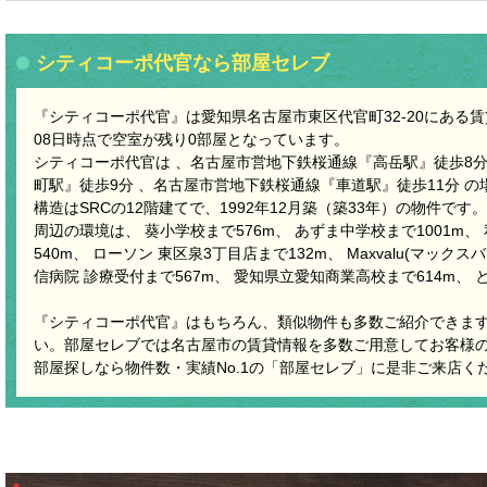
シティコーポ代官なら部屋セレブ
『シティコーポ代官』は愛知県名古屋市東区代官町32-20にある賃貸
08日時点で空室が残り0部屋となっています。
シティコーポ代官は 、名古屋市営地下鉄桜通線『高岳駅』徒歩8分
町駅』徒歩9分 、名古屋市営地下鉄桜通線『車道駅』徒歩11分 
構造はSRCの12階建てで、1992年12月築（築33年）の物件です。
周辺の環境は、 葵小学校まで576m、 あずま中学校まで1001m
540m、 ローソン 東区泉3丁目店まで132m、 Maxvalu(マックス
信病院 診療受付まで567m、 愛知県立愛知商業高校まで614m、
『シティコーポ代官』はもちろん、類似物件も多数ご紹介できま
い。部屋セレブでは名古屋市の賃貸情報を多数ご用意してお客様
部屋探しなら物件数・実績No.1の「部屋セレブ」に是非ご来店く