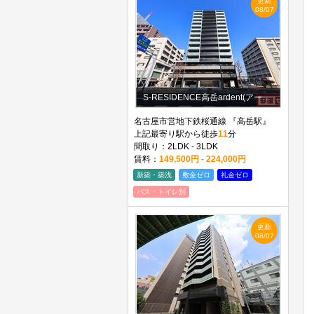
更新
08/07
S-RESIDENCE高岳ardent(アーデント)
名古屋市営地下鉄桜通線 『高岳駅』
上記最寄り駅から徒歩
11
分
間取り：2LDK - 3LDK
賃料：
149,500円 - 224,000円
新築・築浅
敷金ゼロ
礼金ゼロ
バス・トイレ別
更新
08/07