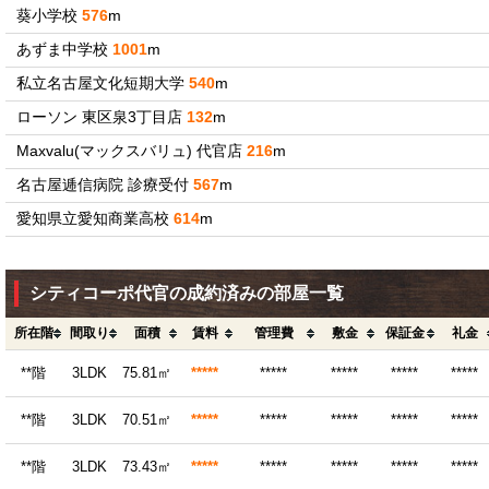
葵小学校
576
m
あずま中学校
1001
m
私立名古屋文化短期大学
540
m
ローソン 東区泉3丁目店
132
m
Maxvalu(マックスバリュ) 代官店
216
m
名古屋逓信病院 診療受付
567
m
愛知県立愛知商業高校
614
m
シティコーポ代官の成約済みの部屋一覧
所在階
間取り
面積
賃料
管理費
敷金
保証金
礼金
**階
3LDK
75.81㎡
*****
*****
*****
*****
*****
**階
3LDK
70.51㎡
*****
*****
*****
*****
*****
**階
3LDK
73.43㎡
*****
*****
*****
*****
*****