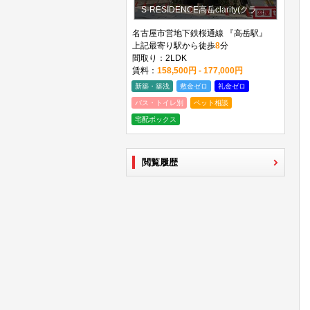
S-RESIDENCE高岳clarity(クラリティ)
名古屋市営地下鉄桜通線 『高岳駅』
上記最寄り駅から徒歩
8
分
間取り：2LDK
賃料：
158,500円 - 177,000円
新築・築浅
敷金ゼロ
礼金ゼロ
バス・トイレ別
ペット相談
宅配ボックス
閲覧履歴