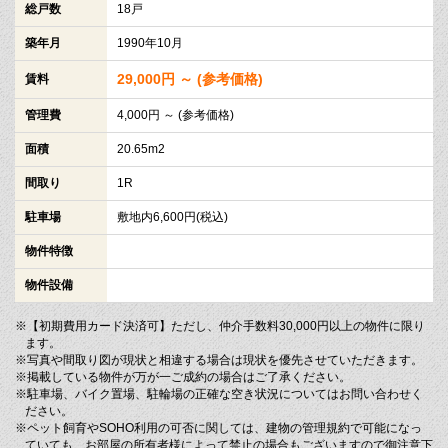
総戸数
18戸
築年月
1990年10月
29,000円 ～ (参考価格)
賃料
管理費
4,000円 ～ (参考価格)
面積
20.65m2
間取り
1R
駐車場
敷地内6,600円(税込)
物件特徴
物件設備
※【初期費用カード決済可】ただし、仲介手数料30,000円以上の物件に限り
ます。
※写真や間取り図が現状と相違する場合は現状を優先させていただきます。
※掲載している物件が万が一ご成約の場合はご了承ください。
※駐車場、バイク置場、駐輪場の正確な空き状況についてはお問い合わせく
ださい。
※ペット飼育やSOHO利用の可否に関しては、建物の管理規約で可能になっ
ていても、お部屋の所有者様によって禁止の場合もございますので御注意下