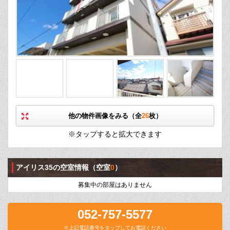
他の物件画像をみる（全
26
枚）
※タップすると拡大できます
アイリス35の空室情報
（空室
0
）
募集中の部屋はありません
052-757-5577
※上記電話番号をタップしてお電話ください