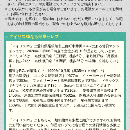
さい。詳細はメールやお電話にてスタッフまでご相談下さい。
※こちら以外にも空室がある場合がございます。お電話かメールにてお気軽
にお問い合わせください。
※当社では、お客様にご契約時にお支払いいただく費用につきまして、防犯
および金銭管理の観点から、現金でのお支払いを原則お断りしております。
アイリス35なら部屋セレブ
『アイリス35』は愛知県尾張旭市三郷町中井田204-2にある賃貸マンシ
ョンです。 2026年08月08日時点で空室が残り0部屋となっています。
アイリス35は 、名鉄瀬戸線『三郷駅』徒歩5分 、名鉄瀬戸線『尾張旭
駅』徒歩24分 、名鉄瀬戸線『水野駅』徒歩25分 の場所に立地していま
す。
構造はRCの4階建てで、1990年10月築（築35年）の物件です。
周辺の環境は、 ユニクロ尾張旭店まで677m、 イトーヨーカドー尾張旭
店まで353m、 ファミリーマート旭三郷駅前店まで275m、 ドラッグス
ギヤマヤマナカ三郷店まで185m、 Seria生活良品さんごう店まで
187m、 私立名古屋経営短期大学まで2102m、 愛知県立瀬戸高校まで
1456m、 尾張旭市立東部保育園まで532m、 医療法人社団順心会井上病
院まで668m、 尾張旭三郷郵便局まで442m、 尾張旭市役所まで
1689m、 十六銀行尾張旭支店まで58m、 と生活には困らない環境で
す。
『アイリス35』はもちろん、類似物件も多数ご紹介できますのでお気軽
にお問い合わせください。部屋セレブでは名古屋市の賃貸情報を多数ご
用意してお客様のご来店をお待ちしております。お部屋探しなら物件