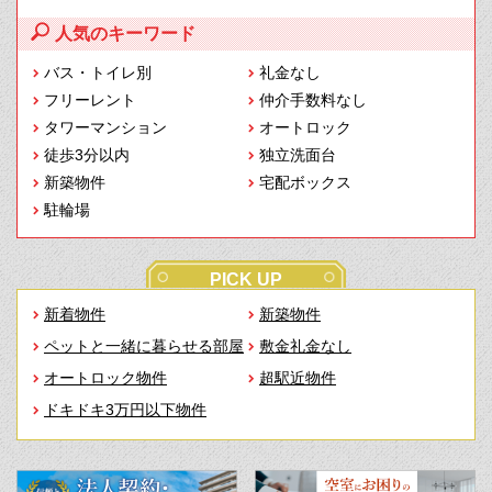
人気のキーワード
バス・トイレ別
礼金なし
フリーレント
仲介手数料なし
タワーマンション
オートロック
徒歩3分以内
独立洗面台
新築物件
宅配ボックス
駐輪場
PICK UP
新着物件
新築物件
ペットと一緒に暮らせる部屋
敷金礼金なし
オートロック物件
超駅近物件
ドキドキ3万円以下物件