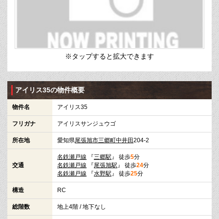
※タップすると拡大できます
アイリス35の物件概要
物件名
アイリス35
フリガナ
アイリスサンジュウゴ
所在地
愛知県
尾張旭市
三郷町中井田
204-2
名鉄瀬戸線
『
三郷駅
』 徒歩
5
分
交通
名鉄瀬戸線
『
尾張旭駅
』 徒歩
24
分
名鉄瀬戸線
『
水野駅
』 徒歩
25
分
構造
RC
総階数
地上4階 / 地下なし