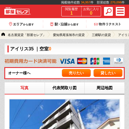
掲載物件総数
34,957
件 部屋総数
270,098
件
閲覧履歴
お気に入り
1
0
名古屋賃貸「部屋セレブ」
愛知県尾張旭市の賃貸
三郷駅の賃貸
アイリス
アイリス35
｜空室
0
オーナー様へ
売りたい
貸したい
写真
代表間取り図
周辺地図