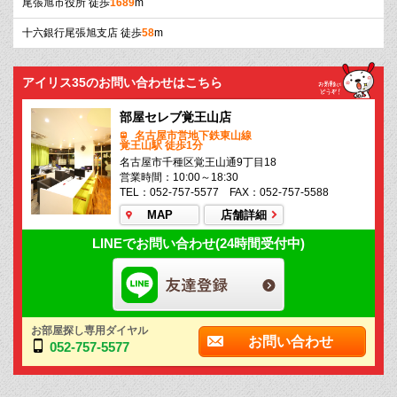
尾張旭市役所 徒歩
1689
m
十六銀行尾張旭支店 徒歩
58
m
アイリス35のお問い合わせはこちら
部屋セレブ覚王山店
名古屋市営地下鉄東山線
覚王山駅 徒歩1分
名古屋市千種区覚王山通9丁目18
営業時間：10:00～18:30
TEL：052-757-5577 FAX：052-757-5588
MAP
店舗詳細
LINEでお問い合わせ(24時間受付中)
お部屋探し専用ダイヤル
お問い合わせ
052-757-5577