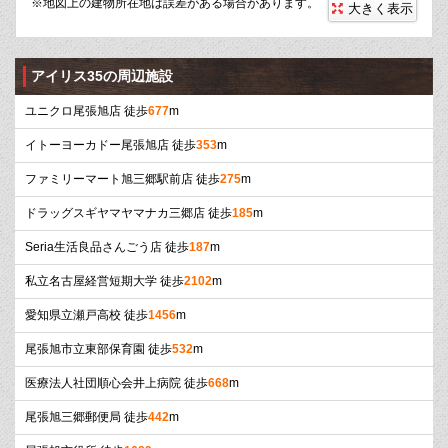
※地図上の建物所在地は誤差がある場合があります。
大きく表示
アイリス35の周辺施設
ユニクロ尾張旭店 徒歩
677
m
イトーヨーカドー尾張旭店 徒歩
353
m
ファミリーマート旭三郷駅前店 徒歩
275
m
ドラッグスギヤマヤマナカ三郷店 徒歩
185
m
Seria生活良品さんごう店 徒歩
187
m
私立名古屋経営短期大学 徒歩
2102
m
愛知県立瀬戸高校 徒歩
1456
m
尾張旭市立東部保育園 徒歩
532
m
医療法人社団順心会井上病院 徒歩
668
m
尾張旭三郷郵便局 徒歩
442
m