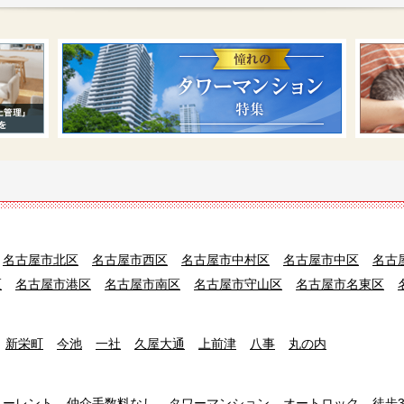
名古屋市北区
名古屋市西区
名古屋市中村区
名古屋市中区
名古
区
名古屋市港区
名古屋市南区
名古屋市守山区
名古屋市名東区
新栄町
今池
一社
久屋大通
上前津
八事
丸の内
リーレント
仲介手数料なし
タワーマンション
オートロック
徒歩