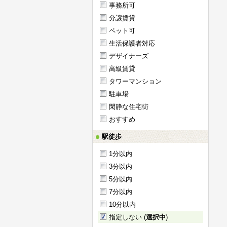
事務所可
分譲賃貸
ペット可
生活保護者対応
デザイナーズ
高級賃貸
タワーマンション
駐車場
閑静な住宅街
おすすめ
駅徒歩
1分以内
3分以内
5分以内
7分以内
10分以内
指定しない (
選択中
)