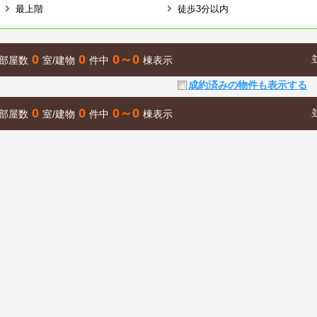
最上階
徒歩3分以内
0
0
0～0
部屋数
室/建物
件中
棟表示
成約済みの物件も表示する
0
0
0～0
部屋数
室/建物
件中
棟表示