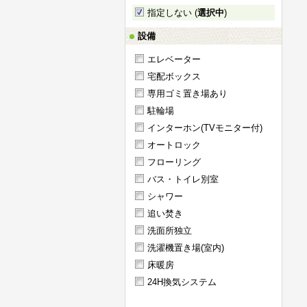
指定しない (
選択中
)
設備
エレベーター
宅配ボックス
専用ゴミ置き場あり
駐輪場
インターホン(TVモニター付)
オートロック
フローリング
バス・トイレ別室
シャワー
追い焚き
洗面所独立
洗濯機置き場(室内)
床暖房
24H換気システム