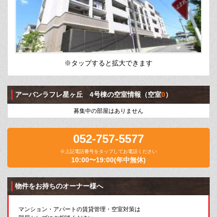
※タップすると拡大できます
アーバンラフレ星ヶ丘 4号棟の空室情報
（空室
0
）
募集中の部屋はありません
052-757-5577
※上記電話番号をタップしてお電話ください
10:00〜19:00(年中無休)
物件をお持ちのオーナー様へ
マンション・アパートの賃貸管理・空室対策は