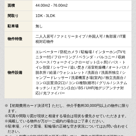
面積
44.00m2 - 76.00m2
間取り
1DK - 3LDK
駐車場
無し
二人入居可 / ファミリータイプ / 外国人可 / 角部屋 / IT重
物件特徴
税対応物件
エレベーター / 防犯カメラ / 駐輪場 / インターホン(TVモ
ニター付) / フローリング / ベランダ・バルコニー / 収納
スペース / ウォークインクローゼット(1ヶ所) / バス・ト
イレ別室 / シャワー / 追い焚き / 浴室乾燥機 / オートバス /
物件設備
脱衣所 / 給湯 / ウォシュレット / 洗面台 / 洗面所独立 / シ
ャンプードレッサー / 洗濯機置き場(室内) / 独立洗面台 /
コンロ設置済(2口) / コンロ種類(都市) / グリル / システム
キッチン / エアコン(1台) / BS / UHF(地デジアンテナ対
応) / 光ファイバー
※【初期費用カード決済可】ただし、仲介手数料30,000円以上の物件に限り
ます。
※写真や間取り図が現状と相違する場合は現状を優先させていただきます。
※掲載している物件が万が一ご成約の場合はご了承ください。
※駐車場、バイク置場、駐輪場の正確な空き状況についてはお問い合わせく
ださい。