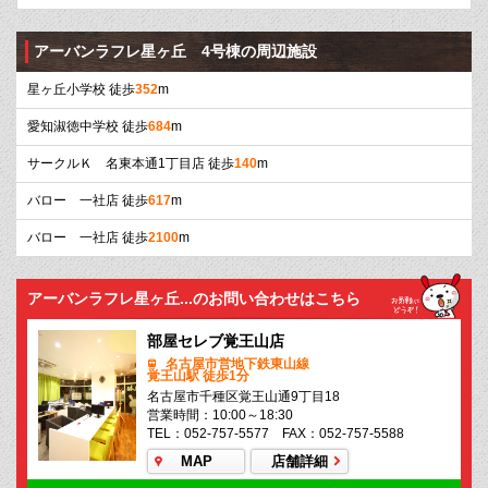
アーバンラフレ星ヶ丘 4号棟の周辺施設
星ヶ丘小学校 徒歩
352
m
愛知淑徳中学校 徒歩
684
m
サークルＫ 名東本通1丁目店 徒歩
140
m
バロー 一社店 徒歩
617
m
バロー 一社店 徒歩
2100
m
アーバンラフレ星ヶ丘...のお問い合わせはこちら
部屋セレブ覚王山店
名古屋市営地下鉄東山線
覚王山駅 徒歩1分
名古屋市千種区覚王山通9丁目18
営業時間：10:00～18:30
TEL：052-757-5577 FAX：052-757-5588
MAP
店舗詳細