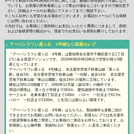
※ペット飼育やSOHO利用の可否に関しては、建物の管理規約で可能になっ
ていても、お部屋の所有者様によって禁止の場合もございますので御注意下
さい。詳細はメールやお電話にてスタッフまでご相談下さい。
※こちら以外にも空室がある場合がございます。お電話かメールにてお気軽
にお問い合わせください。
※当社では、お客様にご契約時にお支払いいただく費用につきまして、防犯
および金銭管理の観点から、現金でのお支払いを原則お断りしております。
アーバンラフレ星ヶ丘 4号棟なら部屋セレブ
『アーバンラフレ星ヶ丘 4号棟』は愛知県名古屋市千種区星ケ丘1丁目
17にある賃貸マンションです。 2026年08月06日時点で空室が残り0部
屋となっています。
アーバンラフレ星ヶ丘 4号棟は 、名古屋市営地下鉄東山線『星ヶ丘
駅』徒歩2分 、名古屋市営地下鉄東山線『一社駅』徒歩14分 、名古屋市
営地下鉄東山線『東山公園駅』徒歩19分 の場所に立地しています。
構造はSRCの5階建てで、1993年12月築（築32年）の物件です。
周辺の環境は、 星ヶ丘小学校まで352m、 愛知淑徳中学校まで684m、
サークルＫ 名東本通1丁目店まで140m、 バロー 一社店まで617m、
バロー 一社店まで2100m、 と生活には困らない環境です。
『アーバンラフレ星ヶ丘 4号棟』はもちろん、類似物件も多数ご紹介
できますのでお気軽にお問い合わせください。部屋セレブでは名古屋市
の賃貸情報を多数ご用意してお客様のご来店をお待ちしております。お
部屋探しなら物件数・実績No.1の「部屋セレブ」に是非ご来店くださ
い。