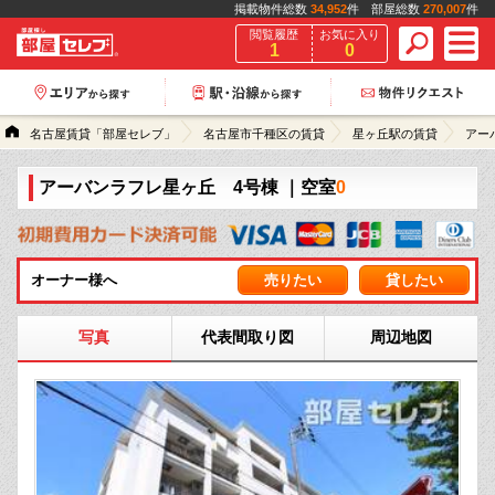
掲載物件総数
34,952
件 部屋総数
270,007
件
閲覧履歴
お気に入り
1
0
名古屋賃貸「部屋セレブ」
名古屋市千種区の賃貸
星ヶ丘駅の賃貸
アー
アーバンラフレ星ヶ丘 4号棟
｜空室
0
オーナー様へ
売りたい
貸したい
写真
代表間取り図
周辺地図