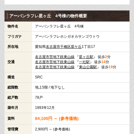
アーバンラフレ星ヶ丘 4号棟の物件概要
物件名
アーバンラフレ星ヶ丘 4号棟
フリガナ
アーバンラフレホシガオカサンゴウトウ
所在地
愛知県
名古屋市千種区
星ケ丘
1丁目17
名古屋市営地下鉄東山線
『
星ヶ丘駅
』 徒歩
2
分
交通
名古屋市営地下鉄東山線
『
一社駅
』 徒歩
14
分
名古屋市営地下鉄東山線
『
東山公園駅
』 徒歩
19
分
構造
SRC
総階数
地上5階 / 地下なし
総戸数
78戸
築年月
1993年12月
84,100円 ～ (参考価格)
賃料
管理費
2,900円 ～ (参考価格)