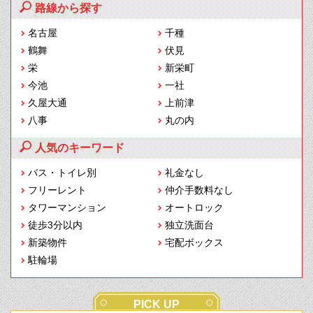
路線から探す
名古屋
千種
鶴舞
伏見
栄
新栄町
今池
一社
久屋大通
上前津
八事
丸の内
人気のキーワード
バス・トイレ別
礼金なし
フリーレント
仲介手数料なし
タワーマンション
オートロック
徒歩3分以内
独立洗面台
新築物件
宅配ボックス
駐輪場
PICK UP