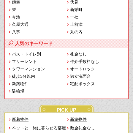
鶴舞
伏見
栄
新栄町
今池
一社
久屋大通
上前津
八事
丸の内
人気のキーワード
バス・トイレ別
礼金なし
フリーレント
仲介手数料なし
タワーマンション
オートロック
徒歩3分以内
独立洗面台
新築物件
宅配ボックス
駐輪場
PICK UP
新着物件
新築物件
ペットと一緒に暮らせる部屋
敷金礼金なし