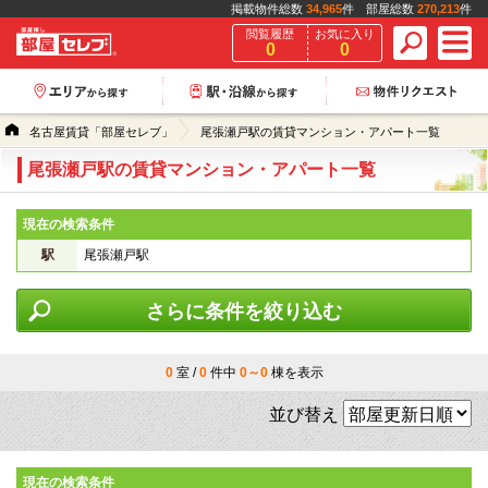
掲載物件総数
34,965
件 部屋総数
270,213
件
閲覧履歴
お気に入り
0
0
名古屋賃貸「部屋セレブ」
尾張瀬戸駅の賃貸マンション・アパート一覧
尾張瀬戸駅の賃貸マンション・アパート一覧
現在の検索条件
駅
尾張瀬戸駅
さらに条件を絞り込む
0
室 /
0
件中
0～0
棟を表示
並び替え
現在の検索条件