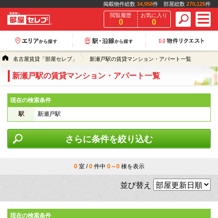
掲載物件総数
34,958
件 部屋総数
270,125
件
閲覧履歴
お気に入り
0
0
名古屋賃貸「部屋セレブ」
新瀬戸駅の賃貸マンション・アパート一覧
新瀬戸駅の賃貸マンション・アパート一覧
現在の検索条件
駅
新瀬戸駅
さらに条件を絞り込む
0
室 /
0
件中
0～0
棟を表示
並び替え
現在の検索条件