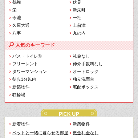
鶴舞
伏見
栄
新栄町
今池
一社
久屋大通
上前津
八事
丸の内
人気のキーワード
バス・トイレ別
礼金なし
フリーレント
仲介手数料なし
タワーマンション
オートロック
徒歩3分以内
独立洗面台
新築物件
宅配ボックス
駐輪場
PICK UP
新着物件
新築物件
ペットと一緒に暮らせる部屋
敷金礼金なし