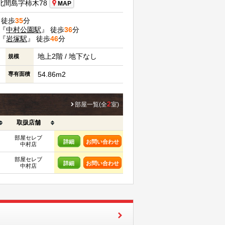
北間島字柿木78
MAP
 徒歩
35
分
『
中村公園駅
』 徒歩
36
分
『
岩塚駅
』 徒歩
46
分
地上2階 / 地下なし
規模
54.86m2
専有面積
2
部屋一覧(全
室)
取扱店舗
部屋セレブ
詳細
お問い合わせ
中村店
部屋セレブ
詳細
お問い合わせ
中村店