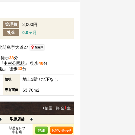
管理費
3,000円
礼金
0.0ヶ月
北間島字大道27
MAP
 徒歩
38
分
『
中村公園駅
』 徒歩
40
分
駅
』 徒歩
43
分
地上3階 / 地下なし
規模
63.70m2
専有面積
1
部屋一覧(全
室)
取扱店舗
部屋セレブ
詳細
お問い合わせ
中村店