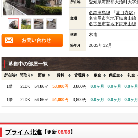
愛知県海部郡大治町大字
所在地
名鉄津島線
『
甚目寺駅
』
名古屋市営地下鉄東山線
交通
名古屋市営地下鉄東山線
木造
構造
お問い合わせ
2003年12月
築年月
募集中の部屋一覧
所在階
間取り
面積
賃料
管理費
敷金
保証金
礼金
1階
2LDK
54.86㎡
53,000円
3,800円
0.0ヶ月
0.0ヶ月
0.0ヶ月
1階
2LDK
54.86㎡
54,000円
3,800円
0.0ヶ月
0.0ヶ月
0.0ヶ月
プライム北進
【更新
08/08
】