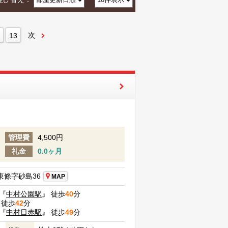
次
13
管理費
4,500円
礼金
0.0ヶ月
條字砂島36
MAP
『
中村公園駅
』 徒歩
40
分
 徒歩
42
分
『
中村日赤駅
』 徒歩
49
分