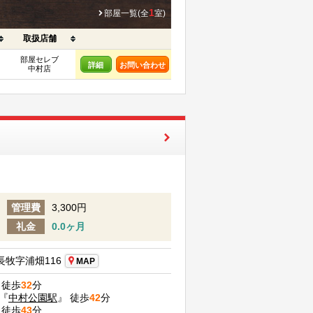
1
部屋一覧(全
室)
取扱店舗
部屋セレブ
詳細
お問い合わせ
中村店
管理費
3,300円
礼金
0.0ヶ月
牧字浦畑116
MAP
 徒歩
32
分
『
中村公園駅
』 徒歩
42
分
 徒歩
43
分