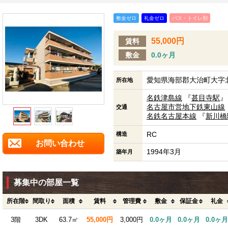
敷金ゼロ
礼金ゼロ
バス・トイレ別
55,000円
賃料
敷金
0.0ヶ月
愛知県海部郡大治町大字
所在地
名鉄津島線
『
甚目寺駅
』
名古屋市営地下鉄東山線
交通
名鉄名古屋本線
『
新川橋
RC
構造
お問い合わせ
1994年3月
築年月
募集中の部屋一覧
所在階
間取り
面積
賃料
管理費
敷金
保証金
礼金
3階
3DK
63.7㎡
55,000円
3,000円
0.0ヶ月
0.0ヶ月
0.0ヶ月