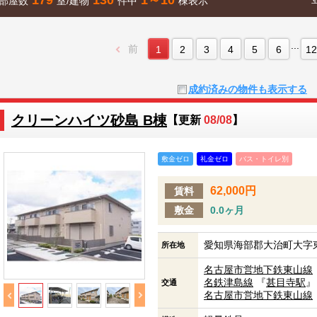
部屋数
室/建物
件中
棟表示
...
前
1
2
3
4
5
6
12
成約済みの物件も表示する
クリーンハイツ砂島 B棟
【更新
08/08
】
敷金ゼロ
礼金ゼロ
バス・トイレ別
62,000円
賃料
敷金
0.0ヶ月
愛知県海部郡大治町大字東
所在地
名古屋市営地下鉄東山線
名鉄津島線
『
甚目寺駅
』
交通
名古屋市営地下鉄東山線