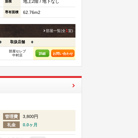
地上2階 / 地下なし
規模
62.76m2
専有面積
1
部屋一覧(全
室)
取扱店舗
部屋セレブ
詳細
お問い合わせ
中村店
管理費
3,800円
礼金
0.0ヶ月