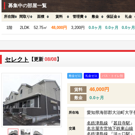
募集中の部屋一覧
所在階
間取り
面積
賃料
管理費
敷金
保証金
礼金
1階
2LDK
52.75㎡
48,000円
3,200円
0.0ヶ月
0.0ヶ月
0.0ヶ月
セレクト
【更新
08/08
】
敷金ゼロ
礼金ゼロ
バス・トイレ別
46,000円
賃料
敷金
0.0ヶ月
愛知県海部郡大治町大字長
所在地
名鉄津島線
『
甚目寺駅
』
名古屋市営地下鉄東山線
交通
名鉄津島線
『
須ヶ口駅
』