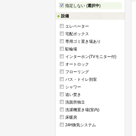
指定しない (
選択中
)
設備
エレベーター
宅配ボックス
専用ゴミ置き場あり
駐輪場
インターホン(TVモニター付)
オートロック
フローリング
バス・トイレ別室
シャワー
追い焚き
洗面所独立
洗濯機置き場(室内)
床暖房
24H換気システム