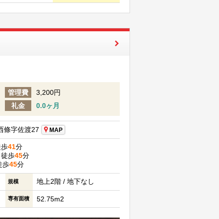
管理費
3,200円
礼金
0.0ヶ月
條字佐渡27
MAP
徒歩
41
分
 徒歩
45
分
徒歩
45
分
地上2階 / 地下なし
規模
52.75m2
専有面積