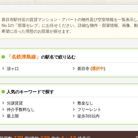
甚目寺駅付近の賃貸マンション・アパートの物件及び空室情報を一覧表示し
No.1の「部屋セレブ」にお任せください。詳細な物件・部屋情報、画像、
希望に沿った理想のお部屋が探せます。
「名鉄津島線」
の駅名で絞り込む
須ヶ口
甚目寺 (
選択中
)
人気のキーワードで探す
分譲賃貸
敷金なし
仲介手数料なし
フリーレント
最上階
徒歩3分以内
179
130
1～10