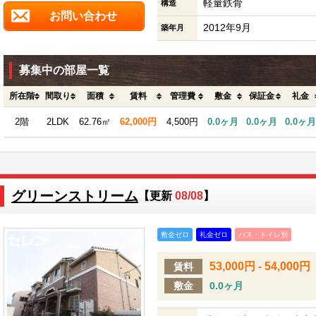
軽量鉄骨
構造
お問い合わせ
2012年9月
築年月
募集中の部屋一覧
所在階
間取り
面積
賃料
管理費
敷金
保証金
礼金
2階
2LDK
62.76㎡
62,000円
4,500円
0.0ヶ月
0.0ヶ月
0.0ヶ月
グリーンストリーム
【更新
08/08
】
敷金ゼロ
礼金ゼロ
バス・トイレ別
53,000円 - 54,000円
賃料
敷金
0.0ヶ月