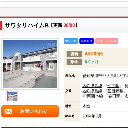
サワタリハイムB
【更新
08/08
】
敷金ゼロ
礼金ゼロ
バス・トイレ別
48,000円
賃料
敷金
0.0ヶ月
愛知県海部郡大治町大字西
所在地
名鉄津島線
『
七宝駅
』 
名鉄津島線
『
甚目寺駅
』
交通
JR関西本線
『
春田駅
』 
木造
構造
お問い合わせ
2004年5月
築年月