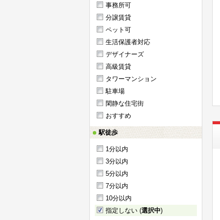
事務所可
分譲賃貸
ペット可
生活保護者対応
デザイナーズ
高級賃貸
タワーマンション
駐車場
閑静な住宅街
おすすめ
駅徒歩
1分以内
3分以内
5分以内
7分以内
10分以内
指定しない (
選択中
)