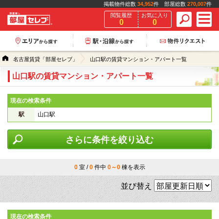
掲載物件総数
34,952
件 部屋総数
270,007
件
閲覧履歴
お気に入り
0
0
名古屋賃貸「部屋セレブ」
山口駅の賃貸マンション・アパート一覧
山口駅の賃貸マンション・アパート一覧
現在の検索条件
駅
山口駅
さらに条件を絞り込む
0
室 /
0
件中
0～0
棟を表示
並び替え
現在の検索条件