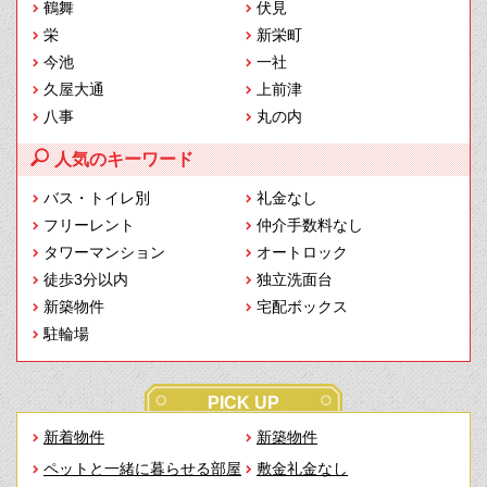
鶴舞
伏見
栄
新栄町
今池
一社
久屋大通
上前津
八事
丸の内
人気のキーワード
バス・トイレ別
礼金なし
フリーレント
仲介手数料なし
タワーマンション
オートロック
徒歩3分以内
独立洗面台
新築物件
宅配ボックス
駐輪場
PICK UP
新着物件
新築物件
ペットと一緒に暮らせる部屋
敷金礼金なし