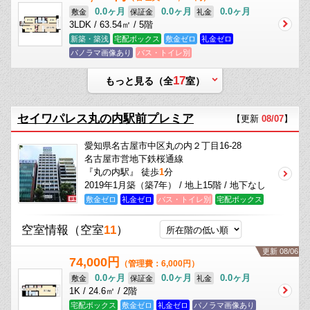
0.0ヶ月
0.0ヶ月
0.0ヶ月
敷金
保証金
礼金
3LDK / 63.54㎡ / 5階
新築・築浅
宅配ボックス
敷金ゼロ
礼金ゼロ
パノラマ画像あり
バス・トイレ別
17
もっと見る（全
室）
セイワパレス丸の内駅前プレミア
【更新
08/07
】
愛知県名古屋市中区丸の内２丁目16-28
名古屋市営地下鉄桜通線
『丸の内駅』 徒歩
1
分
2019年1月築（築7年） / 地上15階 / 地下なし
敷金ゼロ
礼金ゼロ
バス・トイレ別
宅配ボックス
空室情報
（空室
11
）
更新 08/06
74,000円
（管理費：6,000円）
0.0ヶ月
0.0ヶ月
0.0ヶ月
敷金
保証金
礼金
1K / 24.6㎡ / 2階
宅配ボックス
敷金ゼロ
礼金ゼロ
パノラマ画像あり