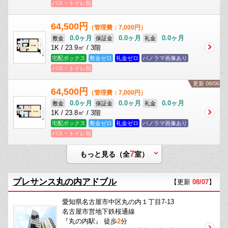
バス・トイレ別
64,500円
（管理費：7,000円）
0.0ヶ月
0.0ヶ月
0.0ヶ月
敷金
保証金
礼金
1K / 23.9㎡ / 3階
宅配ボックス
敷金ゼロ
礼金ゼロ
パノラマ画像あり
バス・トイレ別
更新 08/06
64,500円
（管理費：7,000円）
0.0ヶ月
0.0ヶ月
0.0ヶ月
敷金
保証金
礼金
1K / 23.8㎡ / 3階
宅配ボックス
敷金ゼロ
礼金ゼロ
パノラマ画像あり
バス・トイレ別
7
もっと見る（全
室）
プレサンス丸の内アドブル
【更新
08/07
】
愛知県名古屋市中区丸の内１丁目7-13
名古屋市営地下鉄桜通線
『丸の内駅』 徒歩
2
分