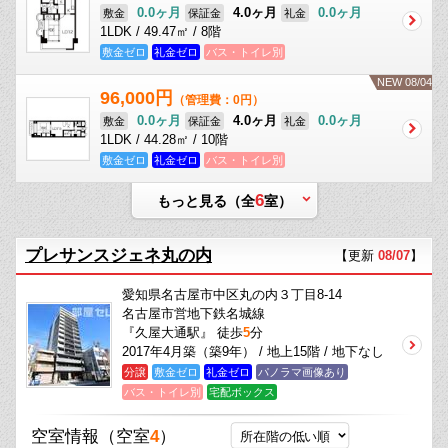
0.0ヶ月
4.0ヶ月
0.0ヶ月
敷金
保証金
礼金
1LDK / 49.47㎡ / 8階
敷金ゼロ
礼金ゼロ
バス・トイレ別
NEW 08/04
96,000円
（管理費：0円）
0.0ヶ月
4.0ヶ月
0.0ヶ月
敷金
保証金
礼金
1LDK / 44.28㎡ / 10階
敷金ゼロ
礼金ゼロ
バス・トイレ別
6
もっと見る（全
室）
プレサンスジェネ丸の内
【更新
08/07
】
愛知県名古屋市中区丸の内３丁目8-14
名古屋市営地下鉄名城線
『久屋大通駅』 徒歩
5
分
2017年4月築（築9年） / 地上15階 / 地下なし
分譲
敷金ゼロ
礼金ゼロ
パノラマ画像あり
バス・トイレ別
宅配ボックス
空室情報
（空室
4
）