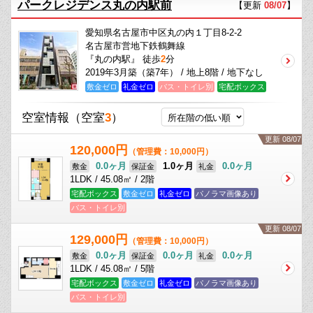
パークレジデンス丸の内駅前
【更新
08/07
】
愛知県名古屋市中区丸の内１丁目8-2-2
名古屋市営地下鉄鶴舞線
『丸の内駅』 徒歩
2
分
2019年3月築（築7年） / 地上8階 / 地下なし
敷金ゼロ
礼金ゼロ
バス・トイレ別
宅配ボックス
空室情報
（空室
3
）
更新 08/07
120,000円
（管理費：10,000円）
0.0ヶ月
1.0ヶ月
0.0ヶ月
敷金
保証金
礼金
1LDK / 45.08㎡ / 2階
宅配ボックス
敷金ゼロ
礼金ゼロ
パノラマ画像あり
バス・トイレ別
更新 08/07
129,000円
（管理費：10,000円）
0.0ヶ月
0.0ヶ月
0.0ヶ月
敷金
保証金
礼金
1LDK / 45.08㎡ / 5階
宅配ボックス
敷金ゼロ
礼金ゼロ
パノラマ画像あり
バス・トイレ別