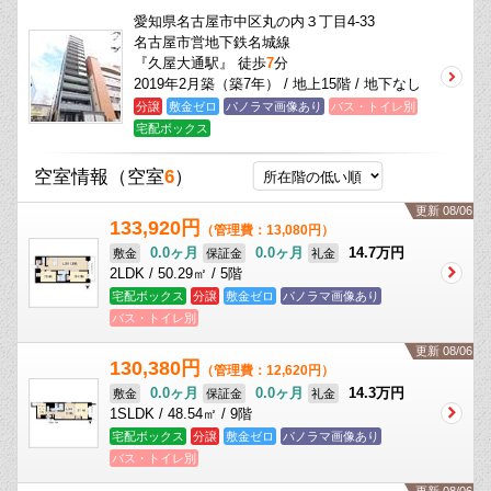
愛知県名古屋市中区丸の内３丁目4-33
名古屋市営地下鉄名城線
『久屋大通駅』 徒歩
7
分
2019年2月築（築7年） / 地上15階 / 地下なし
分譲
敷金ゼロ
パノラマ画像あり
バス・トイレ別
宅配ボックス
空室情報
（空室
6
）
更新 08/06
133,920円
（管理費：13,080円）
0.0ヶ月
0.0ヶ月
14.7万円
敷金
保証金
礼金
2LDK / 50.29㎡ / 5階
宅配ボックス
分譲
敷金ゼロ
パノラマ画像あり
バス・トイレ別
更新 08/06
130,380円
（管理費：12,620円）
0.0ヶ月
0.0ヶ月
14.3万円
敷金
保証金
礼金
1SLDK / 48.54㎡ / 9階
宅配ボックス
分譲
敷金ゼロ
パノラマ画像あり
バス・トイレ別