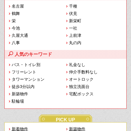
名古屋
千種
鶴舞
伏見
栄
新栄町
今池
一社
久屋大通
上前津
八事
丸の内
人気のキーワード
バス・トイレ別
礼金なし
フリーレント
仲介手数料なし
タワーマンション
オートロック
徒歩3分以内
独立洗面台
新築物件
宅配ボックス
駐輪場
PICK UP
新着物件
新築物件