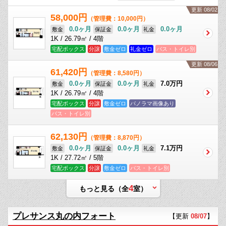
更新 08/02
58,000円
（管理費：10,000円）
0.0ヶ月
0.0ヶ月
0.0ヶ月
敷金
保証金
礼金
1K / 26.79㎡ / 4階
宅配ボックス
分譲
敷金ゼロ
礼金ゼロ
バス・トイレ別
更新 08/06
61,420円
（管理費：8,580円）
0.0ヶ月
0.0ヶ月
7.0万円
敷金
保証金
礼金
1K / 26.79㎡ / 4階
宅配ボックス
分譲
敷金ゼロ
パノラマ画像あり
バス・トイレ別
62,130円
（管理費：8,870円）
0.0ヶ月
0.0ヶ月
7.1万円
敷金
保証金
礼金
1K / 27.72㎡ / 5階
宅配ボックス
分譲
敷金ゼロ
バス・トイレ別
4
もっと見る（全
室）
プレサンス丸の内フォート
【更新
08/07
】