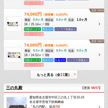
バス・トイレ別
更新 08/06
74,000円
（管理費：6,000円）
0.0ヶ月
0.0ヶ月
1.0ヶ月
敷金
保証金
礼金
1K / 25.14㎡ / 3階
宅配ボックス
敷金ゼロ
パノラマ画像あり
バス・トイレ別
更新 08/07
74,000円
（管理費：6,000円）
0.0ヶ月
0.0ヶ月
0.0ヶ月
敷金
保証金
礼金
1K / 24.52㎡ / 3階
宅配ボックス
敷金ゼロ
礼金ゼロ
パノラマ画像あり
バス・トイレ別
11
もっと見る（全
室）
三の丸殿
【更新
08/07
】
愛知県名古屋市中区三の丸１丁目10-23
名古屋市営地下鉄鶴舞線
『丸の内駅』 徒歩
8
分