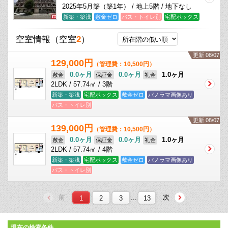
2025年5月築（築1年） / 地上5階 / 地下なし
新築・築浅
敷金ゼロ
バス・トイレ別
宅配ボックス
空室情報
（空室
2
）
更新 08/07
129,000円
（管理費：10,500円）
0.0ヶ月
0.0ヶ月
1.0ヶ月
敷金
保証金
礼金
2LDK / 57.74㎡ / 3階
新築・築浅
宅配ボックス
敷金ゼロ
パノラマ画像あり
バス・トイレ別
更新 08/07
139,000円
（管理費：10,500円）
0.0ヶ月
0.0ヶ月
1.0ヶ月
敷金
保証金
礼金
2LDK / 57.74㎡ / 4階
新築・築浅
宅配ボックス
敷金ゼロ
パノラマ画像あり
バス・トイレ別
前
次
...
1
2
3
13
現在の検索条件