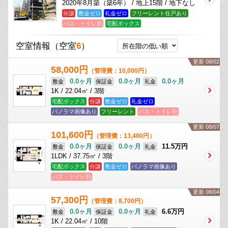
2020年8月築（築6年） / 地上15階 / 地下なし
分譲
敷金ゼロ
礼金ゼロ
フリーレント住戸あり
バス・トイレ別
宅配ボックス
空室情報
（空室
6
）
更新 08/02
58,000円
（管理費：10,000円）
0.0ヶ月
0.0ヶ月
0.0ヶ月
敷金
保証金
礼金
1K / 22.04㎡ / 3階
宅配ボックス
分譲
敷金ゼロ
礼金ゼロ
パノラマ画像あり
フリーレント
バス・トイレ別
更新 08/07
101,600円
（管理費：13,400円）
0.0ヶ月
0.0ヶ月
11.5万円
敷金
保証金
礼金
1LDK / 37.75㎡ / 3階
宅配ボックス
分譲
敷金ゼロ
パノラマ画像あり
バス・トイレ別
更新 08/04
57,300円
（管理費：8,700円）
0.0ヶ月
0.0ヶ月
6.6万円
敷金
保証金
礼金
1K / 22.04㎡ / 10階