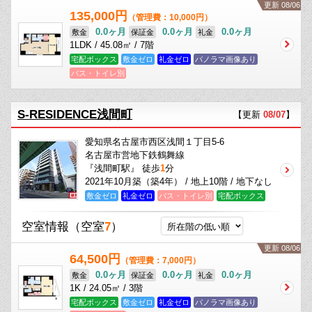
更新 08/06
135,000円
（管理費：10,000円）
0.0ヶ月
0.0ヶ月
0.0ヶ月
敷金
保証金
礼金
1LDK / 45.08㎡ / 7階
宅配ボックス
敷金ゼロ
礼金ゼロ
パノラマ画像あり
バス・トイレ別
S-RESIDENCE浅間町
【更新
08/07
】
愛知県名古屋市西区浅間１丁目5-6
名古屋市営地下鉄鶴舞線
『浅間町駅』 徒歩
1
分
2021年10月築（築4年） / 地上10階 / 地下なし
敷金ゼロ
礼金ゼロ
バス・トイレ別
宅配ボックス
空室情報
（空室
7
）
更新 08/06
64,500円
（管理費：7,000円）
0.0ヶ月
0.0ヶ月
0.0ヶ月
敷金
保証金
礼金
1K / 24.05㎡ / 3階
宅配ボックス
敷金ゼロ
礼金ゼロ
パノラマ画像あり