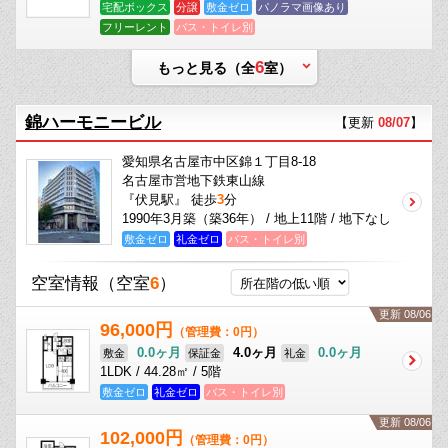
宅配ボックス
分譲
敷金ゼロ
パノラマ画像あり
フリーレント
バス・トイレ別
6
もっと見る（全
室）
錦ハーモニービル
【更新
08/07
】
愛知県名古屋市中区錦１丁目8-18
名古屋市営地下鉄東山線
『伏見駅』 徒歩
3
分
1990年3月築（築36年） / 地上11階 / 地下なし
敷金ゼロ
礼金ゼロ
バス・トイレ別
空室情報
（空室
6
）
更新 08/06
96,000円
（管理費：0円）
0.0ヶ月
4.0ヶ月
0.0ヶ月
敷金
保証金
礼金
1LDK / 44.28㎡ / 5階
敷金ゼロ
礼金ゼロ
バス・トイレ別
更新 08/06
102,000円
（管理費：0円）