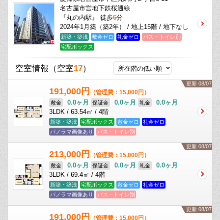
名古屋市営地下鉄桜通線
『丸の内駅』 徒歩
6
分
2024年1月築（築2年） / 地上15階 / 地下なし
新築・築浅
敷金ゼロ
礼金ゼロ
バス・トイレ別
宅配ボックス
空室情報
（空室
17
）
更新 08/07
191,000円
（管理費：15,000円）
0.0ヶ月
0.0ヶ月
0.0ヶ月
敷金
保証金
礼金
3LDK / 63.54㎡ / 4階
新築・築浅
宅配ボックス
敷金ゼロ
礼金ゼロ
パノラマ画像あり
バス・トイレ別
更新 08/07
213,000円
（管理費：15,000円）
0.0ヶ月
0.0ヶ月
0.0ヶ月
敷金
保証金
礼金
3LDK / 69.4㎡ / 4階
新築・築浅
宅配ボックス
敷金ゼロ
礼金ゼロ
パノラマ画像あり
バス・トイレ別
更新 08/07
191,000円
（管理費：15,000円）