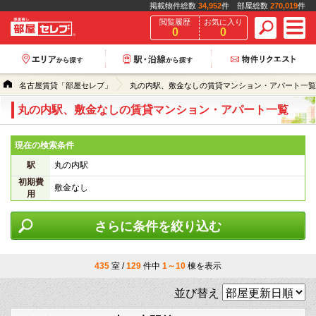
掲載物件総数
34,952
件 部屋総数
270,019
件
閲覧履歴
お気に入り
0
0
名古屋賃貸「部屋セレブ」
丸の内駅、敷金なしの賃貸マンション・アパート一覧
丸の内駅、敷金なしの賃貸マンション・アパート一覧
現在の検索条件
駅
丸の内駅
初期費
敷金なし
用
さらに条件を絞り込む
435
室 /
129
件中
1～10
棟を表示
並び替え