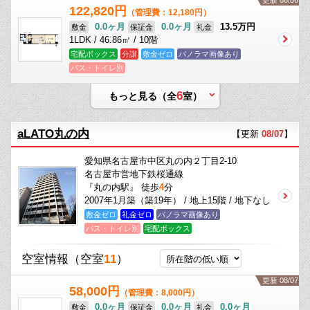
更新 08/06
122,820円
（管理費：12,180円）
0.0ヶ月
0.0ヶ月
13.5万円
敷金
保証金
礼金
1LDK / 46.86㎡ / 10階
宅配ボックス
分譲
敷金ゼロ
パノラマ画像あり
バス・トイレ別
6
もっと見る（全
室）
aLATO丸の内
【更新
08/07
】
愛知県名古屋市中区丸の内２丁目2-10
名古屋市営地下鉄桜通線
『丸の内駅』 徒歩
4
分
2007年1月築（築19年） / 地上15階 / 地下なし
敷金ゼロ
礼金ゼロ
パノラマ画像あり
バス・トイレ別
宅配ボックス
空室情報
（空室
11
）
更新 08/07
58,000円
（管理費：8,000円）
0.0ヶ月
0.0ヶ月
0.0ヶ月
敷金
保証金
礼金