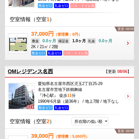
敷金ゼロ
礼金ゼロ
バス・トイレ別
空室情報
（空室
1
）
更新 08/06
37,000円
（管理費：0円）
0.0ヶ月
1.0ヶ月
0.0ヶ月
敷金
保証金
礼金
2K / 21㎡ / 2階
敷金ゼロ
礼金ゼロ
バス・トイレ別
OMレジデンス名西
【更新
08/06
】
愛知県名古屋市西区児玉2丁目25-29
名古屋市営地下鉄鶴舞線
『浄心駅』 徒歩
11
分
1990年6月築（築36年） / 地上7階 / 地下なし
敷金ゼロ
礼金ゼロ
空室情報
（空室
2
）
更新 08/06
39,000円
（管理費：5,000円）