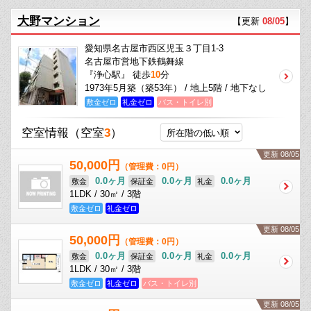
大野マンション
【更新
08/05
】
愛知県名古屋市西区児玉３丁目1-3
名古屋市営地下鉄鶴舞線
『浄心駅』 徒歩
10
分
1973年5月築（築53年） / 地上5階 / 地下なし
敷金ゼロ
礼金ゼロ
バス・トイレ別
空室情報
（空室
3
）
更新 08/05
50,000円
（管理費：0円）
0.0ヶ月
0.0ヶ月
0.0ヶ月
敷金
保証金
礼金
1LDK / 30㎡ / 3階
敷金ゼロ
礼金ゼロ
更新 08/05
50,000円
（管理費：0円）
0.0ヶ月
0.0ヶ月
0.0ヶ月
敷金
保証金
礼金
1LDK / 30㎡ / 3階
敷金ゼロ
礼金ゼロ
バス・トイレ別
更新 08/05