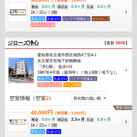
（管理費：3,000円）
0.0ヶ月
0.0ヶ月
0.0ヶ月
敷金
保証金
礼金
1K / 22㎡ / 2階
敷金ゼロ
礼金ゼロ
パノラマ画像あり
ゼロセレブ
バス・トイレ別
ジローズ浄心
【更新
08/06
】
愛知県名古屋市西区城西4丁目4-1
名古屋市営地下鉄鶴舞線
『浄心駅』 徒歩
6
分
1987年4月築（築39年） / 地上6階 / 地下なし
敷金ゼロ
礼金ゼロ
パノラマ画像あり
バス・トイレ別
ペット相談
空室情報
（空室
2
）
更新 08/06
40,000円
（管理費：5,000円）
0.0ヶ月
2.3ヶ月
0.0ヶ月
敷金
保証金
礼金
1K / 22㎡ / 2階
敷金ゼロ
礼金ゼロ