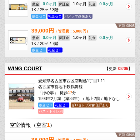
0.0ヶ月
1.0ヶ月
0.0ヶ月
敷金
保証金
礼金
1K / 25㎡ / 3階
敷金ゼロ
礼金ゼロ
パノラマ画像あり
更新 08/05
39,000円
（管理費：5,000円）
0.0ヶ月
1.0ヶ月
0.0ヶ月
敷金
保証金
礼金
1K / 20㎡ / 7階
敷金ゼロ
礼金ゼロ
WING COURT
【更新
08/06
】
愛知県名古屋市西区南堀越1丁目1-11
名古屋市営地下鉄鶴舞線
『浄心駅』 徒歩
17
分
1993年2月築（築33年） / 地上2階 / 地下なし
敷金ゼロ
礼金ゼロ
ゼロセレブ対象住戸あり
バス・トイレ別
空室情報
（空室
1
）
更新 08/06
38,000円