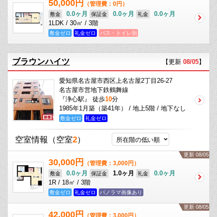
50,000円
（管理費：0円）
0.0ヶ月
0.0ヶ月
0.0ヶ月
敷金
保証金
礼金
1LDK / 30㎡ / 3階
敷金ゼロ
礼金ゼロ
バス・トイレ別
ブラウンハイツ
【更新
08/05
】
愛知県名古屋市西区上名古屋2丁目26-27
名古屋市営地下鉄鶴舞線
『浄心駅』 徒歩
10
分
1985年1月築（築41年） / 地上5階 / 地下なし
敷金ゼロ
礼金ゼロ
空室情報
（空室
2
）
更新 08/05
30,000円
（管理費：3,000円）
0.0ヶ月
1.0ヶ月
0.0ヶ月
敷金
保証金
礼金
1R / 18㎡ / 3階
敷金ゼロ
礼金ゼロ
パノラマ画像あり
更新 08/05
42,000円
（管理費：3,000円）