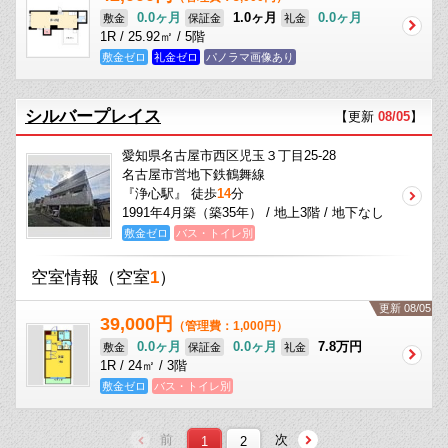
0.0ヶ月
1.0ヶ月
0.0ヶ月
敷金
保証金
礼金
1R / 25.92㎡ / 5階
敷金ゼロ
礼金ゼロ
パノラマ画像あり
シルバープレイス
【更新
08/05
】
愛知県名古屋市西区児玉３丁目25-28
名古屋市営地下鉄鶴舞線
『浄心駅』 徒歩
14
分
1991年4月築（築35年） / 地上3階 / 地下なし
敷金ゼロ
バス・トイレ別
空室情報
（空室
1
）
更新 08/05
39,000円
（管理費：1,000円）
0.0ヶ月
0.0ヶ月
7.8万円
敷金
保証金
礼金
1R / 24㎡ / 3階
敷金ゼロ
バス・トイレ別
前
次
1
2