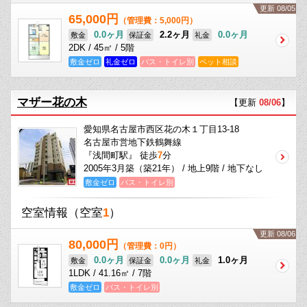
更新 08/05
65,000円
（管理費：5,000円）
0.0ヶ月
2.2ヶ月
0.0ヶ月
敷金
保証金
礼金
2DK / 45㎡ / 5階
敷金ゼロ
礼金ゼロ
バス・トイレ別
ペット相談
マザー花の木
【更新
08/06
】
愛知県名古屋市西区花の木１丁目13-18
名古屋市営地下鉄鶴舞線
『浅間町駅』 徒歩
7
分
2005年3月築（築21年） / 地上9階 / 地下なし
敷金ゼロ
バス・トイレ別
空室情報
（空室
1
）
更新 08/06
80,000円
（管理費：0円）
0.0ヶ月
0.0ヶ月
1.0ヶ月
敷金
保証金
礼金
1LDK / 41.16㎡ / 7階
敷金ゼロ
バス・トイレ別