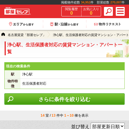
掲載物件総数
34,952
件 部屋総数
270,007
件
閲覧履歴
お気に入り
0
0
名古屋賃貸「部屋セレブ」
浄心駅、生活保護者対応の賃貸マンション・アパート
浄心駅、生活保護者対応の賃貸マンション・アパート一
覧
現在の検索条件
駅
浄心駅
物件特
生活保護者対応
徴
さらに条件を絞り込む
14
室 /
13
件中
1～10
棟を表示
並び替え