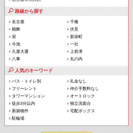
路線から探す
名古屋
千種
鶴舞
伏見
栄
新栄町
今池
一社
久屋大通
上前津
八事
丸の内
人気のキーワード
バス・トイレ別
礼金なし
フリーレント
仲介手数料なし
タワーマンション
オートロック
徒歩3分以内
独立洗面台
新築物件
宅配ボックス
駐輪場