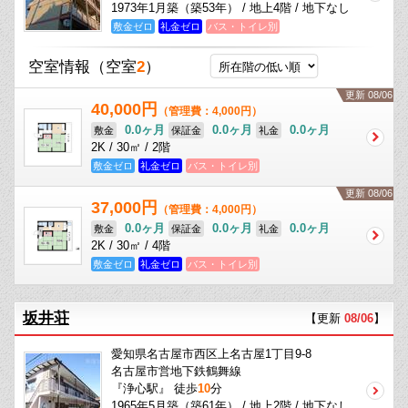
1973年1月築（築53年） / 地上4階 / 地下なし
敷金ゼロ
礼金ゼロ
バス・トイレ別
空室情報
（空室
2
）
更新 08/06
40,000円
（管理費：4,000円）
0.0ヶ月
0.0ヶ月
0.0ヶ月
敷金
保証金
礼金
2K / 30㎡ / 2階
敷金ゼロ
礼金ゼロ
バス・トイレ別
更新 08/06
37,000円
（管理費：4,000円）
0.0ヶ月
0.0ヶ月
0.0ヶ月
敷金
保証金
礼金
2K / 30㎡ / 4階
敷金ゼロ
礼金ゼロ
バス・トイレ別
坂井荘
【更新
08/06
】
愛知県名古屋市西区上名古屋1丁目9-8
名古屋市営地下鉄鶴舞線
『浄心駅』 徒歩
10
分
1965年5月築（築61年） / 地上2階 / 地下なし