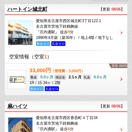
ハートイン城北町
【更新
08/06
】
愛知県名古屋市西区城北町3丁目122-1
名古屋市営地下鉄鶴舞線
『庄内通駅』 徒歩
9
分
1990年4月築（築36年） / 地上4階 / 地下なし
敷金ゼロ
礼金ゼロ
空室情報
（空室
1
）
更新 08/06
33,000円
（管理費：3,000円）
0.0ヶ月
2.1ヶ月
0.0ヶ月
敷金
保証金
礼金
1R / 15.34㎡ / 2階
敷金ゼロ
礼金ゼロ
扇ハイツ
【更新
08/06
】
愛知県名古屋市西区香呑町４丁目34
名古屋市営地下鉄鶴舞線
『庄内通駅』 徒歩
6
分