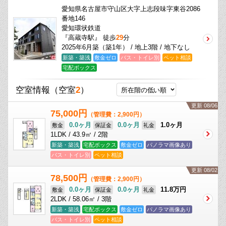
愛知県名古屋市守山区大字上志段味字東谷2086
番地146
愛知環状鉄道
『高蔵寺駅』 徒歩
29
分
2025年6月築（築1年） / 地上3階 / 地下なし
新築・築浅
敷金ゼロ
バス・トイレ別
ペット相談
宅配ボックス
空室情報
（空室
2
）
更新 08/06
75,000円
（管理費：2,900円）
0.0ヶ月
0.0ヶ月
1.0ヶ月
敷金
保証金
礼金
1LDK / 43.9㎡ / 2階
新築・築浅
宅配ボックス
敷金ゼロ
パノラマ画像あり
バス・トイレ別
ペット相談
更新 08/02
78,500円
（管理費：2,900円）
0.0ヶ月
0.0ヶ月
11.8万円
敷金
保証金
礼金
2LDK / 58.06㎡ / 3階
新築・築浅
宅配ボックス
敷金ゼロ
パノラマ画像あり
バス・トイレ別
ペット相談