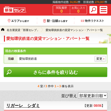
掲載物件総数
34,952
件 部屋総数
270,007
件
閲覧履歴
お気に入り
0
0
名古屋賃貸「部屋セレブ」
愛知環状鉄道の賃貸マンション・アパート一覧
愛知環状鉄道の賃貸マンション・アパート一覧
現在の検索条件
沿線
愛知環状鉄道
変更
さらに条件を絞り込む
4
室 /
3
件中
1～3
棟を表示
並び替え
リガーレ シダミ
【更新
08/06
】