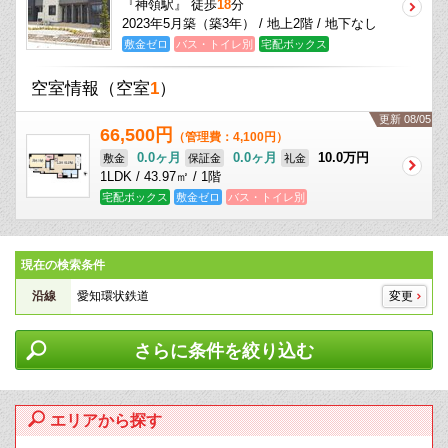
『神領駅』 徒歩
18
分
2023年5月築（築3年） / 地上2階 / 地下なし
敷金ゼロ
バス・トイレ別
宅配ボックス
空室情報
（空室
1
）
更新 08/05
66,500円
（管理費：4,100円）
0.0ヶ月
0.0ヶ月
10.0万円
敷金
保証金
礼金
1LDK / 43.97㎡ / 1階
宅配ボックス
敷金ゼロ
バス・トイレ別
現在の検索条件
沿線
愛知環状鉄道
変更
さらに条件を絞り込む
エリアから探す