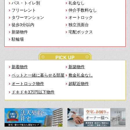
バス・トイレ別
礼金なし
フリーレント
仲介手数料なし
タワーマンション
オートロック
徒歩3分以内
独立洗面台
新築物件
宅配ボックス
駐輪場
PICK UP
新着物件
新築物件
ペットと一緒に暮らせる部屋
敷金礼金なし
オートロック物件
超駅近物件
ドキドキ3万円以下物件