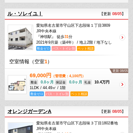
ル・ソレイユⅠ
【更新
08/05
】
愛知県名古屋市守山区下志段味１丁目3809
JR中央本線
『神領駅』 徒歩
31
分
2021年9月築（築4年） / 地上2階 / 地下なし
敷金ゼロ
バス・トイレ別
ペット相談
空室情報
（空室
1
）
更新 08/05
69,000円
（管理費：4,100円）
0.0ヶ月
0.0ヶ月
10.4万円
敷金
保証金
礼金
1LDK / 44.49㎡ / 1階
敷金ゼロ
バス・トイレ別
ペット相談
オレンジガーデンA
【更新
08/05
】
愛知県名古屋市守山区下志段味３丁目1802番地
JR中央本線