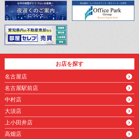
お店を探す
名古屋店
名古屋駅前店
中村店
大須店
上小田井店
高畑店