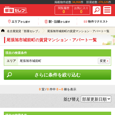
掲載物件総数
34,958
件 部屋総数
270,125
件
閲覧履歴
お気に入り
0
0
名古屋賃貸「部屋セレブ」
尾張旭市城前町の賃貸マンション・アパート一覧
尾張旭市城前町の賃貸マンション・アパート一覧
現在の検索条件
エリア
尾張旭市城前町
変更
さらに条件を絞り込む
0
室 /
0
件中
0～0
棟を表示
並び替え