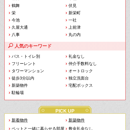
鶴舞
伏見
栄
新栄町
今池
一社
久屋大通
上前津
八事
丸の内
人気のキーワード
バス・トイレ別
礼金なし
フリーレント
仲介手数料なし
タワーマンション
オートロック
徒歩3分以内
独立洗面台
新築物件
宅配ボックス
駐輪場
PICK UP
新着物件
新築物件
ペットと一緒に暮らせる部屋
敷金礼金なし