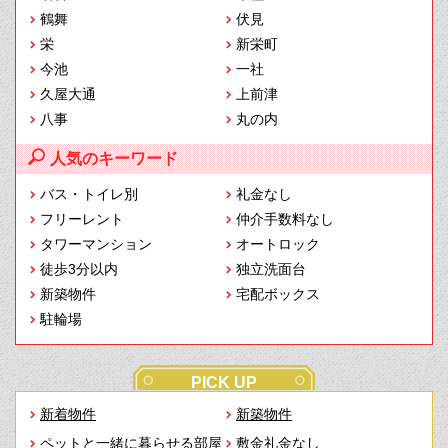
鶴舞
伏見
栄
新栄町
今池
一社
久屋大通
上前津
八事
丸の内
人気のキーワード
バス・トイレ別
礼金なし
フリーレント
仲介手数料なし
タワーマンション
オートロック
徒歩3分以内
独立洗面台
新築物件
宅配ボックス
駐輪場
PICK UP
新着物件
新築物件
ペットと一緒に暮らせる部屋
敷金礼金なし