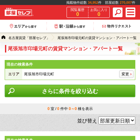
掲載物件総数
34,952
件 部屋総数
270,007
件
閲覧履歴
お気に入り
0
0
名古屋賃貸「部屋セレブ」
尾張旭市印場元町の賃貸マンション・アパート一覧
尾張旭市印場元町の賃貸マンション・アパート一覧
現在の検索条件
エリア
尾張旭市印場元町
変更
さらに条件を絞り込む
0
室 /
0
件中
0～0
棟を表示
並び替え