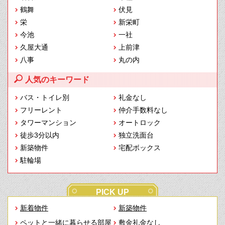
鶴舞
伏見
栄
新栄町
今池
一社
久屋大通
上前津
八事
丸の内
人気のキーワード
バス・トイレ別
礼金なし
フリーレント
仲介手数料なし
タワーマンション
オートロック
徒歩3分以内
独立洗面台
新築物件
宅配ボックス
駐輪場
PICK UP
新着物件
新築物件
ペットと一緒に暮らせる部屋
敷金礼金なし