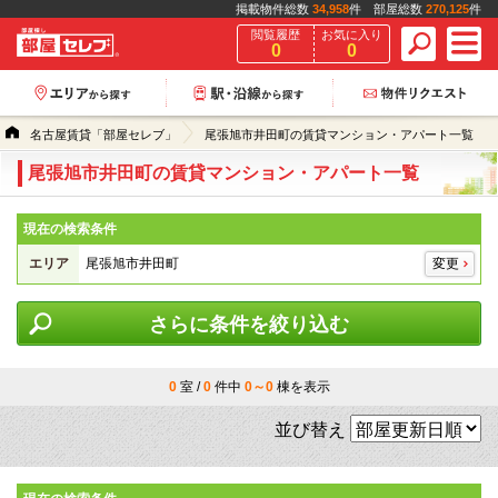
掲載物件総数
34,958
件 部屋総数
270,125
件
閲覧履歴
お気に入り
0
0
名古屋賃貸「部屋セレブ」
尾張旭市井田町の賃貸マンション・アパート一覧
尾張旭市井田町の賃貸マンション・アパート一覧
現在の検索条件
エリア
尾張旭市井田町
変更
さらに条件を絞り込む
0
室 /
0
件中
0～0
棟を表示
並び替え