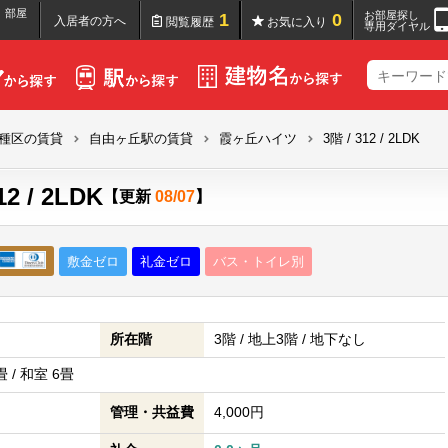
｜部屋
お部屋探し
1
0
入居者の方へ
閲覧履歴
お気に入り
専用ダイヤル
種区の賃貸
自由ヶ丘駅の賃貸
霞ヶ丘ハイツ
3階 / 312 / 2LDK
 / 2LDK
【更新
08/07
】
敷金ゼロ
礼金ゼロ
バス・トイレ別
所在階
3階 / 地上3階 / 地下なし
6畳 / 和室 6畳
管理・共益費
4,000円