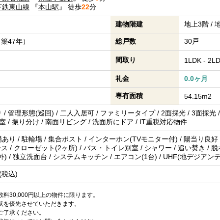
下鉄東山線
『
本山駅
』 徒歩
22
分
建物階建
地上3階 /
（築47年）
総戸数
30戸
間取り
1LDK - 2L
礼金
0.0ヶ月
専有面積
54.15m2
 管理形態(巡回) / 二人入居可 / ファミリータイプ / 2面採光 / 3面採光 / 
 / 振り分け / 南面リビング / 洗面所にドア / IT重税対応物件
り / 駐輪場 / 集合ポスト / インターホン(TVモニター付) / 陽当り良好
ス / クローゼット(2ヶ所) / バス・トイレ別室 / シャワー / 追い焚き / 脱衣所
) / 独立洗面台 / システムキッチン / エアコン(1台) / UHF(地デジアン
(税込)
料30,000円以上の物件に限ります。
状を優先させていただきます。
ご了承ください。