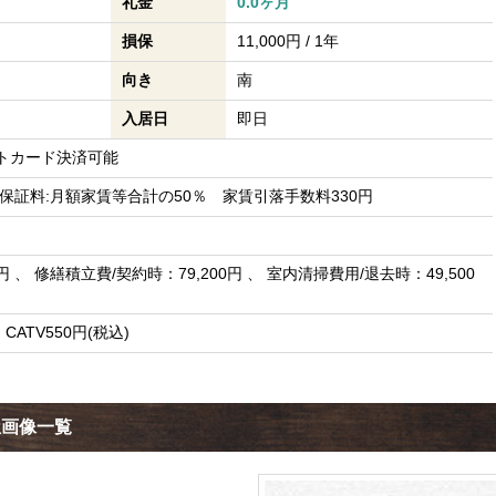
礼金
0.0ヶ月
損保
11,000円 / 1年
向き
南
入居日
即日
トカード決済可能
保証料:月額家賃等合計の50％ 家賃引落手数料330円
 、 修繕積立費/契約時：79,200円 、 室内清掃費用/退去時：49,500
CATV550円(税込)
屋画像一覧