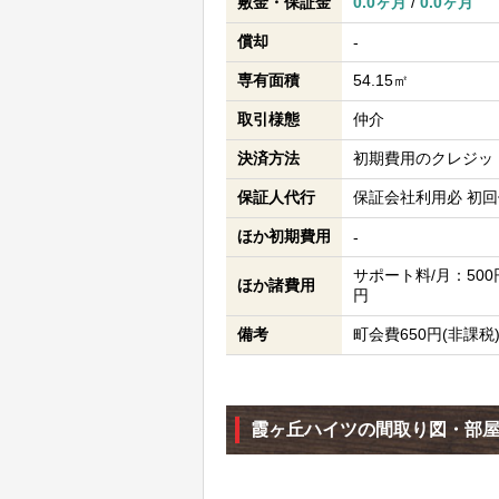
敷金・保証金
0.0ヶ月
/
0.0ヶ月
償却
-
専有面積
54.15㎡
取引様態
仲介
決済方法
初期費用のクレジッ
保証人代行
保証会社利用必 初回
ほか初期費用
-
サポート料/月：500円
ほか諸費用
円
備考
町会費650円(非課税) 
霞ヶ丘ハイツの間取り図・部