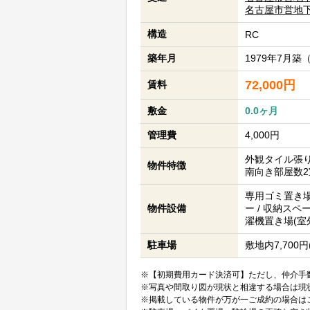
名古屋市営地
構造
RC
築年月
1979年7月築
72,000円
賃料
敷金
0.0ヶ月
管理費
4,000円
外観タイル張り /
物件特徴
南向き部屋数2室
専用ゴミ置き場あ
物件設備
ー / 収納スペー
濯機置き場(室外
駐車場
敷地内7,700円
※【初期費用カード決済可】ただし、仲介手数
※写真や間取り図が現状と相違する場合は現
※掲載している物件が万が一ご成約の場合は