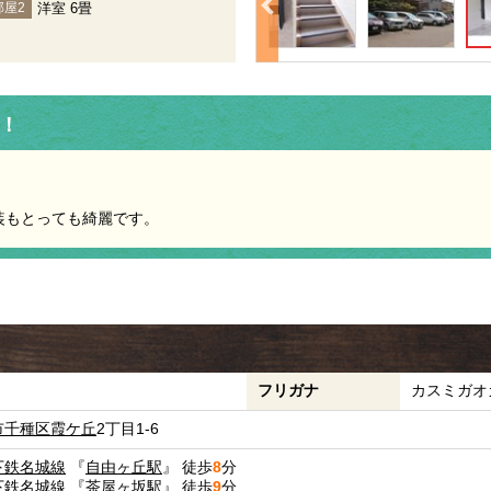
洋室 6畳
部屋2
！
。
装もとっても綺麗です。
フリガナ
カスミガオ
市千種区
霞ケ丘
2丁目1-6
下鉄名城線
『
自由ヶ丘駅
』 徒歩
8
分
下鉄名城線
『
茶屋ヶ坂駅
』 徒歩
9
分