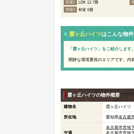
LDK 12.7畳
部屋1
和室 6畳
部屋3
霞ヶ丘ハイツ
はこんな物件
「霞ヶ丘ハイツ」をご紹介します
閑静な環境重視のエリアです。内
霞ヶ丘ハイツの物件概要
建物名
霞ヶ丘ハイツ
所在地
愛知県
名古屋
名古屋市営地
交通
名古屋市営地