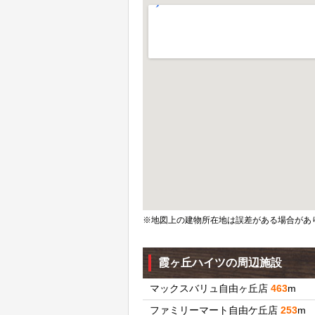
※地図上の建物所在地は誤差がある場合があ
霞ヶ丘ハイツの周辺施設
マックスバリュ自由ヶ丘店
463
m
ファミリーマート自由ケ丘店
253
m