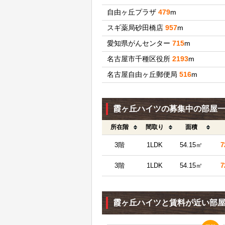
自由ヶ丘プラザ
479
m
スギ薬局砂田橋店
957
m
愛知県がんセンター
715
m
名古屋市千種区役所
2193
m
名古屋自由ヶ丘郵便局
516
m
霞ヶ丘ハイツの募集中の部屋
所在階
間取り
面積
3階
1LDK
54.15㎡
7
3階
1LDK
54.15㎡
7
霞ヶ丘ハイツと賃料が近い部