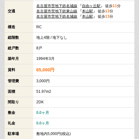
名古屋市営地下鉄名城線
『
自由ヶ丘駅
』 徒歩
11
分
交通
名古屋市営地下鉄東山線
『
本山駅
』 徒歩
13
分
名古屋市営地下鉄名城線
『
本山駅
』 徒歩
13
分
構造
RC
総階数
地上4階 / 地下なし
総戸数
8戸
築年月
1994年3月
65,000円
賃料
管理費
3,000円
面積
51.97m2
間取り
2DK
敷金
0.0ヶ月
礼金
0.0ヶ月
駐車場
敷地内5,000円(税込)