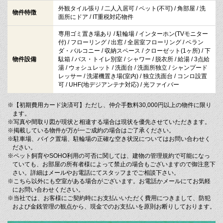
外観タイル張り / 二人入居可 / ペット(不可) / 角部屋 / 洗
物件特徴
面所にドア / IT重税対応物件
専用ゴミ置き場あり / 駐輪場 / インターホン(TVモニター
付) / フローリング / 出窓 / 全居室フローリング / ベラン
ダ・バルコニー / 収納スペース / クローゼット(1ヶ所) / 下
物件設備
駄箱 / バス・トイレ別室 / シャワー / 脱衣所 / 給湯 / 3点給
湯 / ウォシュレット / 洗面台 / 洗面所独立 / シャンプード
レッサー / 洗濯機置き場(室内) / 独立洗面台 / コンロ設置
可 / UHF(地デジアンテナ対応) / 光ファイバー
※【初期費用カード決済可】ただし、仲介手数料30,000円以上の物件に限り
ます。
※写真や間取り図が現状と相違する場合は現状を優先させていただきます。
※掲載している物件が万が一ご成約の場合はご了承ください。
※駐車場、バイク置場、駐輪場の正確な空き状況についてはお問い合わせく
ださい。
※ペット飼育やSOHO利用の可否に関しては、建物の管理規約で可能になっ
ていても、お部屋の所有者様によって禁止の場合もございますので御注意下
さい。詳細はメールやお電話にてスタッフまでご相談下さい。
※こちら以外にも空室がある場合がございます。お電話かメールにてお気軽
にお問い合わせください。
※当社では、お客様にご契約時にお支払いいただく費用につきまして、防犯
および金銭管理の観点から、現金でのお支払いを原則お断りしております。