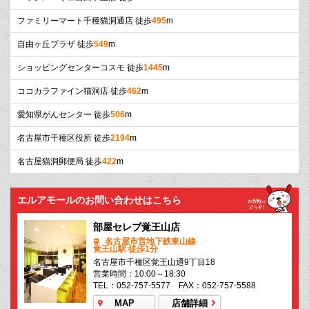
ファミリーマート千種猫洞通店 徒歩
495
m
自由ヶ丘プラザ 徒歩
549
m
ショッピングセンターコスモ 徒歩
1445
m
ココカラファイン猫洞店 徒歩
462
m
愛知県がんセンター 徒歩
506
m
名古屋市千種区役所 徒歩
2194
m
名古屋猫洞郵便局 徒歩
422
m
エルアモールのお問い合わせはこちら
部屋セレブ覚王山店
名古屋市営地下鉄東山線
覚王山駅 徒歩1分
名古屋市千種区覚王山通9丁目18
営業時間：10:00～18:30
TEL：052-757-5577 FAX：052-757-5588
MAP
店舗詳細