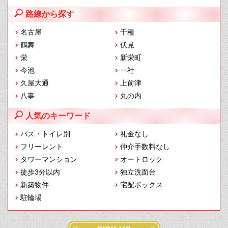
路線から探す
名古屋
千種
鶴舞
伏見
栄
新栄町
今池
一社
久屋大通
上前津
八事
丸の内
人気のキーワード
バス・トイレ別
礼金なし
フリーレント
仲介手数料なし
タワーマンション
オートロック
徒歩3分以内
独立洗面台
新築物件
宅配ボックス
駐輪場