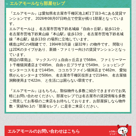
エルアモールなら部屋セレブ
『エルアモール』は愛知県名古屋市千種区池上町1丁目3-4にある賃貸マ
ンションです。 2026年08月07日時点で空室が残り1部屋となっていま
す。
エルアモールは 、名古屋市営地下鉄名城線『自由ヶ丘駅』徒歩11分 、
名古屋市営地下鉄東山線『本山駅』徒歩13分 、名古屋市営地下鉄名城
線『本山駅』徒歩13分 の場所に立地しています。
構造はRCの4階建てで、1994年3月築（築32年）の物件です。 間取り
は2DKのタイプがあり、新婚・ファミリー向けの賃貸マンションとなっ
ています。
周辺の環境は、 マックスバリュ自由ヶ丘店まで568m、 ファミリーマー
ト千種猫洞通店まで495m、 自由ヶ丘プラザまで549m、 ショッピング
センターコスモまで1445m、 ココカラファイン猫洞店まで462m、 愛知
県がんセンターまで506m、 名古屋市千種区役所まで2194m、 名古屋猫
洞郵便局まで422m、 と生活には困らない環境です。
『エルアモール』はもちろん、類似物件も多数ご紹介できますのでお気
軽にお問い合わせください。部屋セレブでは名古屋市の賃貸情報を多数
ご用意してお客様のご来店をお待ちしております。お部屋探しなら物件
数・実績No.1の「部屋セレブ」に是非ご来店ください。
エルアモールのお問い合わせはこちら