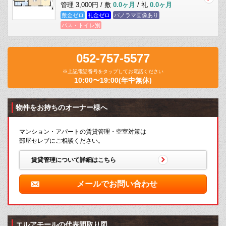
管理 3,000円 / 敷
0.0ヶ月
/ 礼
0.0ヶ月
敷金ゼロ
礼金ゼロ
パノラマ画像あり
バス・トイレ別
052-757-5577
※上記電話番号をタップしてお電話ください
10:00〜19:00(年中無休)
物件をお持ちのオーナー様へ
マンション・アパートの賃貸管理・空室対策は
部屋セレブにご相談ください。
賃貸管理について詳細はこちら
メールでお問い合わせ
エルアモールの代表間取り図