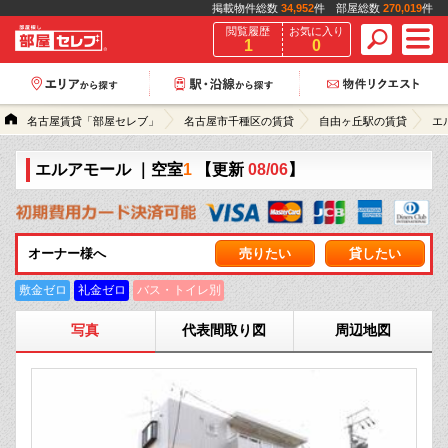
掲載物件総数
34,952
件 部屋総数
270,019
件
閲覧履歴
お気に入り
1
0
名古屋賃貸「部屋セレブ」
名古屋市千種区の賃貸
自由ヶ丘駅の賃貸
エ
エルアモール
｜空室
1
【更新
08/06
】
オーナー様へ
売りたい
貸したい
敷金ゼロ
礼金ゼロ
バス・トイレ別
写真
代表間取り図
周辺地図