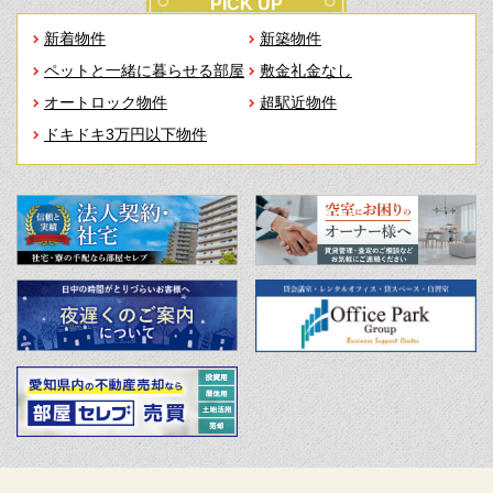
PICK UP
新着物件
新築物件
ペットと一緒に暮らせる部屋
敷金礼金なし
オートロック物件
超駅近物件
ドキドキ3万円以下物件