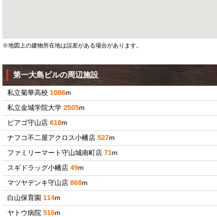
※地図上の建物所在地は誤差がある場合があります。
第一大島ビルの周辺施設
私立菊華高校
1086
m
私立金城学院大学
2505
m
ピアゴ守山店
618
m
ナフコ不二屋アクロス小幡店
527
m
ファミリーマート守山城南町店
71
m
スギドラッグ小幡店
49
m
マツヤデンキ守山店
868
m
白山保育園
114
m
ヤトウ病院
516
m