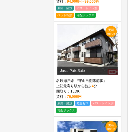
賃料：
94,000円 - 99,000円
新築・築浅
バス・トイレ別
ペット相談
宅配ボックス
更新
08/05
Juste Paix Sato
名鉄瀬戸線 『守山自衛隊前駅』
上記最寄り駅から徒歩
4
分
間取り：1LDK
賃料：
76,000円
新築・築浅
敷金ゼロ
バス・トイレ別
宅配ボックス
更新
08/05