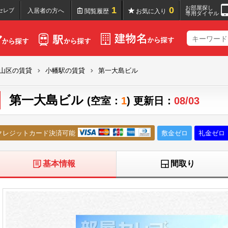
お部屋探し
1
0
セレブ
入居者の方へ
閲覧履歴
お気に入り
専用ダイヤル
山区の賃貸
小幡駅の賃貸
第一大島ビル
第一大島ビル
(空室：
1
) 更新日：
08/03
クレジットカード決済可能
敷金ゼロ
礼金ゼロ
基本情報
間取り