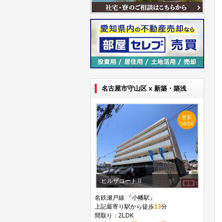
名古屋市守山区 x 新築・築浅
更新
08/06
ヒルザコートⅡ
名鉄瀬戸線 『小幡駅』
上記最寄り駅から徒歩
13
分
間取り：2LDK