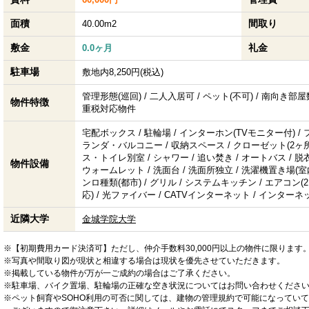
面積
間取り
40.00m2
敷金
礼金
0.0ヶ月
駐車場
敷地内8,250円(税込)
管理形態(巡回) / 二人入居可 / ペット(不可) / 南向き部屋数
物件特徴
重税対応物件
宅配ボックス / 駐輪場 / インターホン(TVモニター付) /
ランダ・バルコニー / 収納スペース / クローゼット(2ヶ所) 
ス・トイレ別室 / シャワー / 追い焚き / オートバス / 脱衣所
物件設備
ウォームレット / 洗面台 / 洗面所独立 / 洗濯機置き場(室内)
ンロ種類(都市) / グリル / システムキッチン / エアコン(2
応) / 光ファイバー / CATVインターネット / インターネッ
近隣大学
金城学院大学
※【初期費用カード決済可】ただし、仲介手数料30,000円以上の物件に限ります
※写真や間取り図が現状と相違する場合は現状を優先させていただきます。
※掲載している物件が万が一ご成約の場合はご了承ください。
※駐車場、バイク置場、駐輪場の正確な空き状況についてはお問い合わせくださ
※ペット飼育やSOHO利用の可否に関しては、建物の管理規約で可能になってい