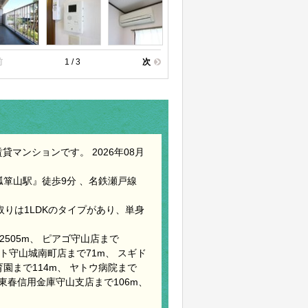
前
1 / 3
次
マンションです。 2026年08月
瓢箪山駅』徒歩9分 、名鉄瀬戸線
間取りは1LDKのタイプがあり、単身
2505m、 ピアゴ守山店まで
ート守山城南町店まで71m、 スギド
育園まで114m、 ヤトウ病院まで
、 東春信用金庫守山支店まで106m、