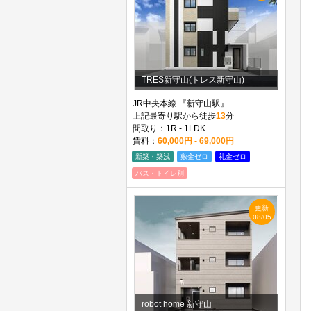
TRES新守山(トレス新守山)
JR中央本線 『新守山駅』
上記最寄り駅から徒歩
13
分
間取り：1R - 1LDK
賃料：
60,000円 - 69,000円
新築・築浅
敷金ゼロ
礼金ゼロ
バス・トイレ別
更新
08/05
robot home 新守山