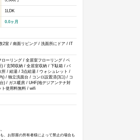
1LDK
0.0ヶ月
2室 / 南面リビング / 洗面所にドア / IT
 フローリング / 全居室フローリング / ベ
/ 玄関収納 / 全居室収納 / 下駄箱 / バ
 / 給湯 / 3点給湯 / ウォシュレット /
 / 独立洗面台 / コンロ設置済(3口) / コ
台) / ガス暖房 / UHF(地デジアンテナ対
ト使用料無料 / wifi
。
い。
ても、お部屋の所有者様によって禁止の場合も