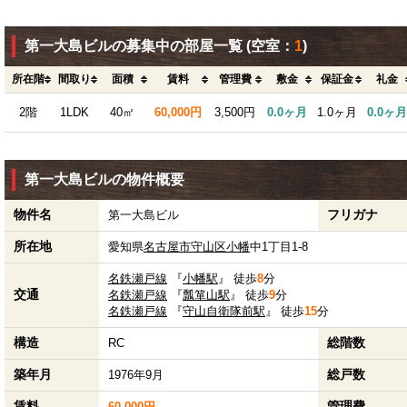
第一大島ビルの募集中の部屋一覧
(空室：
1
)
所在階
間取り
面積
賃料
管理費
敷金
保証金
礼金
2階
1LDK
40㎡
60,000円
3,500円
0.0ヶ月
1.0ヶ月
0.0ヶ月
第一大島ビルの物件概要
物件名
フリガナ
第一大島ビル
所在地
愛知県
名古屋市守山区
小幡
中1丁目1-8
名鉄瀬戸線
『
小幡駅
』 徒歩
8
分
交通
名鉄瀬戸線
『
瓢箪山駅
』 徒歩
9
分
名鉄瀬戸線
『
守山自衛隊前駅
』 徒歩
15
分
構造
総階数
RC
築年月
総戸数
1976年9月
賃料
管理費
60,000円