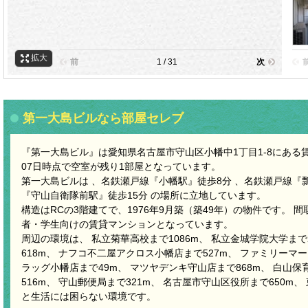
拡大
前
1 / 31
次
第一大島ビルなら部屋セレブ
『第一大島ビル』は愛知県名古屋市守山区小幡中1丁目1-8にある賃貸
07日時点で空室が残り1部屋となっています。
第一大島ビルは 、名鉄瀬戸線『小幡駅』徒歩8分 、名鉄瀬戸線『
『守山自衛隊前駅』徒歩15分 の場所に立地しています。
構造はRCの3階建てで、1976年9月築（築49年）の物件です。 
者・学生向けの賃貸マンションとなっています。
周辺の環境は、 私立菊華高校まで1086m、 私立金城学院大学まで
618m、 ナフコ不二屋アクロス小幡店まで527m、 ファミリーマ
ラッグ小幡店まで49m、 マツヤデンキ守山店まで868m、 白山保
516m、 守山郵便局まで321m、 名古屋市守山区役所まで650m
と生活には困らない環境です。