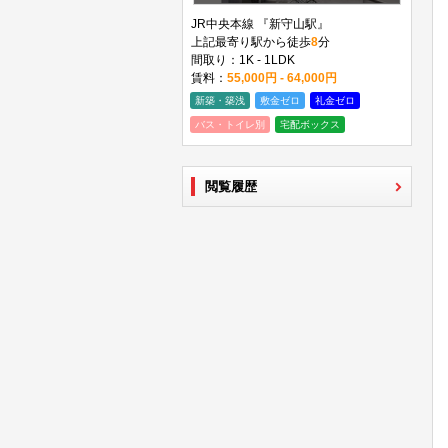
JR中央本線 『新守山駅』
上記最寄り駅から徒歩
8
分
間取り：1K - 1LDK
賃料：
55,000円 - 64,000円
新築・築浅
敷金ゼロ
礼金ゼロ
バス・トイレ別
宅配ボックス
閲覧履歴