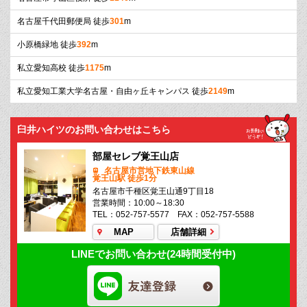
名古屋千代田郵便局 徒歩
301
m
小原橋緑地 徒歩
392
m
私立愛知高校 徒歩
1175
m
私立愛知工業大学名古屋・自由ヶ丘キャンパス 徒歩
2149
m
臼井ハイツのお問い合わせはこちら
部屋セレブ覚王山店
名古屋市営地下鉄東山線
覚王山駅 徒歩1分
名古屋市千種区覚王山通9丁目18
営業時間：10:00～18:30
TEL：052-757-5577 FAX：052-757-5588
MAP
店舗詳細
LINEでお問い合わせ(24時間受付中)