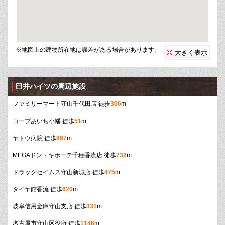
※地図上の建物所在地は誤差がある場合があります。
大きく表示
臼井ハイツの周辺施設
ファミリーマート守山千代田店 徒歩
306
m
コープあいち小幡 徒歩
51
m
ヤトウ病院 徒歩
897
m
MEGAドン・キホーテ千種香流店 徒歩
732
m
ドラッグセイムス守山新城店 徒歩
475
m
タイヤ館香流 徒歩
620
m
岐阜信用金庫守山支店 徒歩
331
m
名古屋市守山区役所 徒歩
1146
m