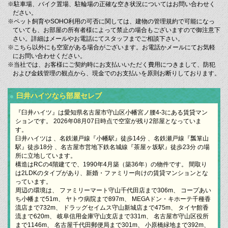
※駐車場、バイク置場、駐輪場の正確な空き状況についてはお問い合わせく
ださい。
※ペット飼育やSOHO利用の可否に関しては、建物の管理規約で可能になっ
ていても、お部屋の所有者様によって禁止の場合もございますので御注意下
さい。詳細はメールやお電話にてスタッフまでご相談下さい。
※こちら以外にも空室がある場合がございます。お電話かメールにてお気軽
にお問い合わせください。
※当社では、お客様にご契約時にお支払いいただく費用につきまして、防犯
および金銭管理の観点から、現金でのお支払いを原則お断りしております。
臼井ハイツなら部屋セレブ
『臼井ハイツ』は愛知県名古屋市守山区小幡宮ノ腰4-3にある賃貸マン
ションです。 2026年08月07日時点で空室が残り2部屋となっていま
す。
臼井ハイツは 、名鉄瀬戸線『小幡駅』徒歩14分 、名鉄瀬戸線『瓢箪山
駅』徒歩18分 、名古屋市営地下鉄名城線『茶屋ヶ坂駅』徒歩23分 の場
所に立地しています。
構造はRCの4階建てで、1990年4月築（築36年）の物件です。 間取り
は2LDKのタイプがあり、新婚・ファミリー向けの賃貸マンションとな
っています。
周辺の環境は、 ファミリーマート守山千代田店まで306m、 コープあい
ち小幡まで51m、 ヤトウ病院まで897m、 MEGAドン・キホーテ千種香
流店まで732m、 ドラッグセイムス守山新城店まで475m、 タイヤ館香
流まで620m、 岐阜信用金庫守山支店まで331m、 名古屋市守山区役所
まで1146m、 名古屋千代田郵便局まで301m、 小原橋緑地まで392m、