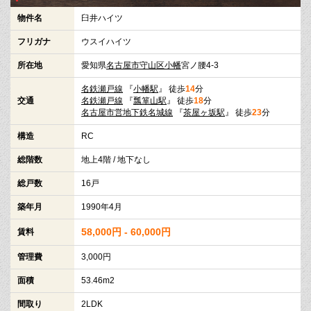
物件名
臼井ハイツ
フリガナ
ウスイハイツ
所在地
愛知県
名古屋市守山区
小幡
宮ノ腰4-3
名鉄瀬戸線
『
小幡駅
』 徒歩
14
分
交通
名鉄瀬戸線
『
瓢箪山駅
』 徒歩
18
分
名古屋市営地下鉄名城線
『
茶屋ヶ坂駅
』 徒歩
23
分
構造
RC
総階数
地上4階 / 地下なし
総戸数
16戸
築年月
1990年4月
58,000円 - 60,000円
賃料
管理費
3,000円
面積
53.46m2
間取り
2LDK