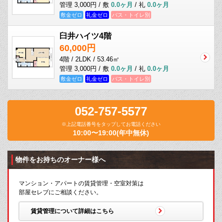
管理 3,000円 / 敷
0.0ヶ月
/ 礼
0.0ヶ月
敷金ゼロ
礼金ゼロ
バス・トイレ別
臼井ハイツ4階
60,000円
4階 / 2LDK / 53.46㎡
管理 3,000円 / 敷
0.0ヶ月
/ 礼
0.0ヶ月
敷金ゼロ
礼金ゼロ
バス・トイレ別
052-757-5577
※上記電話番号をタップしてお電話ください
10:00〜19:00(年中無休)
物件をお持ちのオーナー様へ
マンション・アパートの賃貸管理・空室対策は
部屋セレブにご相談ください。
賃貸管理について詳細はこちら