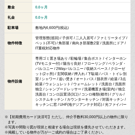
敷金
0.0ヶ月
礼金
0.0ヶ月
駐車場
敷地内6,600円(税込)
管理形態(巡回) / 子供可 / 二人入居可 / ファミリータイプ /
物件特徴
ペット(不可) / 角部屋 / 南向き部屋数2室 / 洗面所にドア /
IT重税対応物件
専用ゴミ置き場あり / 駐輪場 / 集合ポスト / インターホン
(TVモニター付) / 陽当り良好 / フローリング / ベランダ・
バルコニー / 2Wayバルコニー / 収納スペース / クローゼ
ット(2ヶ所) / 玄関収納 / 押入れ / 下駄箱 / バス・トイレ別
室 / シャワー / 追い焚き / オートバス / 脱衣所 / 給湯 / 3点
物件設備
給湯 / ウォシュレット / ウォームレット / 洗面台 / 洗面所
独立 / シャンプードレッサー / 洗濯機置き場(室内) / 独立
洗面台 / コンロ設置済(3口) / コンロ種類(都市) / グリル /
システムキッチン / カウンターキッチン / 対面キッチン /
キッチンに窓 / UHF(地デジアンテナ対応) / 光ファイバー
※【初期費用カード決済可】ただし、仲介手数料30,000円以上の物件に限り
ます。
※写真や間取り図が現状と相違する場合は現状を優先させていただきます。
※掲載している物件が万が一ご成約の場合はご了承ください。