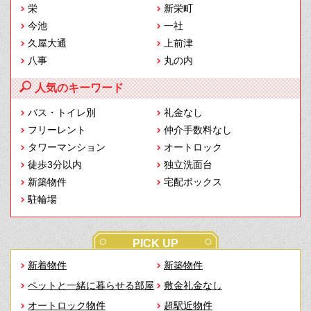
栄
新栄町
今池
一社
久屋大通
上前津
八事
丸の内
人気のキーワード
バス・トイレ別
礼金なし
フリーレント
仲介手数料なし
タワーマンション
オートロック
徒歩3分以内
独立洗面台
新築物件
宅配ボックス
駐輪場
PICK UP
新着物件
新築物件
ペットと一緒に暮らせる部屋
敷金礼金なし
オートロック物件
超駅近物件