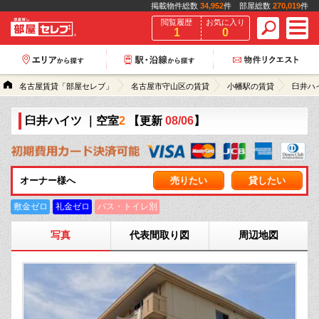
掲載物件総数
34,952
件 部屋総数
270,019
件
閲覧履歴
お気に入り
1
0
名古屋賃貸「部屋セレブ」
名古屋市守山区の賃貸
小幡駅の賃貸
臼井ハ
臼井ハイツ
｜空室
2
【更新
08/06
】
オーナー様へ
売りたい
貸したい
敷金ゼロ
礼金ゼロ
バス・トイレ別
写真
代表間取り図
周辺地図