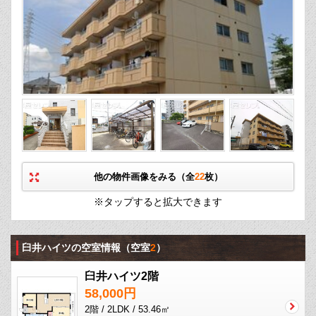
他の物件画像をみる（全
22
枚）
※タップすると拡大できます
臼井ハイツの空室情報
（空室
2
）
臼井ハイツ2階
58,000円
2階 / 2LDK / 53.46㎡