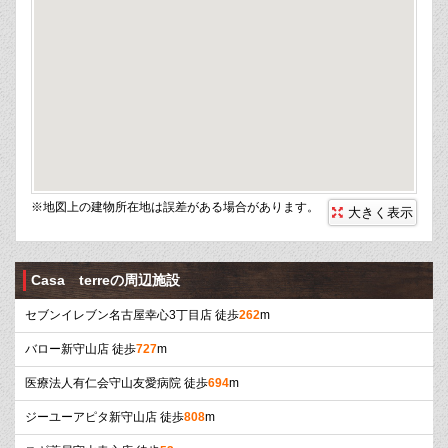
※地図上の建物所在地は誤差がある場合があります。
大きく表示
Casa terreの周辺施設
セブンイレブン名古屋幸心3丁目店 徒歩
262
m
バロー新守山店 徒歩
727
m
医療法人有仁会守山友愛病院 徒歩
694
m
ジーユーアピタ新守山店 徒歩
808
m