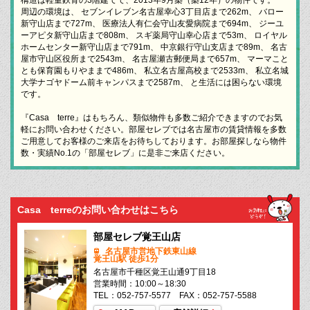
周辺の環境は、 セブンイレブン名古屋幸心3丁目店まで262m、 バロー
新守山店まで727m、 医療法人有仁会守山友愛病院まで694m、 ジーユ
ーアピタ新守山店まで808m、 スギ薬局守山幸心店まで53m、 ロイヤル
ホームセンター新守山店まで791m、 中京銀行守山支店まで89m、 名古
屋市守山区役所まで2543m、 名古屋瀬古郵便局まで657m、 マーマこと
とも保育園もりやままで486m、 私立名古屋高校まで2533m、 私立名城
大学ナゴヤドーム前キャンパスまで2587m、 と生活には困らない環境
です。
『Casa terre』はもちろん、類似物件も多数ご紹介できますのでお気
軽にお問い合わせください。部屋セレブでは名古屋市の賃貸情報を多数
ご用意してお客様のご来店をお待ちしております。お部屋探しなら物件
数・実績No.1の「部屋セレブ」に是非ご来店ください。
Casa terreのお問い合わせはこちら
部屋セレブ覚王山店
名古屋市営地下鉄東山線
覚王山駅 徒歩1分
名古屋市千種区覚王山通9丁目18
営業時間：10:00～18:30
TEL：052-757-5577 FAX：052-757-5588