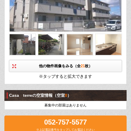
他の物件画像をみる（全
21
枚）
※タップすると拡大できます
Casa terreの空室情報
（空室
0
）
募集中の部屋はありません
052-757-5577
※上記電話番号をタップしてお電話ください