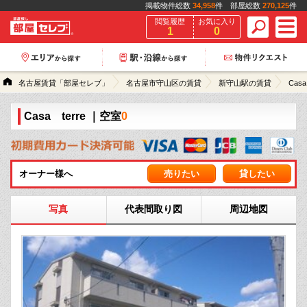
掲載物件総数
34,958
件 部屋総数
270,125
件
閲覧履歴
お気に入り
1
0
名古屋賃貸「部屋セレブ」
名古屋市守山区の賃貸
新守山駅の賃貸
Casa 
Casa terre
｜空室
0
オーナー様へ
売りたい
貸したい
写真
代表間取り図
周辺地図