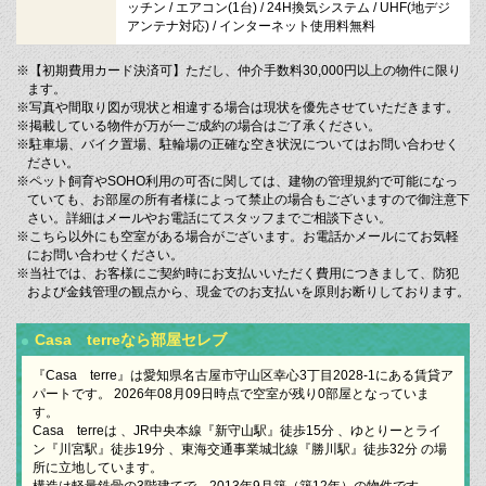
ッチン / エアコン(1台) / 24H換気システム / UHF(地デジ
アンテナ対応) / インターネット使用料無料
※【初期費用カード決済可】ただし、仲介手数料30,000円以上の物件に限り
ます。
※写真や間取り図が現状と相違する場合は現状を優先させていただきます。
※掲載している物件が万が一ご成約の場合はご了承ください。
※駐車場、バイク置場、駐輪場の正確な空き状況についてはお問い合わせく
ださい。
※ペット飼育やSOHO利用の可否に関しては、建物の管理規約で可能になっ
ていても、お部屋の所有者様によって禁止の場合もございますので御注意下
さい。詳細はメールやお電話にてスタッフまでご相談下さい。
※こちら以外にも空室がある場合がございます。お電話かメールにてお気軽
にお問い合わせください。
※当社では、お客様にご契約時にお支払いいただく費用につきまして、防犯
および金銭管理の観点から、現金でのお支払いを原則お断りしております。
Casa terreなら部屋セレブ
『Casa terre』は愛知県名古屋市守山区幸心3丁目2028-1にある賃貸ア
パートです。 2026年08月09日時点で空室が残り0部屋となっていま
す。
Casa terreは 、JR中央本線『新守山駅』徒歩15分 、ゆとりーとライ
ン『川宮駅』徒歩19分 、東海交通事業城北線『勝川駅』徒歩32分 の場
所に立地しています。
構造は軽量鉄骨の3階建てで、2013年9月築（築12年）の物件です。