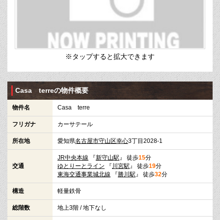
※タップすると拡大できます
Casa terreの物件概要
物件名
Casa terre
フリガナ
カーサテール
所在地
愛知県
名古屋市守山区
幸心
3丁目2028-1
JR中央本線
『
新守山駅
』 徒歩
15
分
交通
ゆとりーとライン
『
川宮駅
』 徒歩
19
分
東海交通事業城北線
『
勝川駅
』 徒歩
32
分
構造
軽量鉄骨
総階数
地上3階 / 地下なし