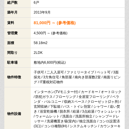
総戸数
6戸
築年月
2013年9月
81,000円 ～ (参考価格)
賃料
管理費
4,500円 ～ (参考価格)
面積
58.18m2
間取り
2LDK
駐車場
敷地内6,600円(税込)
子供可 / 二人入居可 / ファミリータイプ / ペット可 / 3面
物件特徴
採光 / 3方角住宅 / 角部屋 / 南向き部屋数2室 / 南面リビン
グ / IT重税対応物件
インターホン(TVモニター付) / カードキー / オートロック
/ 防犯ガラス / フローリング / 全居室フローリング / ベラ
ンダ・バルコニー / 収納スペース / クローゼット(2ヶ所) /
玄関収納 / 下駄箱 / バス・トイレ別室 / シャワー / 追い焚
き / 浴室乾燥機 / 脱衣所 / 給湯 / 3点給湯 / ウォシュレット
物件設備
/ ウォームレット / 洗面台 / 洗面所独立 / シャンプードレ
ッサー / 洗濯機置き場(室内) / 独立洗面台 / コンロ設置済
(3口) / コンロ種類(IH) / システムキッチン / カウンターキ