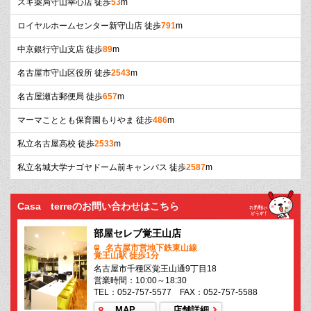
スギ薬局守山幸心店 徒歩
53
m
ロイヤルホームセンター新守山店 徒歩
791
m
中京銀行守山支店 徒歩
89
m
名古屋市守山区役所 徒歩
2543
m
名古屋瀬古郵便局 徒歩
657
m
マーマこととも保育園もりやま 徒歩
486
m
私立名古屋高校 徒歩
2533
m
私立名城大学ナゴヤドーム前キャンパス 徒歩
2587
m
Casa terreのお問い合わせはこちら
部屋セレブ覚王山店
名古屋市営地下鉄東山線
覚王山駅 徒歩1分
名古屋市千種区覚王山通9丁目18
営業時間：10:00～18:30
TEL：052-757-5577 FAX：052-757-5588
MAP
店舗詳細