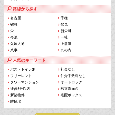
路線から探す
名古屋
千種
鶴舞
伏見
栄
新栄町
今池
一社
久屋大通
上前津
八事
丸の内
人気のキーワード
バス・トイレ別
礼金なし
フリーレント
仲介手数料なし
タワーマンション
オートロック
徒歩3分以内
独立洗面台
新築物件
宅配ボックス
駐輪場