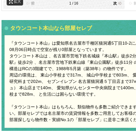
拡大
前
1 / 16
次
タウンコート本山なら部屋セレブ
『タウンコート本山』は愛知県名古屋市千種区猫洞通5丁目10-2に
08月06日時点で空室が残り0部屋となっています。
タウンコート本山は 、名古屋市営地下鉄名城線『本山駅』徒歩2分
駅』徒歩2分 、名古屋市営地下鉄東山線『東山公園駅』徒歩11分
構造はRCの3階建てで、1988年5月築（築38年）の物件です。
周辺の環境は、 東山小学校まで317m、 城山中学校まで803m、
研究科まで202m、 セブンイレブン 名古屋猫洞通５丁目店まで3
ュ） 本山店まで140m、 愛知県がんセンター中央病院まで1400
校まで828m、 と生活には困らない環境です。
『タウンコート本山』はもちろん、類似物件も多数ご紹介できま
い。部屋セレブでは名古屋市の賃貸情報を多数ご用意してお客様
部屋探しなら物件数・実績No.1の「部屋セレブ」に是非ご来店く