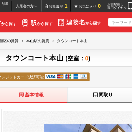
｜部屋
お部屋探し
1
0
入居者の方へ
閲覧履歴
お気に入り
専用ダイヤル
種区の賃貸
本山駅の賃貸
タウンコート本山
タウンコート本山
(空室：
0
)
クレジットカード決済可能
基本情報
間取り