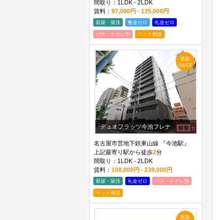
間取り：1LDK - 2LDK
賃料：
97,000円 - 135,000円
新築・築浅
敷金ゼロ
礼金ゼロ
バス・トイレ別
ペット相談
更新
08/05
デュオフラッツ今池フレナ
名古屋市営地下鉄東山線 『今池駅』
上記最寄り駅から徒歩
2
分
間取り：1LDK - 2LDK
賃料：
108,000円 - 239,000円
新築・築浅
礼金ゼロ
バス・トイレ別
ペット相談
更新