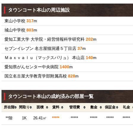
タウンコート本山の周辺施設
東山小学校
317
m
城山中学校
803
m
愛知工業大学 大学院・経営情報科学研究科
202
m
セブンイレブン 名古屋猫洞通５丁目店
37
m
Ｍａｘｖａｌｕ（マックスバリュ） 本山店
140
m
愛知県がんセンター中央病院
1400
m
国立名古屋大学教育学部附属高校
828
m
タウンコート本山の成約済みの部屋一覧
所在階
間取り
面積
賃料
管理費
敷金
保証金
礼金
**階
1K
26.41㎡
*****
*****
*****
*****
*****