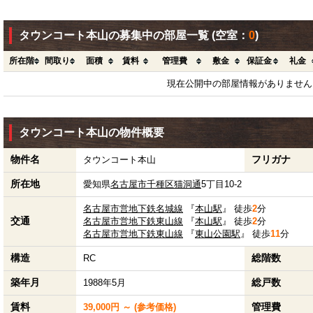
タウンコート本山の募集中の部屋一覧
(空室：
0
)
所在階
間取り
面積
賃料
管理費
敷金
保証金
礼金
現在公開中の部屋情報がありません
タウンコート本山の物件概要
物件名
フリガナ
タウンコート本山
所在地
愛知県
名古屋市千種区
猫洞通
5丁目10-2
名古屋市営地下鉄名城線
『
本山駅
』 徒歩
2
分
交通
名古屋市営地下鉄東山線
『
本山駅
』 徒歩
2
分
名古屋市営地下鉄東山線
『
東山公園駅
』 徒歩
11
分
構造
総階数
RC
築年月
総戸数
1988年5月
賃料
管理費
39,000円 ～ (参考価格)