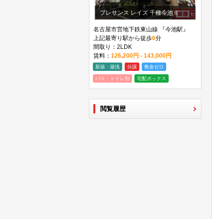
プレサンス レイズ 千種今池Ⅱ
名古屋市営地下鉄東山線 『今池駅』
上記最寄り駅から徒歩
6
分
間取り：2LDK
賃料：
126,200円 - 143,000円
新築・築浅
分譲
敷金ゼロ
バス・トイレ別
宅配ボックス
閲覧履歴