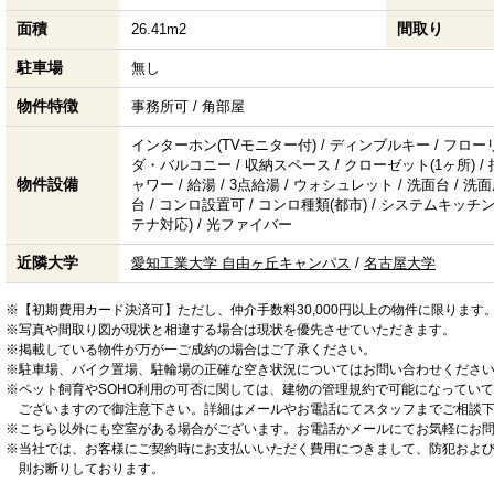
面積
間取り
26.41m2
駐車場
無し
物件特徴
事務所可 / 角部屋
インターホン(TVモニター付) / ディンブルキー / フロー
ダ・バルコニー / 収納スペース / クローゼット(1ヶ所) / 
物件設備
ャワー / 給湯 / 3点給湯 / ウォシュレット / 洗面台 / 洗
台 / コンロ設置可 / コンロ種類(都市) / システムキッチン /
テナ対応) / 光ファイバー
近隣大学
愛知工業大学 自由ヶ丘キャンパス
/
名古屋大学
※【初期費用カード決済可】ただし、仲介手数料30,000円以上の物件に限ります
※写真や間取り図が現状と相違する場合は現状を優先させていただきます。
※掲載している物件が万が一ご成約の場合はご了承ください。
※駐車場、バイク置場、駐輪場の正確な空き状況についてはお問い合わせくださ
※ペット飼育やSOHO利用の可否に関しては、建物の管理規約で可能になってい
ございますので御注意下さい。詳細はメールやお電話にてスタッフまでご相談
※こちら以外にも空室がある場合がございます。お電話かメールにてお気軽にお
※当社では、お客様にご契約時にお支払いいただく費用につきまして、防犯およ
則お断りしております。