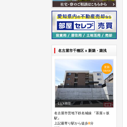
名古屋市千種区 x 新築・築浅
更新
08/06
LUX御影
名古屋市営地下鉄名城線 『茶屋ヶ坂
駅』
上記最寄り駅から徒歩
8
分