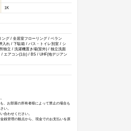
1K
リング / 全居室フローリング / ベラン
押入れ / 下駄箱 / バス・トイレ別室 / シ
面所独立 / 洗濯機置き場(室外) / 独立洗面
 エアコン(1台) / BS / UHF(地デジアン
。
い。
ても、お部屋の所有者様によって禁止の場合も
下さい。
問い合わせください。
び金銭管理の観点から、現金でのお支払いを原