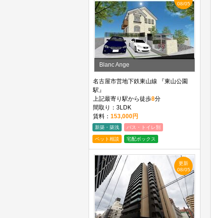
08/05
Blanc Ange
名古屋市営地下鉄東山線 『東山公園
駅』
上記最寄り駅から徒歩
8
分
間取り：3LDK
賃料：
153,000円
新築・築浅
バス・トイレ別
ペット相談
宅配ボックス
更新
08/05