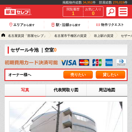
掲載物件総数
34,952
件 部屋総数
270,019
件
閲覧履歴
お気に入り
1
0
名古屋賃貸「部屋セレブ」
名古屋市千種区の賃貸
吹上駅の賃貸
セザー
セザール今池
｜空室
0
オーナー様へ
売りたい
貸したい
写真
代表間取り図
周辺地図