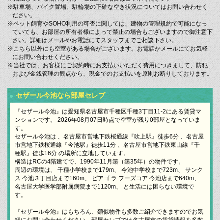
※駐車場、バイク置場、駐輪場の正確な空き状況についてはお問い合わせく
ださい。
※ペット飼育やSOHO利用の可否に関しては、建物の管理規約で可能になっ
ていても、お部屋の所有者様によって禁止の場合もございますので御注意下
さい。詳細はメールやお電話にてスタッフまでご相談下さい。
※こちら以外にも空室がある場合がございます。お電話かメールにてお気軽
にお問い合わせください。
※当社では、お客様にご契約時にお支払いいただく費用につきまして、防犯
および金銭管理の観点から、現金でのお支払いを原則お断りしております。
セザール今池なら部屋セレブ
『セザール今池』は愛知県名古屋市千種区千種3丁目11-2にある賃貸マ
ンションです。 2026年08月07日時点で空室が残り0部屋となっていま
す。
セザール今池は 、名古屋市営地下鉄桜通線『吹上駅』徒歩6分 、名古屋
市営地下鉄桜通線『今池駅』徒歩11分 、名古屋市営地下鉄東山線『千
種駅』徒歩16分 の場所に立地しています。
構造はRCの4階建てで、1990年11月築（築35年）の物件です。
周辺の環境は、 千種小学校まで179m、 今池中学校まで723m、 サンク
ス 今池３丁目店まで160m、 ピアゴ ラ フーズコア 今池店まで640m、
名古屋大学医学部附属病院まで1120m、 と生活には困らない環境で
す。
『セザール今池』はもちろん、類似物件も多数ご紹介できますのでお気
軽にお問い合わせください。部屋セレブでは名古屋市の賃貸情報を多数