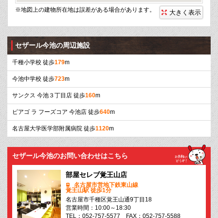
※地図上の建物所在地は誤差がある場合があります。
大きく表示
セザール今池の周辺施設
千種小学校 徒歩
179
m
今池中学校 徒歩
723
m
サンクス 今池３丁目店 徒歩
160
m
ピアゴ ラ フーズコア 今池店 徒歩
640
m
名古屋大学医学部附属病院 徒歩
1120
m
セザール今池のお問い合わせはこちら
部屋セレブ覚王山店
名古屋市営地下鉄東山線
覚王山駅 徒歩1分
名古屋市千種区覚王山通9丁目18
営業時間：10:00～18:30
TEL：052-757-5577 FAX：052-757-5588