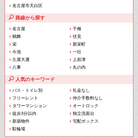
名古屋市天白区
路線から探す
名古屋
千種
鶴舞
伏見
栄
新栄町
今池
一社
久屋大通
上前津
八事
丸の内
人気のキーワード
バス・トイレ別
礼金なし
フリーレント
仲介手数料なし
タワーマンション
オートロック
徒歩3分以内
独立洗面台
新築物件
宅配ボックス
駐輪場