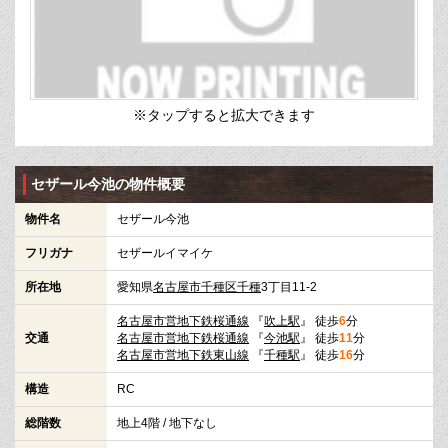
※タップすると拡大できます
セザール今池の物件概要
物件名
セザール今池
フリガナ
セザールイマイケ
所在地
愛知県
名古屋市千種区
千種
3丁目11-2
名古屋市営地下鉄桜通線
『
吹上駅
』 徒歩
6
分
交通
名古屋市営地下鉄桜通線
『
今池駅
』 徒歩
11
分
名古屋市営地下鉄東山線
『
千種駅
』 徒歩
16
分
構造
RC
総階数
地上4階 / 地下なし