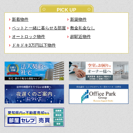
PICK UP
新着物件
新築物件
ペットと一緒に暮らせる部屋
敷金礼金なし
オートロック物件
超駅近物件
ドキドキ3万円以下物件