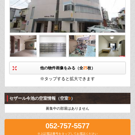
他の物件画像をみる（全
25
枚）
※タップすると拡大できます
セザール今池の空室情報
（空室
0
）
募集中の部屋はありません
052-757-5577
※上記電話番号をタップしてお電話ください