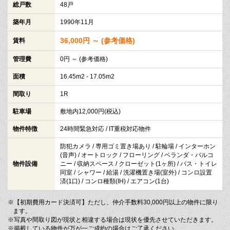
総戸数
48戸
築年月
1990年11月
36,000円 ～ (参考価格)
賃料
管理費
0円 ～ (参考価格)
面積
16.45m2 - 17.05m2
間取り
1R
駐車場
敷地内12,000円(税込)
物件特徴
24時間緊急対応 / IT重税対応物件
防犯カメラ / 専用ゴミ置き場あり / 駐輪場 / インターホン
(音声) / オートロック / フローリング / ベランダ・バルコ
物件設備
ニー / 収納スペース / クローゼット(1ヶ所) / バス・トイレ
同室 / シャワー / 給湯 / 洗濯機置き場(室外) / コンロ設置
済(1口) / コンロ種類(IH) / エアコン(1台)
※【初期費用カード決済可】ただし、仲介手数料30,000円以上の物件に限り
ます。
※写真や間取り図が現状と相違する場合は現状を優先させていただきます。
※掲載している物件が万が一ご成約の場合はご了承ください。