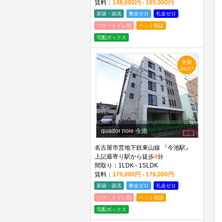
賃料：
148,000円 - 165,000円
新築・築浅
敷金ゼロ
礼金ゼロ
バス・トイレ別
ペット相談
宅配ボックス
更新
08/07
quador noie 今池
名古屋市営地下鉄東山線 『今池駅』
上記最寄り駅から徒歩
4
分
間取り：1LDK - 1SLDK
賃料：
170,000円 - 176,000円
新築・築浅
敷金ゼロ
礼金ゼロ
バス・トイレ別
ペット相談
宅配ボックス