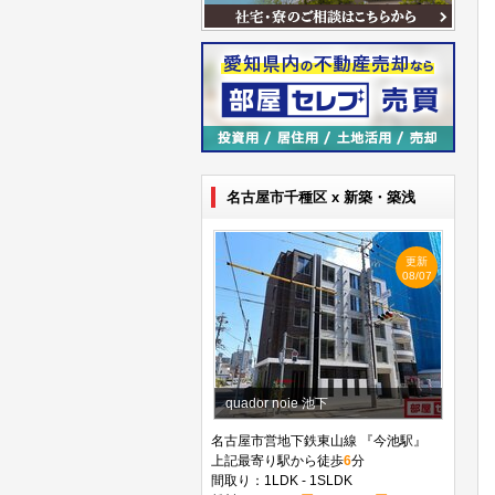
名古屋市千種区 x 新築・築浅
更新
08/07
quador noie 池下
名古屋市営地下鉄東山線 『今池駅』
上記最寄り駅から徒歩
6
分
間取り：1LDK - 1SLDK