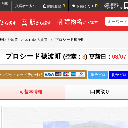
｜部屋
お部屋探し
1
0
入居者の方へ
閲覧履歴
お気に入り
専用ダイヤル
種区の賃貸
本山駅の賃貸
プロシード穂波町
プロシード穂波町
(空室：
3
) 更新日：
08/07
クレジットカード決済可能
敷金ゼロ
礼金ゼロ
基本情報
間取り