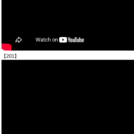
【201】