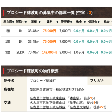
プロシード穂波町の募集中の部屋一覧
(空室：
3
)
所在階
間取り
面積
賃料
管理費
敷金
保証金
礼金
1階
1K
33.48㎡
75,000円
7,000円
0.0ヶ月
0.0ヶ月
0.0ヶ月
1階
1K
33.48㎡
75,000円
7,000円
0.0ヶ月
0.0ヶ月
0.0ヶ月
3階
2LDK
73.48㎡
142,000円
9,000円
1.0ヶ月
0.0ヶ月
0.0ヶ月
プロシード穂波町の物件概要
物件名
フリガナ
プロシード穂波町
所在地
愛知県
名古屋市千種区
穂波町
3丁目55
名古屋市営地下鉄東山線
『
本山駅
』 徒歩
9
分
交通
名古屋市営地下鉄東山線
『
覚王山駅
』 徒歩
8
分
名古屋市営地下鉄名城線
『
名古屋大学駅
』 徒歩
22
分