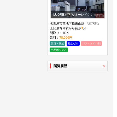
LUORE池下(ルオーレイケシタ)
名古屋市営地下鉄東山線 『池下駅』
上記最寄り駅から徒歩
3
分
間取り：1DK
賃料：
78,000円
新築・築浅
礼金ゼロ
バス・トイレ別
宅配ボックス
閲覧履歴