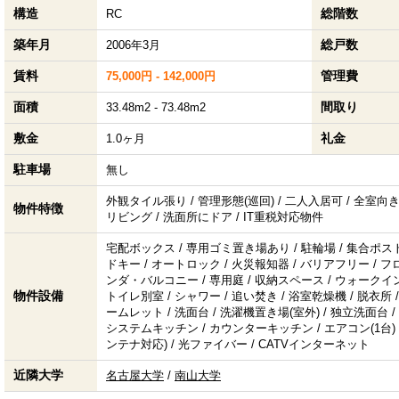
構造
総階数
RC
築年月
総戸数
2006年3月
賃料
管理費
75,000円 - 142,000円
面積
間取り
33.48m2 - 73.48m2
敷金
礼金
1.0ヶ月
駐車場
無し
外観タイル張り / 管理形態(巡回) / 二人入居可 / 全室向き(
物件特徴
リビング / 洗面所にドア / IT重税対応物件
宅配ボックス / 専用ゴミ置き場あり / 駐輪場 / 集合ポスト
ドキー / オートロック / 火災報知器 / バリアフリー / 
ンダ・バルコニー / 専用庭 / 収納スペース / ウォークイン
物件設備
トイレ別室 / シャワー / 追い焚き / 浴室乾燥機 / 脱衣所 /
ームレット / 洗面台 / 洗濯機置き場(室外) / 独立洗面台 / 
システムキッチン / カウンターキッチン / エアコン(1台) / 
ンテナ対応) / 光ファイバー / CATVインターネット
近隣大学
名古屋大学
/
南山大学