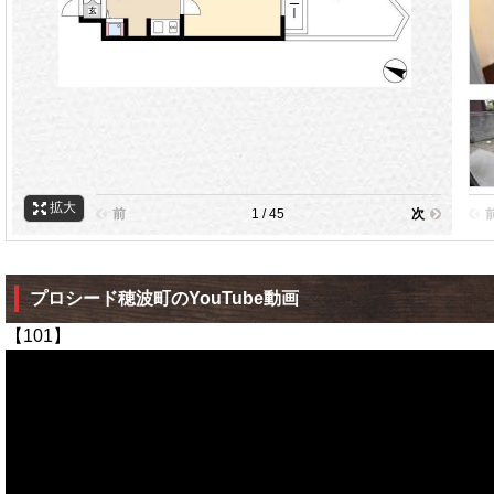
拡大
前
1 / 45
次
プロシード穂波町のYouTube動画
【101】