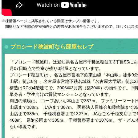
※棟情報ページに掲載されている動画はサンプル情報です。
間取りなど実際の空室物件との差異がある場合もございますので、詳しくはスタ
プロシード穂波町なら部屋セレブ
『プロシード穂波町』は愛知県名古屋市千種区穂波町3丁目55にある
月07日時点で空室が残り3部屋となっています。
プロシード穂波町は 、名古屋市営地下鉄東山線『本山駅』徒歩9分
山駅』徒歩8分 、名古屋市営地下鉄名城線『名古屋大学駅』徒歩2
構造はRCの4階建てで、2006年3月築（築20年）の物件です。 間取
単身者・学生向けの賃貸マンションとなっています。
周辺の環境は、 コープあいち本山まで357m、 ファミリーマート田
山店まで388m、 ILYAまで387m、 医療法人昌峰会加藤病院まで3
山店まで389m、 千種税務署まで1327m、 JAなごや千種支店まで
468m、 見附公園まで385m、 千種警察署まで1076m、 ザ・ど
ない環境です。