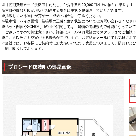
※【初期費用カード決済可】ただし、仲介手数料30,000円以上の物件に限ります
※写真や間取り図が現状と相違する場合は現状を優先させていただきます。
※掲載している物件が万が一ご成約の場合はご了承ください。
※駐車場、バイク置場、駐輪場の正確な空き状況についてはお問い合わせくださ
※ペット飼育やSOHO利用の可否に関しては、建物の管理規約で可能になってい
ございますので御注意下さい。詳細はメールやお電話にてスタッフまでご相談
※こちら以外にも空室がある場合がございます。お電話かメールにてお気軽にお
※当社では、お客様にご契約時にお支払いいただく費用につきまして、防犯およ
則お断りしております。
プロシード穂波町の部屋画像