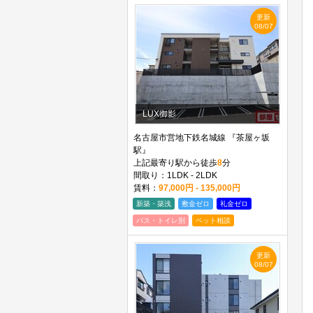
更新
08/07
LUX御影
名古屋市営地下鉄名城線 『茶屋ヶ坂
駅』
上記最寄り駅から徒歩
8
分
間取り：1LDK - 2LDK
賃料：
97,000円 - 135,000円
新築・築浅
敷金ゼロ
礼金ゼロ
バス・トイレ別
ペット相談
更新
08/07