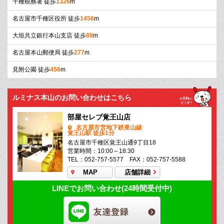
千種税務署 徒歩
1326
m
名古屋市千種区役所 徒歩
1456
m
大垣共立銀行本山支店 徒歩
88
m
名古屋本山郵便局 徒歩
277
m
見附公園 徒歩
456
m
ルミナス本山のお問い合わせはこちら
部屋セレブ覚王山店
名古屋市営地下鉄東山線
覚王山駅 徒歩1分
名古屋市千種区覚王山通9丁目18
営業時間：10:00～18:30
TEL：052-757-5577 FAX：052-757-5588
MAP
店舗詳細
LINEでお問い合わせ(24時間受付中)