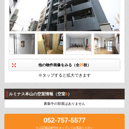
他の物件画像をみる（全
25
枚）
※タップすると拡大できます
ルミナス本山の空室情報
（空室
0
）
募集中の部屋はありません
052-757-5577
※上記電話番号をタップしてお電話ください