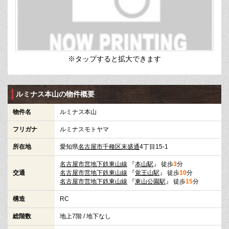
※タップすると拡大できます
ルミナス本山の物件概要
物件名
ルミナス本山
フリガナ
ルミナスモトヤマ
所在地
愛知県
名古屋市千種区
末盛通
4丁目15-1
名古屋市営地下鉄東山線
『
本山駅
』 徒歩
3
分
交通
名古屋市営地下鉄東山線
『
覚王山駅
』 徒歩
10
分
名古屋市営地下鉄東山線
『
東山公園駅
』 徒歩
15
分
構造
RC
総階数
地上7階 / 地下なし