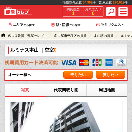
掲載物件総数
34,952
件 部屋総数
270,019
件
閲覧履歴
お気に入り
1
0
名古屋賃貸「部屋セレブ」
名古屋市千種区の賃貸
本山駅の賃貸
ルミナ
ルミナス本山
｜空室
0
オーナー様へ
売りたい
貸したい
写真
代表間取り図
周辺地図