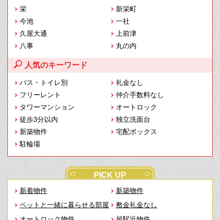
栄
新栄町
今池
一社
久屋大通
上前津
八事
丸の内
人気のキーワード
バス・トイレ別
礼金なし
フリーレント
仲介手数料なし
タワーマンション
オートロック
徒歩3分以内
独立洗面台
新築物件
宅配ボックス
駐輪場
PICK UP
新着物件
新築物件
ペットと一緒に暮らせる部屋
敷金礼金なし
オートロック物件
超駅近物件