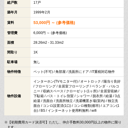
総戸数
17戸
築年月
1999年2月
53,000円 ～ (参考価格)
賃料
管理費
6,000円 ～ (参考価格)
面積
28.26m2 - 31.33m2
間取り
1K
駐車場
無し
物件特徴
ペット(不可) / 角部屋 / 洗面所にドア / IT重税対応物件
インターホン(TVモニター付) / オートロック / 陽当り良好
/ フローリング / 全居室フローリング / ベランダ・バルコ
ニー / 収納スペース / クローゼット(1ヶ所) / 全居室収納 /
物件設備
下駄箱 / バス・トイレ別室 / シャワー / 脱衣所 / 給湯 / 3点
給湯 / 洗面台 / 洗面所独立 / 洗濯機置き場(室内) / 独立洗
面台 / コンロ設置済(1口) / コンロ種類(都市) / エアコン(1
台) / BS / インターネット使用料無料 / wifi
※【初期費用カード決済可】ただし、仲介手数料30,000円以上の物件に限り
ます。