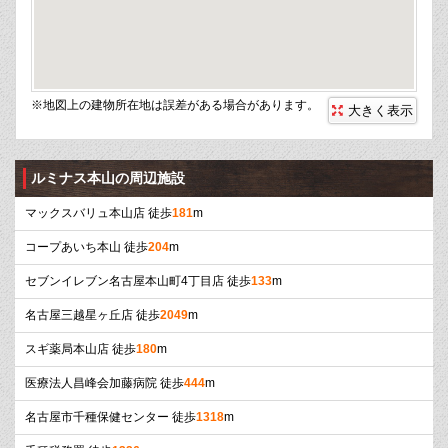
※地図上の建物所在地は誤差がある場合があります。
大きく表示
ルミナス本山の周辺施設
マックスバリュ本山店 徒歩
181
m
コープあいち本山 徒歩
204
m
セブンイレブン名古屋本山町4丁目店 徒歩
133
m
名古屋三越星ヶ丘店 徒歩
2049
m
スギ薬局本山店 徒歩
180
m
医療法人昌峰会加藤病院 徒歩
444
m
名古屋市千種保健センター 徒歩
1318
m