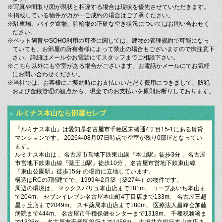
※写真や間取り図が現状と相違する場合は現状を優先させていただきます。
※掲載している物件が万が一ご成約の場合はご了承ください。
※駐車場、バイク置場、駐輪場の正確な空き状況についてはお問い合わせく
ださい。
※ペット飼育やSOHO利用の可否に関しては、建物の管理規約で可能になっ
ていても、お部屋の所有者様によって禁止の場合もございますので御注意下
さい。詳細はメールやお電話にてスタッフまでご相談下さい。
※こちら以外にも空室がある場合がございます。お電話かメールにてお気軽
にお問い合わせください。
※当社では、お客様にご契約時にお支払いいただく費用につきまして、防犯
および金銭管理の観点から、現金でのお支払いを原則お断りしております。
ルミナス本山なら部屋セレブ
『ルミナス本山』は愛知県名古屋市千種区末盛通4丁目15-1にある賃貸
マンションです。 2026年08月07日時点で空室が残り0部屋となってい
ます。
ルミナス本山は 、名古屋市営地下鉄東山線『本山駅』徒歩3分 、名古屋
市営地下鉄東山線『覚王山駅』徒歩10分 、名古屋市営地下鉄東山線
『東山公園駅』徒歩15分 の場所に立地しています。
構造はRCの7階建てで、1999年2月築（築27年）の物件です。
周辺の環境は、 マックスバリュ本山店まで181m、 コープあいち本山ま
で204m、 セブンイレブン名古屋本山町4丁目店まで133m、 名古屋三越
星ヶ丘店まで2049m、 スギ薬局本山店まで180m、 医療法人昌峰会加藤
病院まで444m、 名古屋市千種保健センターまで1318m、 千種税務署ま
で1326m、 名古屋市千種区役所まで1456m、 大垣共立銀行本山支店ま