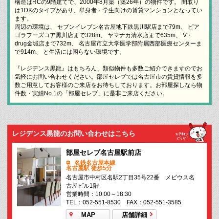
構造はRCの9階建てで、2000年8月築（築26年）の物件です。 間取り
は1DKのタイプがあり、単身者・学生向けの賃貸マンションとなってい
ます。
周辺の環境は、 セブンイレブン名古屋地下鉄黒川駅店まで79m、 ピア
ゴラフーズコア黒川店まで328m、 ヤマナカ清水店まで635m、 V・
drug金城店まで732m、 名古屋市立大学医学部附属西部医療センターま
で914m、 と生活には困らない環境です。
『レジデンス黒龍』はもちろん、類似物件も多数ご紹介できますのでお
気軽にお問い合わせください。部屋セレブでは名古屋市の賃貸情報を多
数ご用意してお客様のご来店をお待ちしております。お部屋探しなら物
件数・実績No.1の「部屋セレブ」に是非ご来店ください。
レジデンス黒龍のお問い合わせはこちら
部屋セレブ名古屋駅前店
名鉄名古屋本線
名古屋駅 徒歩5分
名古屋市中村区名駅2丁目35号22番 メビウス名
古屋ビル1階
営業時間：10:00～18:30
TEL：052-551-8530 FAX：052-551-3585
MAP
店舗詳細