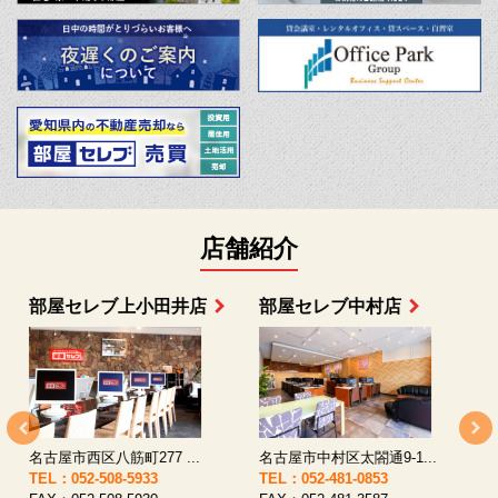
店舗紹介
部屋セレブ上小田井店
部屋セレブ中村店
名古屋市西区八筋町277 ...
名古屋市中村区太閤通9-1...
TEL：052-508-5933
TEL：052-481-0853
T