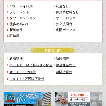
バス・トイレ別
礼金なし
フリーレント
仲介手数料なし
タワーマンション
オートロック
徒歩3分以内
独立洗面台
新築物件
宅配ボックス
駐輪場
PICK UP
新着物件
新築物件
ペットと一緒に暮らせる部屋
敷金礼金なし
オートロック物件
超駅近物件
ドキドキ3万円以下物件