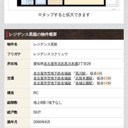
※タップすると拡大できます
レジデンス黒龍の物件概要
物件名
レジデンス黒龍
フリガナ
レジデンスコクリュウ
所在地
愛知県
名古屋市北区
黒川本通
2丁目28
名古屋市営地下鉄名城線
『
黒川駅
』 徒歩
2
分
交通
名古屋市営地下鉄名城線
『
志賀本通駅
』 徒歩
12
分
名古屋市営地下鉄名城線
『
名城公園駅
』 徒歩
14
分
構造
RC
総階数
地上9階 / 地下なし
総戸数
50戸
築年月
2000年8月