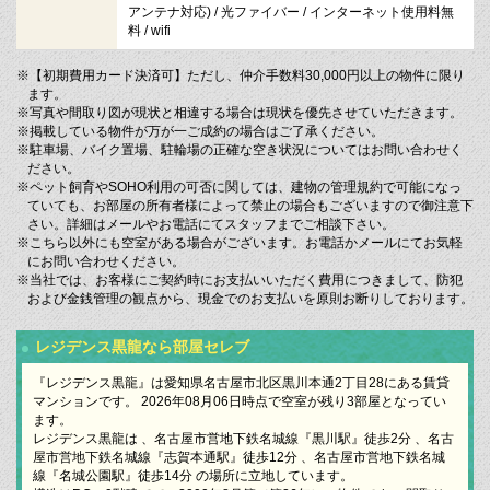
アンテナ対応) / 光ファイバー / インターネット使用料無
料 / wifi
※【初期費用カード決済可】ただし、仲介手数料30,000円以上の物件に限り
ます。
※写真や間取り図が現状と相違する場合は現状を優先させていただきます。
※掲載している物件が万が一ご成約の場合はご了承ください。
※駐車場、バイク置場、駐輪場の正確な空き状況についてはお問い合わせく
ださい。
※ペット飼育やSOHO利用の可否に関しては、建物の管理規約で可能になっ
ていても、お部屋の所有者様によって禁止の場合もございますので御注意下
さい。詳細はメールやお電話にてスタッフまでご相談下さい。
※こちら以外にも空室がある場合がございます。お電話かメールにてお気軽
にお問い合わせください。
※当社では、お客様にご契約時にお支払いいただく費用につきまして、防犯
および金銭管理の観点から、現金でのお支払いを原則お断りしております。
レジデンス黒龍なら部屋セレブ
『レジデンス黒龍』は愛知県名古屋市北区黒川本通2丁目28にある賃貸
マンションです。 2026年08月06日時点で空室が残り3部屋となってい
ます。
レジデンス黒龍は 、名古屋市営地下鉄名城線『黒川駅』徒歩2分 、名古
屋市営地下鉄名城線『志賀本通駅』徒歩12分 、名古屋市営地下鉄名城
線『名城公園駅』徒歩14分 の場所に立地しています。