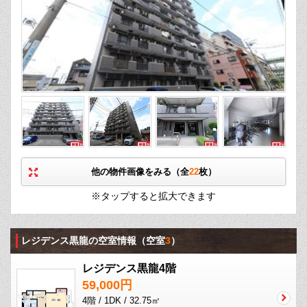
他の物件画像をみる（全
22
枚）
※タップすると拡大できます
レジデンス黒龍の空室情報
（空室
3
）
レジデンス黒龍4階
59,000円
4階 / 1DK / 32.75㎡