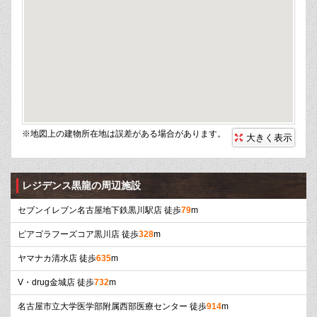
※地図上の建物所在地は誤差がある場合があります。
大きく表示
レジデンス黒龍の周辺施設
セブンイレブン名古屋地下鉄黒川駅店 徒歩
79
m
ピアゴラフーズコア黒川店 徒歩
328
m
ヤマナカ清水店 徒歩
635
m
V・drug金城店 徒歩
732
m
名古屋市立大学医学部附属西部医療センター 徒歩
914
m