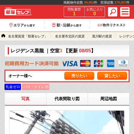
掲載物件総数
34,952
件 部屋総数
270,007
件
閲覧履歴
お気に入り
1
0
名古屋賃貸「部屋セレブ」
名古屋市北区の賃貸
黒川駅の賃貸
レジデン
レジデンス黒龍
｜空室
3
【更新
08/05
】
オーナー様へ
売りたい
貸したい
礼金ゼロ
バス・トイレ別
写真
代表間取り図
周辺地図