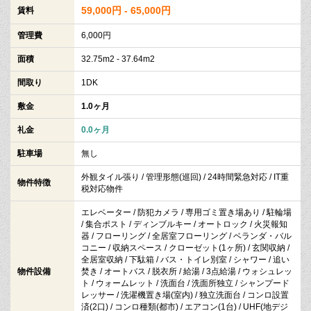
59,000円 - 65,000円
賃料
管理費
6,000円
面積
32.75m2 - 37.64m2
間取り
1DK
敷金
1.0ヶ月
礼金
0.0ヶ月
駐車場
無し
外観タイル張り / 管理形態(巡回) / 24時間緊急対応 / IT重
物件特徴
税対応物件
エレベーター / 防犯カメラ / 専用ゴミ置き場あり / 駐輪場
/ 集合ポスト / ディンブルキー / オートロック / 火災報知
器 / フローリング / 全居室フローリング / ベランダ・バル
コニー / 収納スペース / クローゼット(1ヶ所) / 玄関収納 /
全居室収納 / 下駄箱 / バス・トイレ別室 / シャワー / 追い
物件設備
焚き / オートバス / 脱衣所 / 給湯 / 3点給湯 / ウォシュレッ
ト / ウォームレット / 洗面台 / 洗面所独立 / シャンプード
レッサー / 洗濯機置き場(室内) / 独立洗面台 / コンロ設置
済(2口) / コンロ種類(都市) / エアコン(1台) / UHF(地デジ