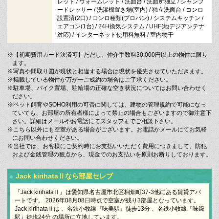
レット / ウォームレット / 洗面台 / 洗面所独立 / シャンプ
ードレッサー / 洗濯機置き場(室内) / 独立洗面台 / コンロ
設置済(2口) / コンロ種類(プロパン) / システムキッチン /
エアコン(1台) / 24H換気システム / UHF(地デジアンテナ
対応) / インターネット使用料無料 / 室内物干
※【初期費用カード決済可】ただし、仲介手数料30,000円以上の物件に限り
ます。
※写真や間取り図が現状と相違する場合は現状を優先させていただきます。
※掲載している物件が万が一ご成約の場合はご了承ください。
※駐車場、バイク置場、駐輪場の正確な空き状況についてはお問い合わせく
ださい。
※ペット飼育やSOHO利用の可否に関しては、建物の管理規約で可能になっ
ていても、お部屋の所有者様によって禁止の場合もございますので御注意下
さい。詳細はメールやお電話にてスタッフまでご相談下さい。
※こちら以外にも空室がある場合がございます。お電話かメールにてお気軽
にお問い合わせください。
※当社では、お客様にご契約時にお支払いいただく費用につきまして、防犯
および金銭管理の観点から、現金でのお支払いを原則お断りしております。
Jack kirihataⅡなら部屋セレブ
『Jack kirihataⅡ』は愛知県名古屋市北区桐畑町37-3他にある賃貸アパ
ートです。 2026年08月08日時点で空室が残り3部屋となっています。
Jack kirihataⅡは 、名鉄小牧線『味美駅』徒歩13分 、名鉄小牧線『味鋺
駅』徒歩24分 の場所に立地しています。