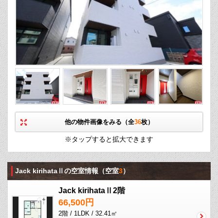
他の物件画像をみる（全
36
枚）
※タップすると拡大できます
Jack kirihataⅡの空室情報
（空室
3
）
Jack kirihataⅡ2階
66,500円
2階 / 1LDK / 32.41㎡