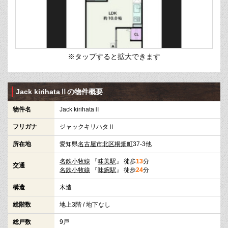
※タップすると拡大できます
Jack kirihataⅡの物件概要
物件名
Jack kirihataⅡ
フリガナ
ジャックキリハタⅡ
所在地
愛知県
名古屋市北区
桐畑町
37-3他
名鉄小牧線
『
味美駅
』 徒歩
13
分
交通
名鉄小牧線
『
味鋺駅
』 徒歩
24
分
構造
木造
総階数
地上3階 / 地下なし
総戸数
9戸