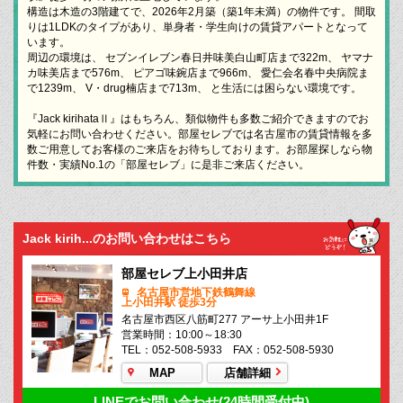
構造は木造の3階建てで、2026年2月築（築1年未満）の物件です。 間取
りは1LDKのタイプがあり、単身者・学生向けの賃貸アパートとなって
います。
周辺の環境は、 セブンイレブン春日井味美白山町店まで322m、 ヤマナ
カ味美店まで576m、 ピアゴ味鋺店まで966m、 愛仁会名春中央病院ま
で1239m、 V・drug楠店まで713m、 と生活には困らない環境です。
『Jack kirihataⅡ』はもちろん、類似物件も多数ご紹介できますのでお
気軽にお問い合わせください。部屋セレブでは名古屋市の賃貸情報を多
数ご用意してお客様のご来店をお待ちしております。お部屋探しなら物
件数・実績No.1の「部屋セレブ」に是非ご来店ください。
Jack kirih...のお問い合わせはこちら
部屋セレブ上小田井店
名古屋市営地下鉄鶴舞線
上小田井駅 徒歩3分
名古屋市西区八筋町277 アーサ上小田井1F
営業時間：10:00～18:30
TEL：052-508-5933 FAX：052-508-5930
MAP
店舗詳細
LINEでお問い合わせ(24時間受付中)