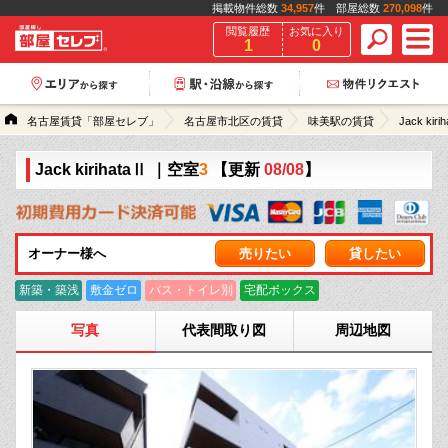
掲載物件総数
34,957
件 部屋総数
270,098
件
閲覧履歴
お気に入り
1
0
名古屋賃貸「部屋セレブ」
名古屋市北区の賃貸
味美駅の賃貸
Jack kiri
Jack kirihataⅡ
｜空室
3
【更新
08/08
】
オーナー様へ
売りたい
貸したい
新築・築浅
敷金ゼロ
バス・トイレ別
宅配ボックス
写真
代表間取り図
周辺地図