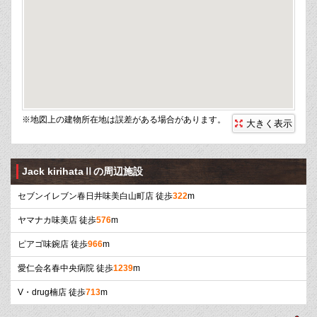
※地図上の建物所在地は誤差がある場合があります。
大きく表示
Jack kirihataⅡの周辺施設
セブンイレブン春日井味美白山町店 徒歩
322
m
ヤマナカ味美店 徒歩
576
m
ピアゴ味鋺店 徒歩
966
m
愛仁会名春中央病院 徒歩
1239
m
V・drug楠店 徒歩
713
m