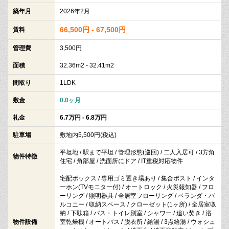
築年月
2026年2月
66,500円 - 67,500円
賃料
管理費
3,500円
面積
32.36m2 - 32.41m2
間取り
1LDK
敷金
0.0ヶ月
礼金
6.7万円 - 6.8万円
駐車場
敷地内5,500円(税込)
平坦地 / 駅まで平坦 / 管理形態(巡回) / 二人入居可 / 3方角
物件特徴
住宅 / 角部屋 / 洗面所にドア / IT重税対応物件
宅配ボックス / 専用ゴミ置き場あり / 集合ポスト / インタ
ーホン(TVモニター付) / オートロック / 火災報知器 / フロ
ーリング / 照明器具 / 全居室フローリング / ベランダ・バ
ルコニー / 収納スペース / クローゼット(1ヶ所) / 全居室収
納 / 下駄箱 / バス・トイレ別室 / シャワー / 追い焚き / 浴
物件設備
室乾燥機 / オートバス / 脱衣所 / 給湯 / 3点給湯 / ウォシュ