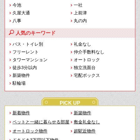
今池
一社
久屋大通
上前津
八事
丸の内
人気のキーワード
バス・トイレ別
礼金なし
フリーレント
仲介手数料なし
タワーマンション
オートロック
徒歩3分以内
独立洗面台
新築物件
宅配ボックス
駐輪場
PICK UP
新着物件
新築物件
ペットと一緒に暮らせる部屋
敷金礼金なし
オートロック物件
超駅近物件
ドキドキ3万円以下物件