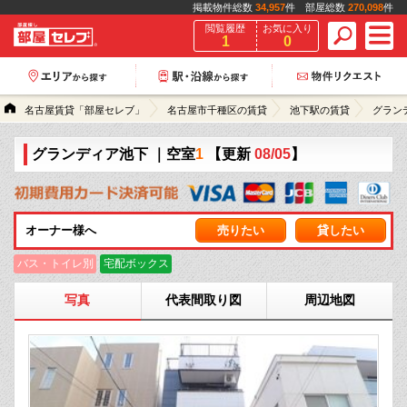
掲載物件総数
34,957
件 部屋総数
270,098
件
閲覧履歴
お気に入り
1
0
名古屋賃貸「部屋セレブ」
名古屋市千種区の賃貸
池下駅の賃貸
グラン
グランディア池下
｜空室
1
【更新
08/05
】
オーナー様へ
売りたい
貸したい
バス・トイレ別
宅配ボックス
写真
代表間取り図
周辺地図