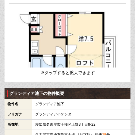
※タップすると拡大できます
グランディア池下の物件概要
物件名
グランディア池下
フリガナ
グランディアイケシタ
所在地
愛知県
名古屋市千種区
上野
3丁目8-22
名古屋市営地下鉄東山線
『
池下駅
』 徒歩
15
分