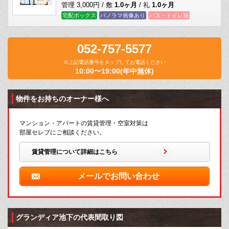
管理 3,000円 / 敷
1.0ヶ月
/ 礼
1.0ヶ月
宅配ボックス
パノラマ画像あり
バス・トイレ別
052-757-5577
※上記電話番号をタップしてお電話ください
10:00〜19:00(年中無休)
物件をお持ちのオーナー様へ
マンション・アパートの賃貸管理・空室対策は
部屋セレブにご相談ください。
賃貸管理について詳細はこちら
メールでお問い合わせ
グランディア池下の代表間取り図