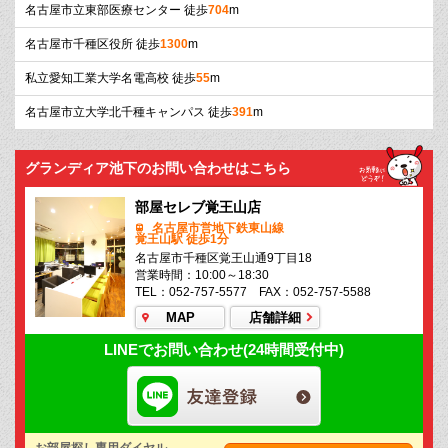
名古屋市立東部医療センター 徒歩
704
m
名古屋市千種区役所 徒歩
1300
m
私立愛知工業大学名電高校 徒歩
55
m
名古屋市立大学北千種キャンパス 徒歩
391
m
グランディア池下のお問い合わせはこちら
部屋セレブ覚王山店
名古屋市営地下鉄東山線
覚王山駅 徒歩1分
名古屋市千種区覚王山通9丁目18
営業時間：10:00～18:30
TEL：052-757-5577 FAX：052-757-5588
MAP
店舗詳細
LINEでお問い合わせ(24時間受付中)
お部屋探し専用ダイヤル