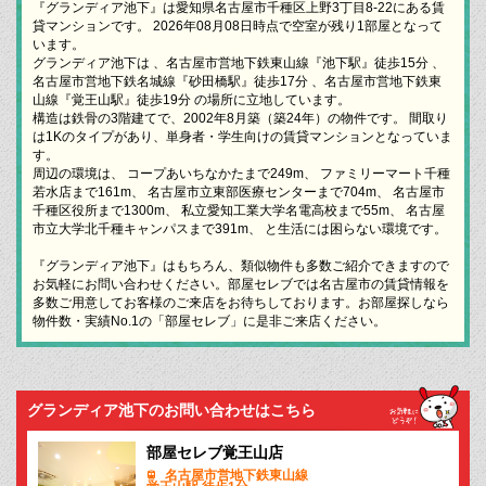
『グランディア池下』は愛知県名古屋市千種区上野3丁目8-22にある賃
貸マンションです。 2026年08月08日時点で空室が残り1部屋となって
います。
グランディア池下は 、名古屋市営地下鉄東山線『池下駅』徒歩15分 、
名古屋市営地下鉄名城線『砂田橋駅』徒歩17分 、名古屋市営地下鉄東
山線『覚王山駅』徒歩19分 の場所に立地しています。
構造は鉄骨の3階建てで、2002年8月築（築24年）の物件です。 間取り
は1Kのタイプがあり、単身者・学生向けの賃貸マンションとなっていま
す。
周辺の環境は、 コープあいちなかたまで249m、 ファミリーマート千種
若水店まで161m、 名古屋市立東部医療センターまで704m、 名古屋市
千種区役所まで1300m、 私立愛知工業大学名電高校まで55m、 名古屋
市立大学北千種キャンパスまで391m、 と生活には困らない環境です。
『グランディア池下』はもちろん、類似物件も多数ご紹介できますので
お気軽にお問い合わせください。部屋セレブでは名古屋市の賃貸情報を
多数ご用意してお客様のご来店をお待ちしております。お部屋探しなら
物件数・実績No.1の「部屋セレブ」に是非ご来店ください。
グランディア池下のお問い合わせはこちら
部屋セレブ覚王山店
名古屋市営地下鉄東山線