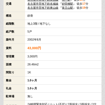
交通
名古屋市営地下鉄名城線
『
砂田橋駅
』 徒歩
17
分
名古屋市営地下鉄東山線
『
覚王山駅
』 徒歩
19
分
構造
鉄骨
総階数
地上3階 / 地下なし
総戸数
5戸
築年月
2002年8月
43,000円
賃料
管理費
3,000円
面積
26.46m2
間取り
1K
敷金
1.0ヶ月
礼金
1.0ヶ月
駐車場
無し
24時間緊急対応 / ペット(不可) / 2面採光 / 3面採光 / 3方