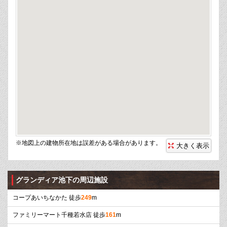
※地図上の建物所在地は誤差がある場合があります。
大きく表示
グランディア池下の周辺施設
コープあいちなかた 徒歩
249
m
ファミリーマート千種若水店 徒歩
161
m