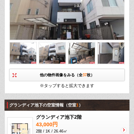
他の物件画像をみる（全
37
枚）
※タップすると拡大できます
グランディア池下の空室情報
（空室
1
）
グランディア池下2階
43,000円
2階 / 1K / 26.46㎡