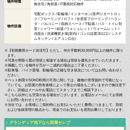
物件特徴
角住宅 / 角部屋 / IT重税対応物件
宅配ボックス / 駐輪場 / インターホン(音声) / オートロッ
ク / フローリング / ロフト / 全居室フローリング / ベラン
ダ・バルコニー / 収納スペース / 下駄箱 / バス・トイレ別
物件設備
室 / シャワー / 給湯 / ウォシュレット / ウォームレット /
洗面台 / 洗濯機置き場(室内) / コンロ設置済(1口) / システ
ムキッチン / エアコン(1台)
※【初期費用カード決済可】ただし、仲介手数料30,000円以上の物件に限り
ます。
※写真や間取り図が現状と相違する場合は現状を優先させていただきます。
※掲載している物件が万が一ご成約の場合はご了承ください。
※駐車場、バイク置場、駐輪場の正確な空き状況についてはお問い合わせく
ださい。
※ペット飼育やSOHO利用の可否に関しては、建物の管理規約で可能になっ
ていても、お部屋の所有者様によって禁止の場合もございますので御注意下
さい。詳細はメールやお電話にてスタッフまでご相談下さい。
※こちら以外にも空室がある場合がございます。お電話かメールにてお気軽
にお問い合わせください。
※当社では、お客様にご契約時にお支払いいただく費用につきまして、防犯
および金銭管理の観点から、現金でのお支払いを原則お断りしております。
グランディア池下なら部屋セレブ