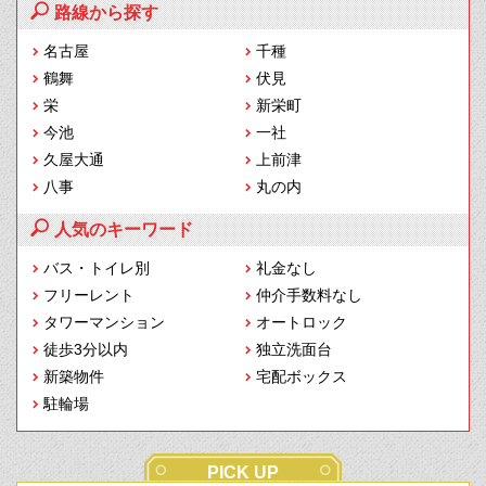
路線から探す
名古屋
千種
鶴舞
伏見
栄
新栄町
今池
一社
久屋大通
上前津
八事
丸の内
人気のキーワード
バス・トイレ別
礼金なし
フリーレント
仲介手数料なし
タワーマンション
オートロック
徒歩3分以内
独立洗面台
新築物件
宅配ボックス
駐輪場
PICK UP