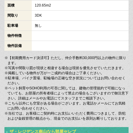
面積
120.65m2
間取り
3DK
駐車場
無し
物件特徴
物件設備
※【初期費用カード決済可】ただし、仲介手数料30,000円以上の物件に限り
ます。
※写真や間取り図が現状と相違する場合は現状を優先させていただきます。
※掲載している物件が万が一ご成約の場合はご了承ください。
※駐車場、バイク置場、駐輪場の正確な空き状況についてはお問い合わせく
ださい。
※ペット飼育やSOHO利用の可否に関しては、建物の管理規約で可能になっ
ていても、お部屋の所有者様によって禁止の場合もございますので御注意下
さい。詳細はメールやお電話にてスタッフまでご相談下さい。
※こちら以外にも空室がある場合がございます。お電話かメールにてお気軽
にお問い合わせください。
※当社では、お客様にご契約時にお支払いいただく費用につきまして、防犯
および金銭管理の観点から、現金でのお支払いを原則お断りしております。
ザ・レジデンス南山なら部屋セレブ