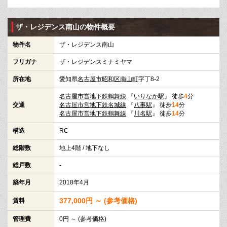
ザ・レジデンス南山の物件概要
物件名
ザ・レジデンス南山
フリガナ
ザ・レジデンスミナミヤマ
所在地
愛知県
名古屋市昭和区
南山町
字丁8-2
名古屋市営地下鉄鶴舞線
『
いりなか駅
』 徒歩
4
分
交通
名古屋市営地下鉄名城線
『
八事駅
』 徒歩
14
分
名古屋市営地下鉄鶴舞線
『
川名駅
』 徒歩
14
分
構造
RC
総階数
地上4階 / 地下なし
総戸数
-
築年月
2018年4月
377,000円 ～ (参考価格)
賃料
管理費
0円 ～ (参考価格)