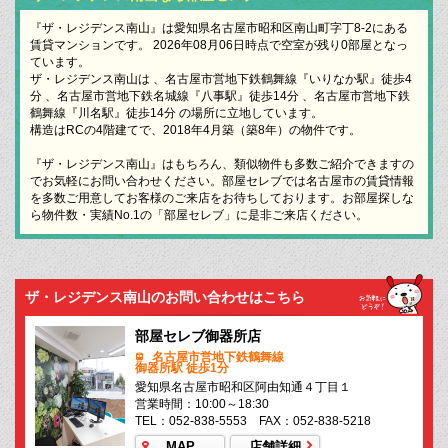
『ザ・レジデンス南山』は愛知県名古屋市昭和区南山町字丁8-2にある
賃貸マンションです。 2026年08月06日時点で空室が残り0部屋となっ
ています。
ザ・レジデンス南山は 、名古屋市営地下鉄鶴舞線『いりなか駅』徒歩4
分 、名古屋市営地下鉄名城線『八事駅』徒歩14分 、名古屋市営地下鉄
鶴舞線『川名駅』徒歩14分 の場所に立地しています。
構造はRCの4階建てで、2018年4月築（築8年）の物件です。
『ザ・レジデンス南山』はもちろん、類似物件も多数ご紹介できますの
でお気軽にお問い合わせください。部屋セレブでは名古屋市の賃貸情報
を多数ご用意してお客様のご来店をお待ちしております。お部屋探しな
ら物件数・実績No.1の「部屋セレブ」に是非ご来店ください。
ザ・レジデンス南山のお問い合わせはこちら
部屋セレブ御器所店
名古屋市営地下鉄鶴舞線
御器所駅 徒歩1分
愛知県名古屋市昭和区阿由知通４丁目１
営業時間：10:00～18:30
TEL：052-838-5553 FAX：052-838-5218
MAP
店舗詳細