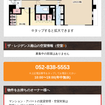
※タップすると拡大できます
ザ・レジデンス南山の空室情報
（空室
0
）
募集中の部屋はありません
052-838-5553
※上記電話番号をタップしてお電話ください
10:00〜19:00(年中無休)
物件をお持ちのオーナー様へ
マンション・アパートの賃貸管理・空室対策は