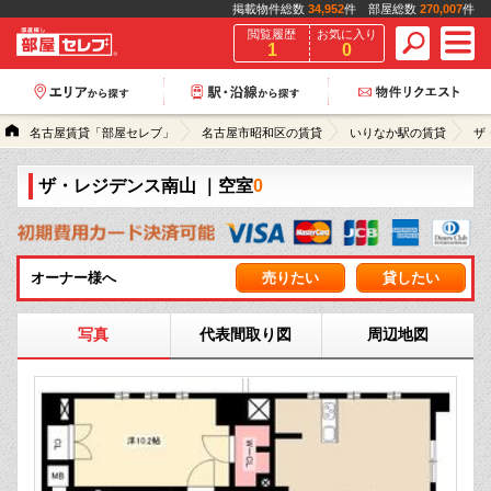
掲載物件総数
34,952
件 部屋総数
270,007
件
閲覧履歴
お気に入り
1
0
名古屋賃貸「部屋セレブ」
名古屋市昭和区の賃貸
いりなか駅の賃貸
ザ
ザ・レジデンス南山
｜空室
0
オーナー様へ
売りたい
貸したい
写真
代表間取り図
周辺地図