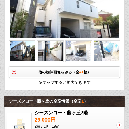
他の物件画像をみる（全
41
枚）
※タップすると拡大できます
シーズンコート藤ヶ丘の空室情報
（空室
1
）
シーズンコート藤ヶ丘2階
29,000円
2階 / 1K / 19㎡