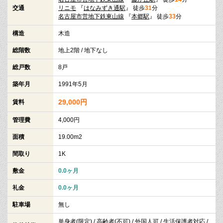
交通
リニモ
『
はなみずき通駅
』 徒歩
31
分
名古屋市営地下鉄東山線
『
本郷駅
』 徒歩
33
分
構造
木造
総階数
地上2階 / 地下なし
総戸数
8戸
築年月
1991年5月
29,000円
賃料
管理費
4,000円
面積
19.00m2
間取り
1K
敷金
0.0ヶ月
礼金
0.0ヶ月
駐車場
無し
単身者(限定) / 高齢者(不可) / 外国人可 / 生活保護者対応 /