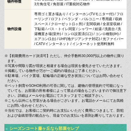
物件特徴
3方角住宅 / 角部屋 / IT重税対応物件
専用ゴミ置き場あり / インターホン(TVモニター付) / フロ
ーリング / ロフト / ベランダ・バルコニー / 専用庭 / 収納
スペース / クローゼット(1ヶ所) / 玄関収納 / 全居室収納 /
物件設備
下駄箱 / バス・トイレ同室 / シャワー / 給湯 / 洗面台 / 洗
濯機置き場(室外) / コンロ設置済(1口) / コンロ種類(IH) /
エアコン(1台) / UHF(地デジアンテナ対応) / 光ファイバー
/ CATVインターネット / インターネット使用料無料
※【初期費用カード決済可】ただし、仲介手数料30,000円以上の物件に限り
ます。
※写真や間取り図が現状と相違する場合は現状を優先させていただきます。
※掲載している物件が万が一ご成約の場合はご了承ください。
※駐車場、バイク置場、駐輪場の正確な空き状況についてはお問い合わせく
ださい。
※ペット飼育やSOHO利用の可否に関しては、建物の管理規約で可能になっ
ていても、お部屋の所有者様によって禁止の場合もございますので御注意下
さい。詳細はメールやお電話にてスタッフまでご相談下さい。
※こちら以外にも空室がある場合がございます。お電話かメールにてお気軽
にお問い合わせください。
※当社では、お客様にご契約時にお支払いいただく費用につきまして、防犯
および金銭管理の観点から、現金でのお支払いを原則お断りしております。
シーズンコート藤ヶ丘なら部屋セレブ