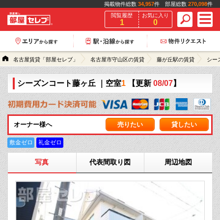
掲載物件総数
34,957
件 部屋総数
270,098
件
閲覧履歴
お気に入り
1
0
名古屋賃貸「部屋セレブ」
名古屋市守山区の賃貸
藤が丘駅の賃貸
シー
シーズンコート藤ヶ丘
｜空室
1
【更新
08/07
】
オーナー様へ
売りたい
貸したい
敷金ゼロ
礼金ゼロ
写真
代表間取り図
周辺地図