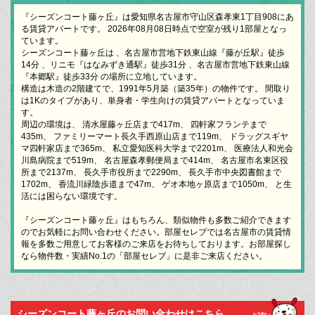
『シーズンコート藤ヶ丘』は愛知県名古屋市守山区森孝東1丁目908にあ
る賃貸アパートです。 2026年08月08日時点で空室が残り1部屋となっ
ています。
シーズンコート藤ヶ丘は 、名古屋市営地下鉄東山線『藤が丘駅』徒歩
14分 、リニモ『はなみずき通駅』徒歩31分 、名古屋市営地下鉄東山線
『本郷駅』徒歩33分 の場所に立地しています。
構造は木造の2階建てで、1991年5月築（築35年）の物件です。 間取り
は1Kのタイプがあり、単身者・学生向けの賃貸アパートとなっていま
す。
周辺の環境は、 清水屋藤ヶ丘店まで417m、 四軒家フランテまで
435m、 ファミリーマート長久手西原山店まで119m、 ドラッグスギヤ
マ四軒家店まで365m、 私立愛知医科大学まで2201m、 医療法人和光会
川島病院まで519m、 名古屋森孝郵便局まで414m、 名古屋市名東区役
所まで2137m、 長久手市役所まで2290m、 長久手市中央図書館まで
1702m、 香流川緑陰歩道まで47m、 ゲオ本地ヶ原店まで1050m、 と生
活には困らない環境です。
『シーズンコート藤ヶ丘』はもちろん、類似物件も多数ご紹介できます
のでお気軽にお問い合わせください。部屋セレブでは名古屋市の賃貸情
報を多数ご用意してお客様のご来店をお待ちしております。お部屋探し
なら物件数・実績No.1の「部屋セレブ」に是非ご来店ください。
シーズンコート藤ヶ丘のお問い合わせはこちら