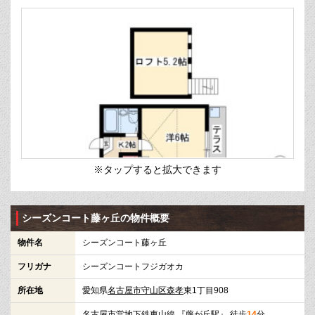
※タップすると拡大できます
シーズンコート藤ヶ丘の物件概要
物件名
シーズンコート藤ヶ丘
フリガナ
シーズンコートフジガオカ
所在地
愛知県
名古屋市守山区
森孝
東1丁目908
名古屋市営地下鉄東山線
『
藤が丘駅
』 徒歩
14
分