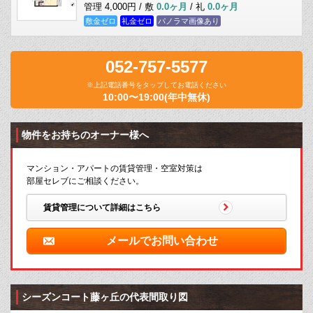
管理 4,000円 / 敷
0.0ヶ月
/ 礼
0.0ヶ月
敷金ゼロ
礼金ゼロ
パノラマ画像あり
052-757-5577
※上記電話番号をタップしてお電話ください
10:00〜19:00(年中無休)
物件をお持ちのオーナー様へ
マンション・アパートの賃貸管理・空室対策は
部屋セレブにご相談ください。
賃貸管理について詳細はこちら
メールでお問い合わせ
シーズンコート藤ヶ丘の代表間取り図