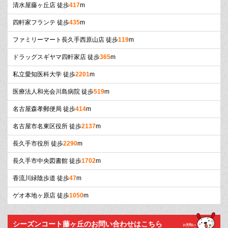
清水屋藤ヶ丘店 徒歩
417
m
四軒家フランテ 徒歩
435
m
ファミリーマート長久手西原山店 徒歩
119
m
ドラッグスギヤマ四軒家店 徒歩
365
m
私立愛知医科大学 徒歩
2201
m
医療法人和光会川島病院 徒歩
519
m
名古屋森孝郵便局 徒歩
414
m
名古屋市名東区役所 徒歩
2137
m
長久手市役所 徒歩
2290
m
長久手市中央図書館 徒歩
1702
m
香流川緑陰歩道 徒歩
47
m
ゲオ本地ヶ原店 徒歩
1050
m
シーズンコート藤ヶ丘のお問い合わせはこちら