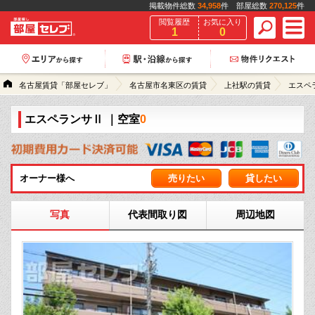
掲載物件総数
34,958
件 部屋総数
270,125
件
閲覧履歴
お気に入り
1
0
名古屋賃貸「部屋セレブ」
名古屋市名東区の賃貸
上社駅の賃貸
エスペ
エスペランサⅡ
｜空室
0
オーナー様へ
売りたい
貸したい
写真
代表間取り図
周辺地図