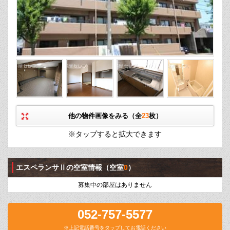
他の物件画像をみる（全
23
枚）
※タップすると拡大できます
エスペランサⅡの空室情報
（空室
0
）
募集中の部屋はありません
052-757-5577
※上記電話番号をタップしてお電話ください