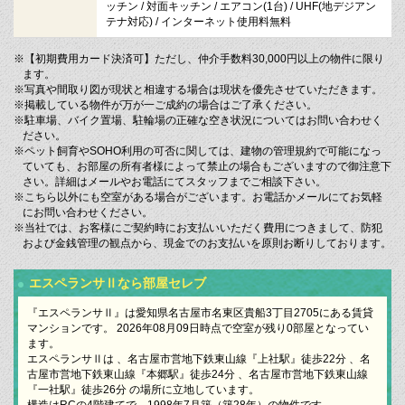
ッチン / 対面キッチン / エアコン(1台) / UHF(地デジアン
テナ対応) / インターネット使用料無料
※【初期費用カード決済可】ただし、仲介手数料30,000円以上の物件に限り
ます。
※写真や間取り図が現状と相違する場合は現状を優先させていただきます。
※掲載している物件が万が一ご成約の場合はご了承ください。
※駐車場、バイク置場、駐輪場の正確な空き状況についてはお問い合わせく
ださい。
※ペット飼育やSOHO利用の可否に関しては、建物の管理規約で可能になっ
ていても、お部屋の所有者様によって禁止の場合もございますので御注意下
さい。詳細はメールやお電話にてスタッフまでご相談下さい。
※こちら以外にも空室がある場合がございます。お電話かメールにてお気軽
にお問い合わせください。
※当社では、お客様にご契約時にお支払いいただく費用につきまして、防犯
および金銭管理の観点から、現金でのお支払いを原則お断りしております。
エスペランサⅡなら部屋セレブ
『エスペランサⅡ』は愛知県名古屋市名東区貴船3丁目2705にある賃貸
マンションです。 2026年08月09日時点で空室が残り0部屋となってい
ます。
エスペランサⅡは 、名古屋市営地下鉄東山線『上社駅』徒歩22分 、名
古屋市営地下鉄東山線『本郷駅』徒歩24分 、名古屋市営地下鉄東山線
『一社駅』徒歩26分 の場所に立地しています。
構造はRCの4階建てで、1998年7月築（築28年）の物件です。