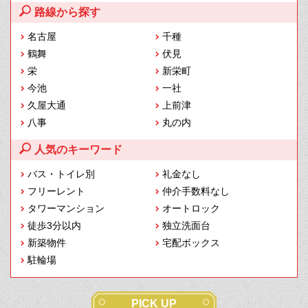
路線から探す
名古屋
千種
鶴舞
伏見
栄
新栄町
今池
一社
久屋大通
上前津
八事
丸の内
人気のキーワード
バス・トイレ別
礼金なし
フリーレント
仲介手数料なし
タワーマンション
オートロック
徒歩3分以内
独立洗面台
新築物件
宅配ボックス
駐輪場
PICK UP