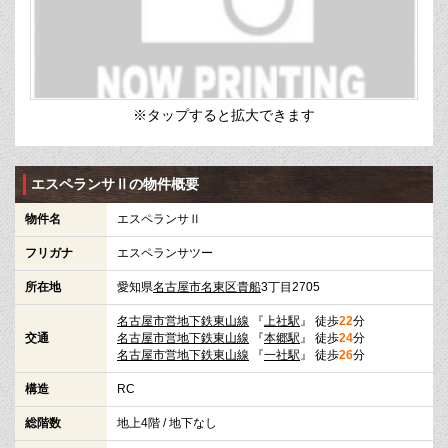
※タップすると拡大できます
エスペランサⅡの物件概要
物件名
エスペランサⅡ
フリガナ
エスペランサツー
所在地
愛知県
名古屋市名東区
貴船
3丁目2705
名古屋市営地下鉄東山線
『
上社駅
』 徒歩
22
分
交通
名古屋市営地下鉄東山線
『
本郷駅
』 徒歩
24
分
名古屋市営地下鉄東山線
『
一社駅
』 徒歩
26
分
構造
RC
総階数
地上4階 / 地下なし