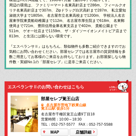
周辺の環境は、 ファミリーマート名東高針店まで286m、 フィールクオ
リテ名東高針店まで307m、 Zipドラッグ白沢高針まで287m、 私立愛知
淑徳大学まで1805m、 名古屋市立名東高校まで1200m、 学校法人名古
屋東学院東貴船幼稚園まで112m、 名古屋市厚生院まで618m、 名東郵
便局まで721m、 豊田信用金庫名東支店まで402m、 貴船公園まで
511m、 ゲオ一社店まで1159m、 ザ・ダイソーイオンメイトピア店まで
813m、 と生活には困らない環境です。
『エスペランサⅡ』はもちろん、類似物件も多数ご紹介できますのでお
気軽にお問い合わせください。部屋セレブでは名古屋市の賃貸情報を多
数ご用意してお客様のご来店をお待ちしております。お部屋探しなら物
件数・実績No.1の「部屋セレブ」に是非ご来店ください。
エスペランサⅡのお問い合わせはこちら
部屋セレブ覚王山店
名古屋市営地下鉄東山線
覚王山駅 徒歩1分
名古屋市千種区覚王山通9丁目18
営業時間：10:00～18:30
TEL：052-757-5577 FAX：052-757-5588
MAP
店舗詳細