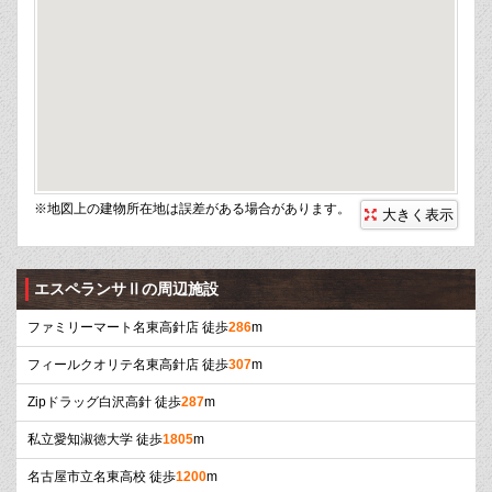
※地図上の建物所在地は誤差がある場合があります。
大きく表示
エスペランサⅡの周辺施設
ファミリーマート名東高針店 徒歩
286
m
フィールクオリテ名東高針店 徒歩
307
m
Zipドラッグ白沢高針 徒歩
287
m
私立愛知淑徳大学 徒歩
1805
m
名古屋市立名東高校 徒歩
1200
m