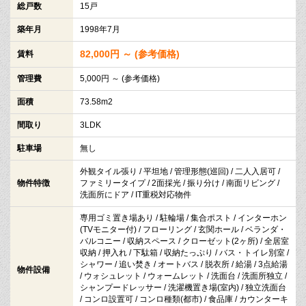
総戸数
15戸
築年月
1998年7月
82,000円 ～ (参考価格)
賃料
管理費
5,000円 ～ (参考価格)
面積
73.58m2
間取り
3LDK
駐車場
無し
外観タイル張り / 平坦地 / 管理形態(巡回) / 二人入居可 /
物件特徴
ファミリータイプ / 2面採光 / 振り分け / 南面リビング /
洗面所にドア / IT重税対応物件
専用ゴミ置き場あり / 駐輪場 / 集合ポスト / インターホン
(TVモニター付) / フローリング / 玄関ホール / ベランダ・
バルコニー / 収納スペース / クローゼット(2ヶ所) / 全居室
収納 / 押入れ / 下駄箱 / 収納たっぷり / バス・トイレ別室 /
シャワー / 追い焚き / オートバス / 脱衣所 / 給湯 / 3点給湯
物件設備
/ ウォシュレット / ウォームレット / 洗面台 / 洗面所独立 /
シャンプードレッサー / 洗濯機置き場(室内) / 独立洗面台
/ コンロ設置可 / コンロ種類(都市) / 食品庫 / カウンターキ