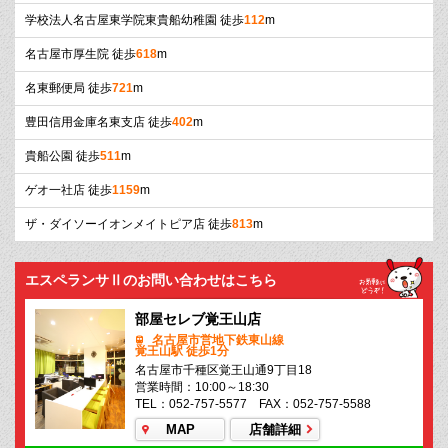
学校法人名古屋東学院東貴船幼稚園 徒歩
112
m
名古屋市厚生院 徒歩
618
m
名東郵便局 徒歩
721
m
豊田信用金庫名東支店 徒歩
402
m
貴船公園 徒歩
511
m
ゲオ一社店 徒歩
1159
m
ザ・ダイソーイオンメイトピア店 徒歩
813
m
エスペランサⅡのお問い合わせはこちら
部屋セレブ覚王山店
名古屋市営地下鉄東山線
覚王山駅 徒歩1分
名古屋市千種区覚王山通9丁目18
営業時間：10:00～18:30
TEL：052-757-5577 FAX：052-757-5588
MAP
店舗詳細