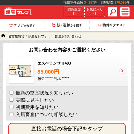
掲載物件総数
34,957
件 部屋総数
270,098
件
閲覧履歴
お気に入り
0
0
名古屋賃貸「部屋セレブ」
部屋お問い合わせ
お問い合わせ内容をご選択ください
エスペランサⅡ403
85,000円
敷金
*****
礼金
*****
最新の空室状況を知りたい
実際に見学したい
初期費用を知りたい
入居審査について相談したい
直接お電話の場合下記をタップ