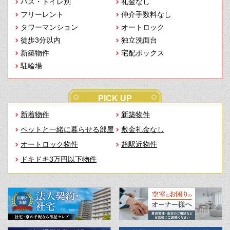
バス・トイレ別
礼金なし
フリーレント
仲介手数料なし
タワーマンション
オートロック
徒歩3分以内
独立洗面台
新築物件
宅配ボックス
駐輪場
PICK UP
新着物件
新築物件
ペットと一緒に暮らせる部屋
敷金礼金なし
オートロック物件
超駅近物件
ドキドキ3万円以下物件