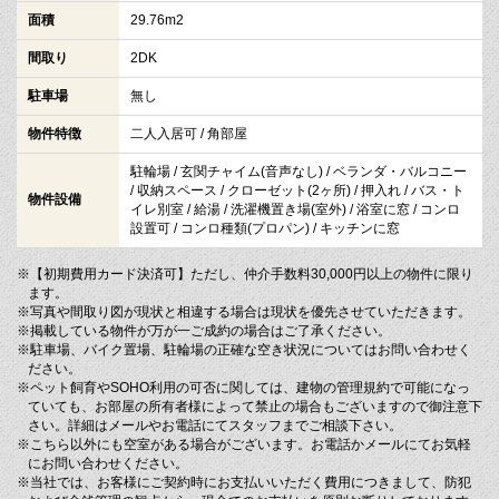
面積
29.76m2
間取り
2DK
駐車場
無し
物件特徴
二人入居可 / 角部屋
駐輪場 / 玄関チャイム(音声なし) / ベランダ・バルコニー
/ 収納スペース / クローゼット(2ヶ所) / 押入れ / バス・ト
物件設備
イレ別室 / 給湯 / 洗濯機置き場(室外) / 浴室に窓 / コンロ
設置可 / コンロ種類(プロパン) / キッチンに窓
※【初期費用カード決済可】ただし、仲介手数料30,000円以上の物件に限り
ます。
※写真や間取り図が現状と相違する場合は現状を優先させていただきます。
※掲載している物件が万が一ご成約の場合はご了承ください。
※駐車場、バイク置場、駐輪場の正確な空き状況についてはお問い合わせく
ださい。
※ペット飼育やSOHO利用の可否に関しては、建物の管理規約で可能になっ
ていても、お部屋の所有者様によって禁止の場合もございますので御注意下
さい。詳細はメールやお電話にてスタッフまでご相談下さい。
※こちら以外にも空室がある場合がございます。お電話かメールにてお気軽
にお問い合わせください。
※当社では、お客様にご契約時にお支払いいただく費用につきまして、防犯