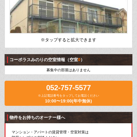
※タップすると拡大できます
コーポラスみのりの空室情報
（空室
0
）
募集中の部屋はありません
052-757-5577
※上記電話番号をタップしてお電話ください
10:00〜19:00(年中無休)
物件をお持ちのオーナー様へ
マンション・アパートの賃貸管理・空室対策は