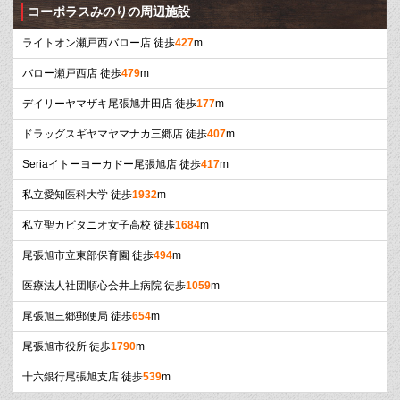
コーポラスみのりの周辺施設
ライトオン瀬戸西バロー店 徒歩
427
m
バロー瀬戸西店 徒歩
479
m
デイリーヤマザキ尾張旭井田店 徒歩
177
m
ドラッグスギヤマヤマナカ三郷店 徒歩
407
m
Seriaイトーヨーカドー尾張旭店 徒歩
417
m
私立愛知医科大学 徒歩
1932
m
私立聖カピタニオ女子高校 徒歩
1684
m
尾張旭市立東部保育園 徒歩
494
m
医療法人社団順心会井上病院 徒歩
1059
m
尾張旭三郷郵便局 徒歩
654
m
尾張旭市役所 徒歩
1790
m
十六銀行尾張旭支店 徒歩
539
m