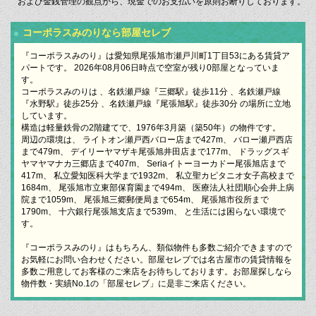
および金銭管理の観点から、現金でのお支払いを原則お断りしております。
コーポラスみのりなら部屋セレブ
『コーポラスみのり』は愛知県尾張旭市瀬戸川町1丁目53にある賃貸ア
パートです。 2026年08月06日時点で空室が残り0部屋となっていま
す。
コーポラスみのりは 、名鉄瀬戸線『三郷駅』徒歩11分 、名鉄瀬戸線
『水野駅』徒歩25分 、名鉄瀬戸線『尾張旭駅』徒歩30分 の場所に立地
しています。
構造は軽量鉄骨の2階建てで、1976年3月築（築50年）の物件です。
周辺の環境は、 ライトオン瀬戸西バロー店まで427m、 バロー瀬戸西店
まで479m、 デイリーヤマザキ尾張旭井田店まで177m、 ドラッグスギ
ヤマヤマナカ三郷店まで407m、 Seriaイトーヨーカドー尾張旭店まで
417m、 私立愛知医科大学まで1932m、 私立聖カピタニオ女子高校まで
1684m、 尾張旭市立東部保育園まで494m、 医療法人社団順心会井上病
院まで1059m、 尾張旭三郷郵便局まで654m、 尾張旭市役所まで
1790m、 十六銀行尾張旭支店まで539m、 と生活には困らない環境で
す。
『コーポラスみのり』はもちろん、類似物件も多数ご紹介できますので
お気軽にお問い合わせください。部屋セレブでは名古屋市の賃貸情報を
多数ご用意してお客様のご来店をお待ちしております。お部屋探しなら
物件数・実績No.1の「部屋セレブ」に是非ご来店ください。