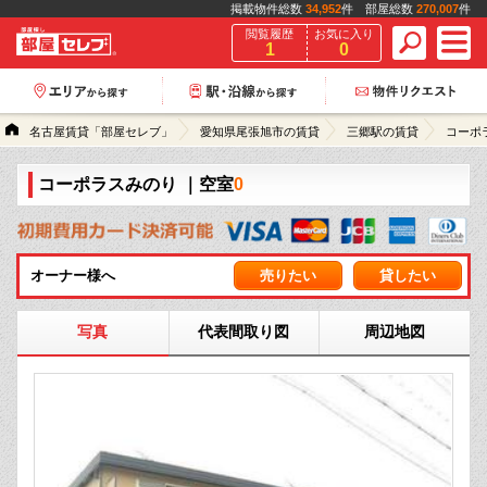
掲載物件総数
34,952
件 部屋総数
270,007
件
閲覧履歴
お気に入り
1
0
名古屋賃貸「部屋セレブ」
愛知県尾張旭市の賃貸
三郷駅の賃貸
コーポ
コーポラスみのり
｜空室
0
オーナー様へ
売りたい
貸したい
写真
代表間取り図
周辺地図