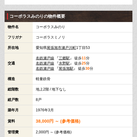
コーポラスみのりの物件概要
物件名
コーポラスみのり
フリガナ
コーポラスミノリ
所在地
愛知県
尾張旭市
瀬戸川町
1丁目53
名鉄瀬戸線
『
三郷駅
』 徒歩
11
分
交通
名鉄瀬戸線
『
水野駅
』 徒歩
25
分
名鉄瀬戸線
『
尾張旭駅
』 徒歩
30
分
構造
軽量鉄骨
総階数
地上2階 / 地下なし
総戸数
8戸
築年月
1976年3月
38,000円 ～ (参考価格)
賃料
管理費
2,000円 ～ (参考価格)