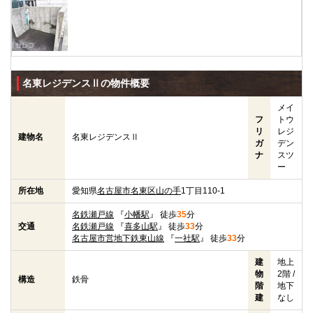
名東レジデンスⅡの物件概要
メイ
フ
トウ
リ
レジ
建物名
名東レジデンスⅡ
ガ
デン
ナ
スツ
ー
所在地
愛知県
名古屋市名東区
山の手
1丁目110-1
名鉄瀬戸線
『
小幡駅
』 徒歩
35
分
交通
名鉄瀬戸線
『
喜多山駅
』 徒歩
33
分
名古屋市営地下鉄東山線
『
一社駅
』 徒歩
33
分
建
地上
物
2階 /
構造
鉄骨
階
地下
建
なし