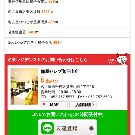
瀬戸信用金庫猪子石支店
239
m
名古屋市名東区役所
2235
m
名古屋つつじが丘郵便局
488
m
名東警察署
1601
m
Sugakiyaアスティ猪子石店
484
m
名東レジデンスⅡのお問い合わせはこちら
部屋セレブ覚王山店
駅 徒歩1分
名古屋市千種区覚王山通9丁目18
営業時間：10:00～18:30
TEL：052-757-5577 FAX：052-757-5588
MAP
店舗詳細
LINEでお問い合わせ(24時間受付中)