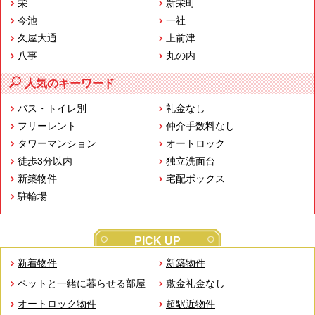
栄
新栄町
今池
一社
久屋大通
上前津
八事
丸の内
人気のキーワード
バス・トイレ別
礼金なし
フリーレント
仲介手数料なし
タワーマンション
オートロック
徒歩3分以内
独立洗面台
新築物件
宅配ボックス
駐輪場
PICK UP
新着物件
新築物件
ペットと一緒に暮らせる部屋
敷金礼金なし
オートロック物件
超駅近物件