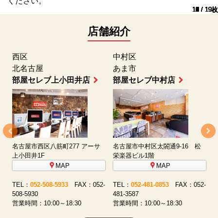
ください。
10 / 19枚
11 / 19枚
12 / 19枚
13 / 19枚
14 / 19枚
15 / 19枚
16 / 19枚
17 / 19枚
18 / 19枚
19 / 19枚
1 / 19枚
2 / 19枚
3 / 19枚
4 / 19枚
5 / 19枚
6 / 19枚
7 / 19枚
8 / 19枚
9 / 19枚
店舗紹介
名駅通勤エリア
名駅通勤エリア
部屋セレブ名古屋駅前店
部屋セレブ名古屋店
名古屋市中村区椿町8-15
MAP
名古屋市中村区名駅2丁目35号22
16 松
番 メビウス名古屋ビル1階
TEL：
052-459-5959
FAX：05
MAP
459-5955
営業時間：10:00～18:30
TEL：
052-551-8530
FAX：052-
X：052-
551-3585
営業時間：10:00～18:30