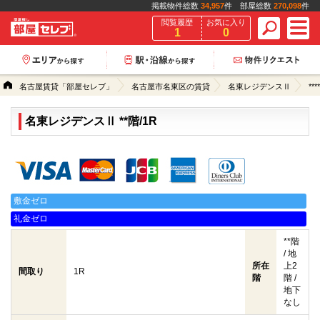
掲載物件総数
34,957
件 部屋総数
270,098
件
閲覧履歴
お気に入り
1
0
名古屋賃貸「部屋セレブ」
名古屋市名東区の賃貸
名東レジデンスⅡ
****
名東レジデンスⅡ **階/1R
クレジットカード決済可能
敷金ゼロ
礼金ゼロ
**階
/ 地
所在
上2
間取り
1R
階
階 /
地下
なし