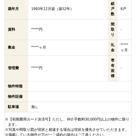
総
築年月
1993年12月築（築32年）
戸
8戸
数
間
賃料
*****円
取
-
り
礼
*****
敷金
*****ヶ月
金
ヶ月
専
有
管理費
*****円
-
面
積
物件特徴
物件設備
駐車場
無し
※【初期費用カード決済可】ただし、仲介手数料30,000円以上の物件に限り
ます。
※写真や間取り図が現状と相違する場合は現状を優先させていただきます。
※掲載している物件が万が一ご成約の場合はご了承ください。