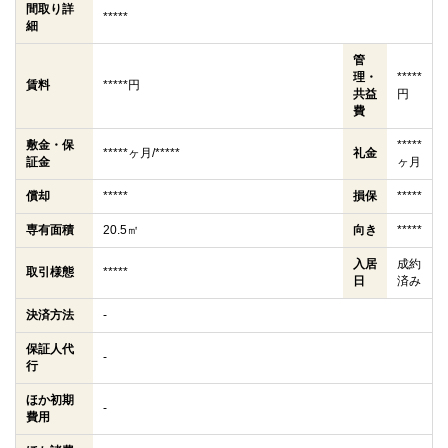
間取り詳
*****
細
管
理・
*****
賃料
*****円
共益
円
費
敷金・保
*****
*****ヶ月/*****
礼金
証金
ヶ月
償却
*****
損保
*****
専有面積
20.5㎡
向き
*****
入居
成約
取引様態
*****
日
済み
決済方法
-
保証人代
-
行
ほか初期
-
費用