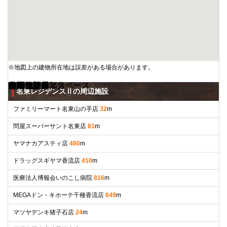
※地図上の建物所在地は誤差がある場合があります。
リビング
キッチン
浴室
トイレ
その他部屋・スペース
洗面所
収納
玄関
バルコニー
その他設備
セキュリティ
その他
リビング
その他部屋・スペース
その他部屋・スペース
その他設備
外観
エントランス
その他共有部分
名東レジデンスⅡの周辺施設
ファミリーマート名東山の手店
32
m
問屋スーパーサント名東店
81
m
ヤマナカアスティ店
480
m
ドラッグスギヤマ香流店
410
m
医療法人博報会いのこし病院
816
m
MEGAドン・キホーテ千種香流店
649
m
マツヤデンキ猪子石店
24
m