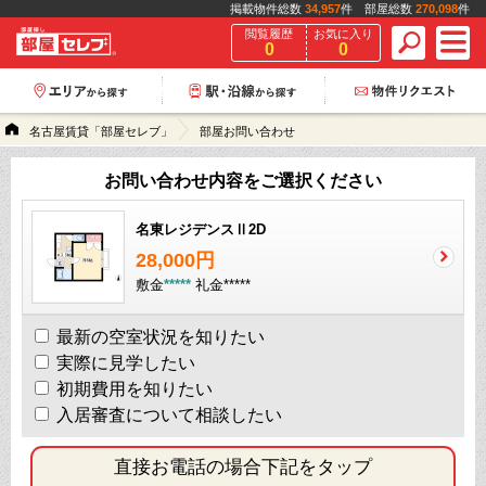
掲載物件総数
34,957
件 部屋総数
270,098
件
閲覧履歴
お気に入り
0
0
名古屋賃貸「部屋セレブ」
部屋お問い合わせ
お問い合わせ内容をご選択ください
名東レジデンスⅡ2D
28,000円
敷金
*****
礼金
*****
最新の空室状況を知りたい
実際に見学したい
初期費用を知りたい
入居審査について相談したい
直接お電話の場合下記をタップ