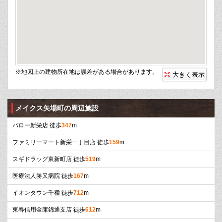
※地図上の建物所在地は誤差がある場合があります。
大きく表示
メイクス矢場町の周辺施設
バロー新栄店 徒歩
347
m
ファミリーマート新栄一丁目店 徒歩
159
m
スギドラッグ東新町店 徒歩
519
m
医療法人勝又病院 徒歩
167
m
イオンタウン千種 徒歩
712
m
東春信用金庫錦通支店 徒歩
612
m