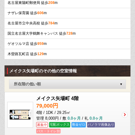
名古屋東陽町郵便局 徒歩
208
m
ナザレ保育園 徒歩
606
m
名古屋市立中央高校 徒歩
784
m
国立名古屋大学鶴舞キャンパス 徒歩
728
m
ゲオツルマ店 徒歩
959
m
木曽路瓦町店 徒歩
129
m
メイクス矢場町のその他の空室情報
メイクス矢場町 4階
79,000円
4階 / 1DK / 29.25㎡
管理 8,000円 / 敷
0.0ヶ月
/ 礼
0.0ヶ月
宅配ボックス
敷金ゼロ
パノラマ画像あり
募集中
バス・トイレ別