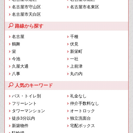
名古屋市守山区
名古屋市名東区
名古屋市天白区
路線から探す
名古屋
千種
鶴舞
伏見
栄
新栄町
今池
一社
久屋大通
上前津
八事
丸の内
人気のキーワード
バス・トイレ別
礼金なし
フリーレント
仲介手数料なし
タワーマンション
オートロック
徒歩3分以内
独立洗面台
新築物件
宅配ボックス
駐輪場