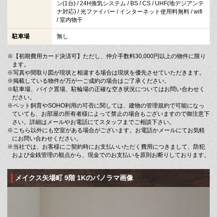
ン(1台) / 24H換気システム / BS / CS / UHF(地デジアンテ
ナ対応) / 光ファイバー / インターネット使用料無料 / wifi
/ 室内物干
駐車場
無し
※【初期費用カード決済可】ただし、仲介手数料30,000円以上の物件に限り
ます。
※写真や間取り図が現状と相違する場合は現状を優先させていただきます。
※掲載している物件が万が一ご成約の場合はご了承ください。
※駐車場、バイク置場、駐輪場の正確な空き状況についてはお問い合わせく
ださい。
※ペット飼育やSOHO利用の可否に関しては、建物の管理規約で可能になっ
ていても、お部屋の所有者様によって禁止の場合もございますので御注意下
さい。詳細はメールやお電話にてスタッフまでご相談下さい。
※こちら以外にも空室がある場合がございます。お電話かメールにてお気軽
にお問い合わせください。
※当社では、お客様にご契約時にお支払いいただく費用につきまして、防犯
および金銭管理の観点から、現金でのお支払いを原則お断りしております。
メイクス矢場町 9階 1Kのパノラマ画像