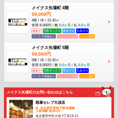
メイクス矢場町 4階
59,000円
4階 / 1K / 22.42㎡
管理 8,000円 / 敷
0.0ヶ月
/ 礼
0.0ヶ月
宅配ボックス
敷金ゼロ
礼金ゼロ
募集中
パノラマ画像あり
バス・トイレ別
ペット相談
メイクス矢場町 5階
59,500円
5階 / 1K / 22.42㎡
管理 8,000円 / 敷
0.0ヶ月
/ 礼
0.0ヶ月
宅配ボックス
敷金ゼロ
礼金ゼロ
募集中
パノラマ画像あり
バス・トイレ別
ペット相談
メイクス矢場町のお問い合わせはこちら
部屋セレブ大須店
名古屋市営地下鉄名城線
上前津駅 徒歩5分
名古屋市中区大須 3丁目19-13