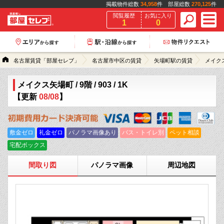
掲載物件総数
34,958
件 部屋総数
270,125
件
閲覧履歴
お気に入り
1
0
名古屋賃貸「部屋セレブ」
名古屋市中区の賃貸
矢場町駅の賃貸
メイク
メイクス矢場町 / 9階 / 903 / 1K
【更新
08/08
】
敷金ゼロ
礼金ゼロ
パノラマ画像あり
バス・トイレ別
ペット相談
宅配ボックス
間取り図
パノラマ画像
周辺地図