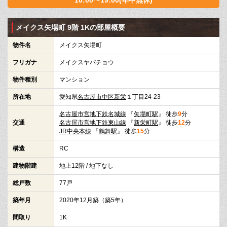
メイクス矢場町 9階 1Kの部屋概要
物件名
メイクス矢場町
フリガナ
メイクスヤバチョウ
物件種別
マンション
所在地
愛知県
名古屋市中区
新栄
１丁目24-23
名古屋市営地下鉄名城線
『
矢場町駅
』 徒歩
9
分
交通
名古屋市営地下鉄東山線
『
新栄町駅
』 徒歩
12
分
JR中央本線
『
鶴舞駅
』 徒歩
15
分
構造
RC
建物階建
地上12階 / 地下なし
総戸数
77戸
築年月
2020年12月築（築5年）
間取り
1K