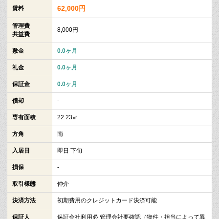
62,000円
賃料
管理費
8,000円
共益費
敷金
0.0ヶ月
礼金
0.0ヶ月
保証金
0.0ヶ月
償却
-
専有面積
22.23㎡
方角
南
入居日
即日 下旬
損保
-
取引様態
仲介
決済方法
初期費用のクレジットカード決済可能
保証人
保証会社利用必 管理会社要確認（物件・担当によって異