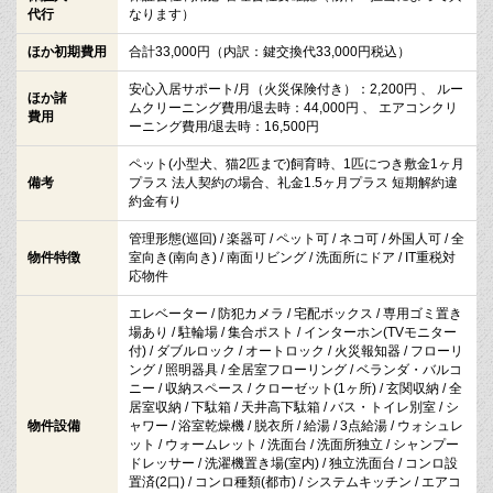
代行
なります）
ほか初期費用
合計33,000円（内訳：鍵交換代33,000円税込）
安心入居サポート/月（火災保険付き）：2,200円 、 ルー
ほか諸
ムクリーニング費用/退去時：44,000円 、 エアコンクリ
費用
ーニング費用/退去時：16,500円
ペット(小型犬、猫2匹まで)飼育時、1匹につき敷金1ヶ月
備考
プラス 法人契約の場合、礼金1.5ヶ月プラス 短期解約違
約金有り
管理形態(巡回) / 楽器可 / ペット可 / ネコ可 / 外国人可 / 全
物件特徴
室向き(南向き) / 南面リビング / 洗面所にドア / IT重税対
応物件
エレベーター / 防犯カメラ / 宅配ボックス / 専用ゴミ置き
場あり / 駐輪場 / 集合ポスト / インターホン(TVモニター
付) / ダブルロック / オートロック / 火災報知器 / フローリ
ング / 照明器具 / 全居室フローリング / ベランダ・バルコ
ニー / 収納スペース / クローゼット(1ヶ所) / 玄関収納 / 全
居室収納 / 下駄箱 / 天井高下駄箱 / バス・トイレ別室 / シ
物件設備
ャワー / 浴室乾燥機 / 脱衣所 / 給湯 / 3点給湯 / ウォシュレ
ット / ウォームレット / 洗面台 / 洗面所独立 / シャンプー
ドレッサー / 洗濯機置き場(室内) / 独立洗面台 / コンロ設
置済(2口) / コンロ種類(都市) / システムキッチン / エアコ