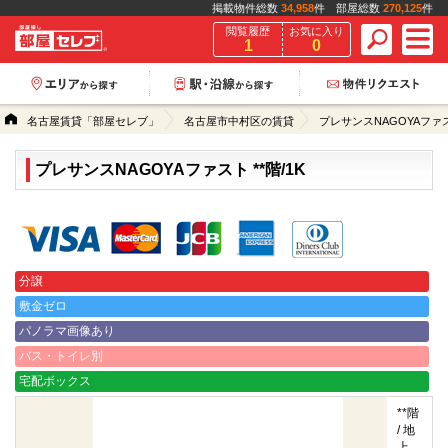
掲載物件総数
34,958
件 部屋総数
270,125
件
閲覧履歴
お気に入り
1
0
名古屋賃貸「部屋セレブ」
名古屋市中村区の賃貸
プレサンスNAGOYAファ
プレサンスNAGOYAファスト **階/1K
クレジットカード決済可能
分譲
敷金ゼロ
パノラマ画像あり
バス・トイレ別
宅配ボックス
**階
/ 地
上