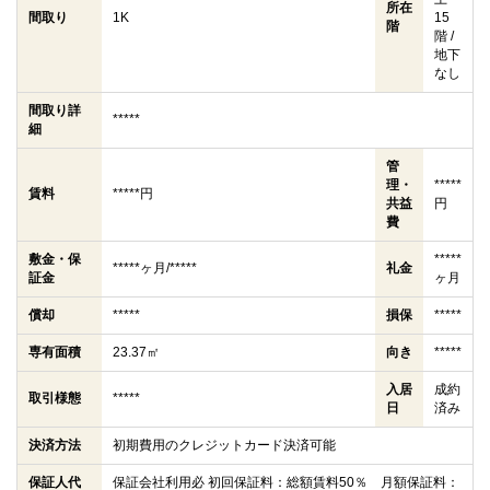
所在
間取り
1K
15
階
階 /
地下
なし
間取り詳
*****
細
管
理・
*****
賃料
*****円
共益
円
費
敷金・保
*****
*****ヶ月/*****
礼金
証金
ヶ月
償却
*****
損保
*****
専有面積
23.37㎡
向き
*****
入居
成約
取引様態
*****
日
済み
決済方法
初期費用のクレジットカード決済可能
保証人代
保証会社利用必 初回保証料：総額賃料50％ 月額保証料：