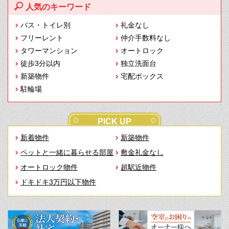
人気のキーワード
バス・トイレ別
礼金なし
フリーレント
仲介手数料なし
タワーマンション
オートロック
徒歩3分以内
独立洗面台
新築物件
宅配ボックス
駐輪場
PICK UP
新着物件
新築物件
ペットと一緒に暮らせる部屋
敷金礼金なし
オートロック物件
超駅近物件
ドキドキ3万円以下物件