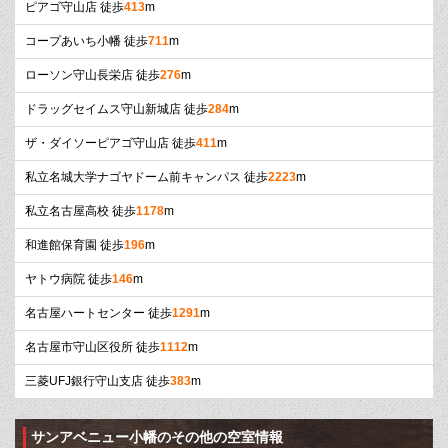
ピアゴ守山店 徒歩
413
m
コープあいち小幡 徒歩
711
m
ローソン守山長栄店 徒歩
276
m
ドラッグセイムス守山新城店 徒歩
284
m
ザ・ダイソーピアゴ守山店 徒歩
411
m
私立名城大学ナゴヤドーム前キャンパス 徒歩
2223
m
私立名古屋高校 徒歩
1178
m
和進館保育園 徒歩
196
m
ヤトウ病院 徒歩
146
m
名古屋ハートセンター 徒歩
1291
m
名古屋市守山区役所 徒歩
1112
m
三菱UFJ銀行守山支店 徒歩
383
m
サンアベニュー小幡のその他の空室情報