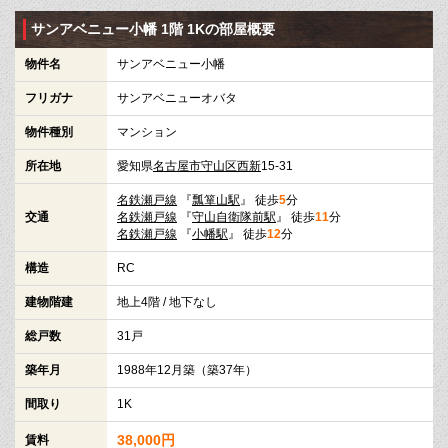
サンアベニュー小幡 1階 1Kの部屋概要
物件名
サンアベニュー小幡
フリガナ
サンアベニューオバタ
物件種別
マンション
所在地
愛知県
名古屋市守山区
西新
15-31
名鉄瀬戸線
『
瓢箪山駅
』 徒歩
5
分
交通
名鉄瀬戸線
『
守山自衛隊前駅
』 徒歩
11
分
名鉄瀬戸線
『
小幡駅
』 徒歩
12
分
構造
RC
建物階建
地上4階 / 地下なし
総戸数
31戸
築年月
1988年12月築（築37年）
間取り
1K
38,000円
賃料