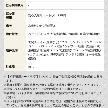
ほか初期費用
-
ほか諸
安心入居サポート/月：990円
費用
備考
水道料2,640円(税込)
物件特徴
ペット(不可) / 生活保護者対応 / 角部屋 / IT重税対応物件
玄関チャイム(音声なし) / フローリング / ベランダ・バル
コニー / バス・トイレ同室 / シャワー / 給湯 / 洗面台 / 洗
物件設備
濯機置き場(室外) / コンロ設置済(1口) / コンロ種類(電気)
/ エアコン(1台) / UHF(地デジアンテナ対応) / オール電化
(部屋)
駐車場
無し
※【初期費用カード決済可】ただし、仲介手数料30,000円以上の物件に限り
ます。
※写真や間取り図が現状と相違する場合は現状を優先させていただきます。
※掲載している物件が万が一ご成約の場合はご了承ください。
※駐車場、バイク置場、駐輪場の正確な空き状況についてはお問い合わせく
ださい。
※ペット飼育やSOHO利用の可否に関しては、建物の管理規約で可能になっ
ていても、お部屋の所有者様によって禁止の場合もございますので御注意下