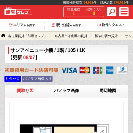
掲載物件総数
34,952
件 部屋総数
270,019
件
閲覧履歴
お気に入り
1
0
名古屋賃貸「部屋セレブ」
名古屋市守山区の賃貸
瓢箪山駅の賃貸
サン
サンアベニュー小幡 / 1階 / 105 / 1K
【更新
08/07
】
礼金ゼロ
パノラマ画像あり
間取り図
パノラマ画像
周辺地図