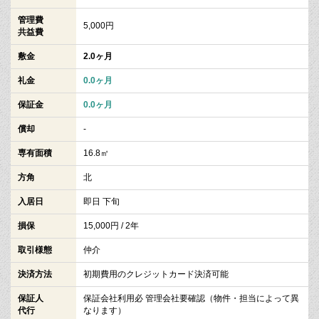
管理費
5,000円
共益費
敷金
2.0ヶ月
礼金
0.0ヶ月
保証金
0.0ヶ月
償却
-
専有面積
16.8㎡
方角
北
入居日
即日 下旬
損保
15,000円 / 2年
取引様態
仲介
決済方法
初期費用のクレジットカード決済可能
保証人
保証会社利用必 管理会社要確認（物件・担当によって異
代行
なります）