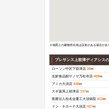
※地図上の建物所在地は誤差がある場合があ
プレサンス上前津ディアシス
ローソン中区下前津店
38
m
生鮮食品館サノヤ万松寺店
409
m
アミカ大須店
438
m
スギ薬局上前津店
137
m
医療法人桂名会重工大須病院
913
m
ドン・キホーテ大須店
427
m