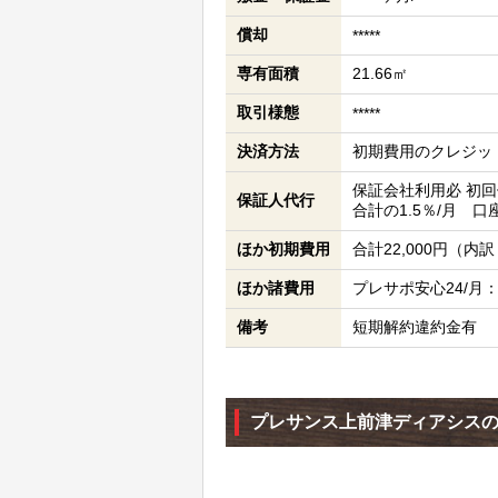
償却
*****
専有面積
21.66㎡
取引様態
*****
決済方法
初期費用のクレジッ
保証会社利用必 初回保
保証人代行
合計の1.5％/月 口
ほか初期費用
合計22,000円（内
ほか諸費用
プレサポ安心24/月：
備考
短期解約違約金有
プレサンス上前津ディアシス