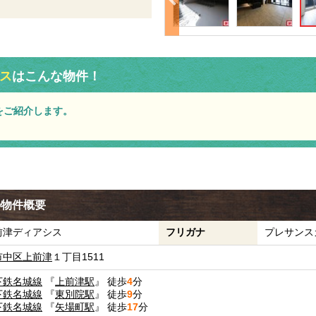
ス
はこんな物件！
をご紹介します。
の物件概要
前津ディアシス
フリガナ
プレサンス
市中区
上前津
１丁目1511
下鉄名城線
『
上前津駅
』 徒歩
4
分
下鉄名城線
『
東別院駅
』 徒歩
9
分
下鉄名城線
『
矢場町駅
』 徒歩
17
分