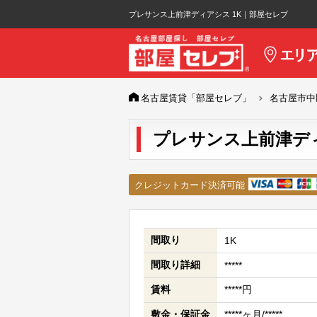
プレサンス上前津ディアシス 1K｜部屋セレブ
名古屋賃貸「部屋セレブ」
名古屋市中
プレサンス上前津ディア
クレジットカード決済可能
間取り
1K
間取り詳細
*****
賃料
*****円
敷金・保証金
*****ヶ月/*****