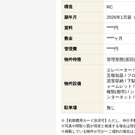
構造
RC
築年月
2026年1月築
賃料
*****円
敷金
*****ヶ月
管理費
*****円
物件特徴
管理形態(巡回)
エレベーター /
災報知器 / フ
居室収納 / 下駄
物件設備
ォームレット /
種類(都市) / 
ンターネット /
駐車場
無し
※【初期費用カード決済可】ただし、仲介手数
※写真や間取り図が現状と相違する場合は現
※掲載している物件が万が一ご成約の場合は