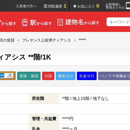
お部屋探し
1
0
入居者の方へ
閲覧履歴
お気に入り
専用ダイヤル
区の賃貸
プレサンス上前津ディアシス
*****
シス **階/1K
新築・築浅
分譲
敷金ゼロ
礼金ゼロ
パノラマ画像あ
所在階
**階 / 地上15階 / 地下なし
管理・共益費
*****円
礼金
*****ヶ月