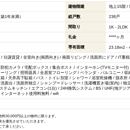
建物階建
地上15階 
（築1年未満）
総戸数
238戸
間取り
1K - 2LDK
礼金
*****ヶ月
専有面積
23.18m2 -
 / 分譲賃貸 / 全室向き(南西向き) / 南面リビング / 洗面所にドア / IT
 防犯カメラ / 宅配ボックス / 集合ポスト / インターホン(TVモニター付) 
ローリング / 照明器具 / 全居室フローリング / ベランダ・バルコニー / 収納
箱 / 天井高下駄箱 / バス・トイレ別室 / シャワー / 浴室乾燥機 / 脱衣所 / 
 洗面台 / 洗面所独立 / シャンプードレッサー / 洗濯機置き場(室内) / 独立
システムキッチン / エアコン(1台) / 24H換気システム / BS / UHF(地デジ
 インターネット使用料無料 / wifi
料30,000円以上の物件に限ります。
状を優先させていただきます。
ご了承ください。