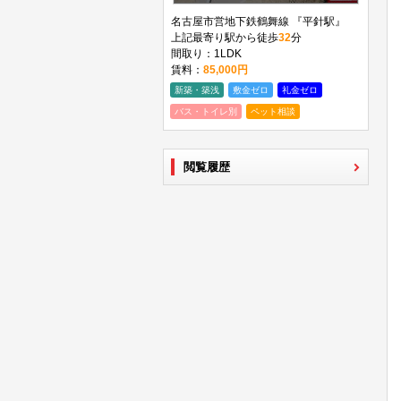
名古屋市営地下鉄鶴舞線 『平針駅』
上記最寄り駅から徒歩
32
分
間取り：1LDK
賃料：
85,000円
新築・築浅
敷金ゼロ
礼金ゼロ
バス・トイレ別
ペット相談
閲覧履歴