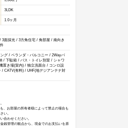
3LDK
1.0ヶ月
 3面採光 / 3方角住宅 / 角部屋 / 南向き
物件
ング / ベランダ・バルコニー / 2Wayバ
納 / 下駄箱 / バス・トイレ別室 / シャワ
洗濯機置き場(室内) / 独立洗面台 / コンロ設
 / CATV(有料) / UHF(地デジアンテナ対
。
い。
ても、お部屋の所有者様によって禁止の場合も
下さい。
問い合わせください。
び金銭管理の観点から、現金でのお支払いを原