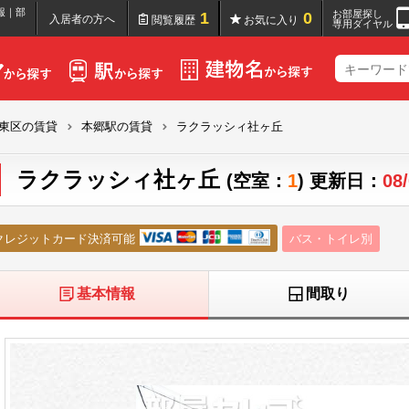
報｜部
お部屋探し
1
0
入居者の方へ
閲覧履歴
お気に入り
専用ダイヤル
東区の賃貸
本郷駅の賃貸
ラクラッシィ社ヶ丘
ラクラッシィ社ヶ丘
(空室：
1
) 更新日：
08
クレジットカード決済可能
バス・トイレ別
基本情報
間取り