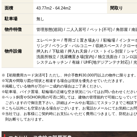
面積
間取り
43.77m2 - 64.24m2
駐車場
無し
物件特徴
管理形態(巡回) / 二人入居可 / ペット(不可) / 角部屋 /
エレベーター / 専用ゴミ置き場あり / 駐輪場 / インターホ
リング / ベランダ・バルコニー / 収納スペース / クローゼッ
物件設備
押入れ / 下駄箱 / 押入れ天袋 / バス・トイレ別室 / シャワー 
洗面所独立 / 洗濯機置き場(室内) / 独立洗面台 / コンロ設置済
システムキッチン / 有線 / UHF(地デジアンテナ対応) /
※【初期費用カード決済可】ただし、仲介手数料30,000円以上の物件に限ります
※写真や間取り図が現状と相違する場合は現状を優先させていただきます。
※掲載している物件が万が一ご成約の場合はご了承ください。
※駐車場、バイク置場、駐輪場の正確な空き状況についてはお問い合わせくださ
※ペット飼育やSOHO利用の可否に関しては、建物の管理規約で可能になってい
ございますので御注意下さい。詳細はメールやお電話にてスタッフまでご相談
※こちら以外にも空室がある場合がございます。お電話かメールにてお気軽にお
※当社では、お客様にご契約時にお支払いいただく費用につきまして、防犯およ
則お断りしております。