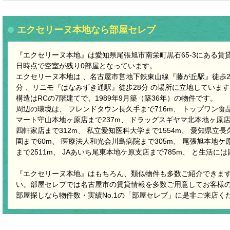
エクセリーヌ本地なら部屋セレブ
『エクセリーヌ本地』は愛知県尾張旭市南栄町黒石65-3にある賃貸マ
日時点で空室が残り0部屋となっています。
エクセリーヌ本地は 、名古屋市営地下鉄東山線『藤が丘駅』徒歩2
分 、リニモ『はなみずき通駅』徒歩28分 の場所に立地しています
構造はRCの7階建てで、1989年9月築（築36年）の物件です。
周辺の環境は、 フレンドタウン長久手まで716m、 トップワン食品
マート守山本地ヶ原店まで237m、 ドラッグスギヤマ北本地ヶ原店
四軒家店まで312m、 私立愛知医科大学まで1554m、 愛知県立長
園まで60m、 医療法人和光会川島病院まで305m、 尾張旭本地ケ
まで2511m、 JAあいち尾東本地ケ原支店まで785m、 と生活に
『エクセリーヌ本地』はもちろん、類似物件も多数ご紹介できま
い。部屋セレブでは名古屋市の賃貸情報を多数ご用意してお客様
部屋探しなら物件数・実績No.1の「部屋セレブ」に是非ご来店く