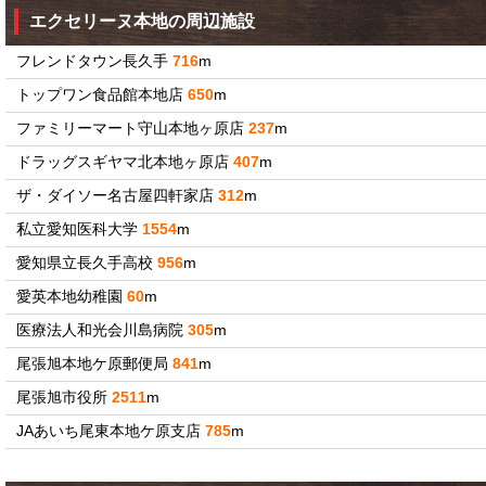
エクセリーヌ本地の周辺施設
フレンドタウン長久手
716
m
トップワン食品館本地店
650
m
ファミリーマート守山本地ヶ原店
237
m
ドラッグスギヤマ北本地ヶ原店
407
m
ザ・ダイソー名古屋四軒家店
312
m
私立愛知医科大学
1554
m
愛知県立長久手高校
956
m
愛英本地幼稚園
60
m
医療法人和光会川島病院
305
m
尾張旭本地ケ原郵便局
841
m
尾張旭市役所
2511
m
JAあいち尾東本地ケ原支店
785
m