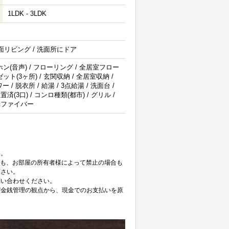
1LDK - 3LDK
 南面リビング / 洗面所にドア
ン(音声) / フローリング / 全居室フロー
ト(3ヶ所) / 玄関収納 / 全居室収納 /
/ 脱衣所 / 給湯 / 3点給湯 / 洗面台 /
(3口) / コンロ種類(都市) / グリル /
 光ファイバー
。
い。
ても、お部屋の所有者様によって禁止の場合も
下さい。
問い合わせください。
び金銭管理の観点から、現金でのお支払いを原