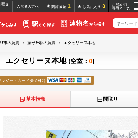
部屋セ
お部屋探し
1
0
入居者の方へ
閲覧履歴
お気に入り
専用ダイヤル
旭市の賃貸
藤が丘駅の賃貸
エクセリーヌ本地
エクセリーヌ本地
(空室：
0
)
クレジットカード決済可能
基本情報
間取り