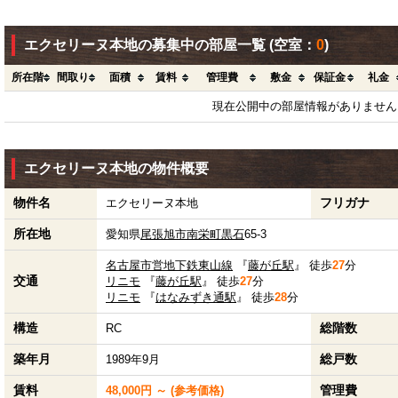
エクセリーヌ本地の募集中の部屋一覧
(空室：
0
)
所在階
間取り
面積
賃料
管理費
敷金
保証金
礼金
現在公開中の部屋情報がありません
エクセリーヌ本地の物件概要
物件名
フリガナ
エクセリーヌ本地
所在地
愛知県
尾張旭市
南栄町黒石
65-3
名古屋市営地下鉄東山線
『
藤が丘駅
』 徒歩
27
分
交通
リニモ
『
藤が丘駅
』 徒歩
27
分
リニモ
『
はなみずき通駅
』 徒歩
28
分
構造
総階数
RC
築年月
総戸数
1989年9月
賃料
管理費
48,000円 ～ (参考価格)