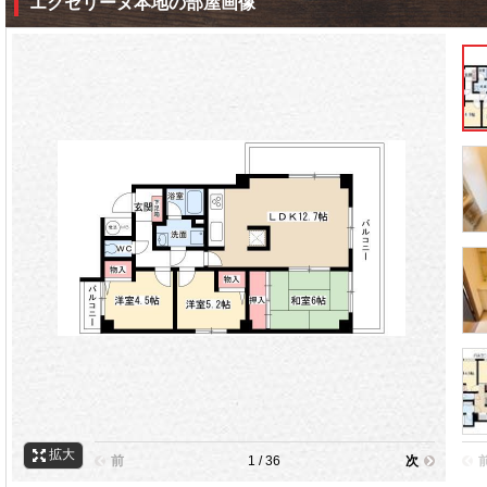
エクセリーヌ本地の部屋画像
拡大
前
1 / 36
次