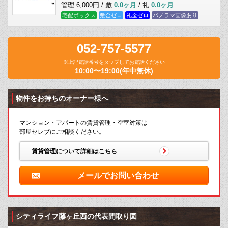
管理 6,000円 / 敷
0.0ヶ月
/ 礼
0.0ヶ月
宅配ボックス
敷金ゼロ
礼金ゼロ
パノラマ画像あり
052-757-5577
※上記電話番号をタップしてお電話ください
10:00〜19:00(年中無休)
物件をお持ちのオーナー様へ
マンション・アパートの賃貸管理・空室対策は
部屋セレブにご相談ください。
賃貸管理について詳細はこちら
メールでお問い合わせ
シティライフ藤ヶ丘西の代表間取り図