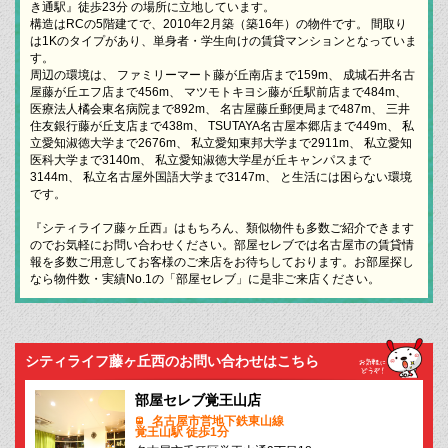
き通駅』徒歩23分 の場所に立地しています。
構造はRCの5階建てで、2010年2月築（築16年）の物件です。 間取り
は1Kのタイプがあり、単身者・学生向けの賃貸マンションとなっていま
す。
周辺の環境は、 ファミリーマート藤が丘南店まで159m、 成城石井名古
屋藤が丘エフ店まで456m、 マツモトキヨシ藤が丘駅前店まで484m、
医療法人橘会東名病院まで892m、 名古屋藤丘郵便局まで487m、 三井
住友銀行藤が丘支店まで438m、 TSUTAYA名古屋本郷店まで449m、 私
立愛知淑徳大学まで2676m、 私立愛知東邦大学まで2911m、 私立愛知
医科大学まで3140m、 私立愛知淑徳大学星が丘キャンパスまで
3144m、 私立名古屋外国語大学まで3147m、 と生活には困らない環境
です。
『シティライフ藤ヶ丘西』はもちろん、類似物件も多数ご紹介できます
のでお気軽にお問い合わせください。部屋セレブでは名古屋市の賃貸情
報を多数ご用意してお客様のご来店をお待ちしております。お部屋探し
なら物件数・実績No.1の「部屋セレブ」に是非ご来店ください。
シティライフ藤ヶ丘西のお問い合わせはこちら
部屋セレブ覚王山店
名古屋市営地下鉄東山線
覚王山駅 徒歩1分