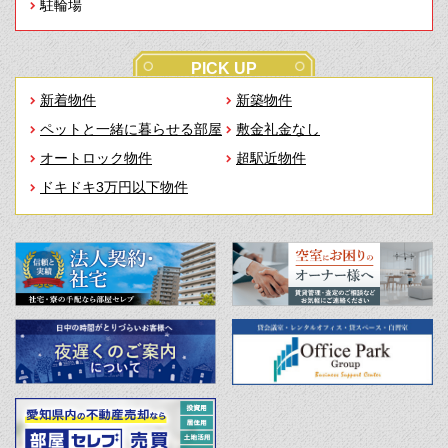
駐輪場
PICK UP
新着物件
新築物件
ペットと一緒に暮らせる部屋
敷金礼金なし
オートロック物件
超駅近物件
ドキドキ3万円以下物件