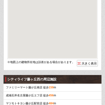
※地図上の建物所在地は誤差がある場合があります。
大きく表示
シティライフ藤ヶ丘西の周辺施設
ファミリーマート藤が丘南店 徒歩
159
m
成城石井名古屋藤が丘エフ店 徒歩
456
m
マツモトキヨシ藤が丘駅前店 徒歩
484
m