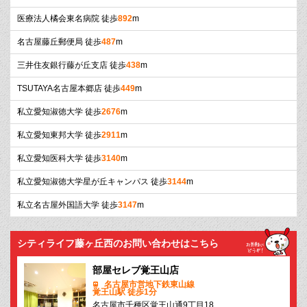
医療法人橘会東名病院 徒歩
892
m
名古屋藤丘郵便局 徒歩
487
m
三井住友銀行藤が丘支店 徒歩
438
m
TSUTAYA名古屋本郷店 徒歩
449
m
私立愛知淑徳大学 徒歩
2676
m
私立愛知東邦大学 徒歩
2911
m
私立愛知医科大学 徒歩
3140
m
私立愛知淑徳大学星が丘キャンパス 徒歩
3144
m
私立名古屋外国語大学 徒歩
3147
m
シティライフ藤ヶ丘西のお問い合わせはこちら
部屋セレブ覚王山店
名古屋市営地下鉄東山線
覚王山駅 徒歩1分
名古屋市千種区覚王山通9丁目18