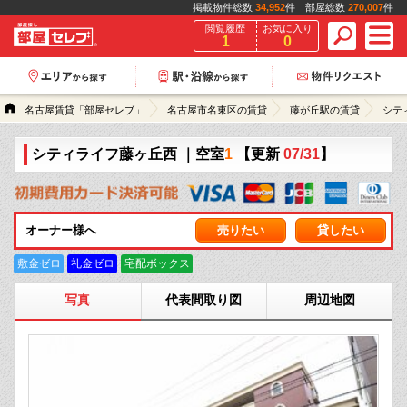
掲載物件総数
34,952
件 部屋総数
270,007
件
閲覧履歴
お気に入り
1
0
名古屋賃貸「部屋セレブ」
名古屋市名東区の賃貸
藤が丘駅の賃貸
シテ
シティライフ藤ヶ丘西
｜空室
1
【更新
07/31
】
オーナー様へ
売りたい
貸したい
敷金ゼロ
礼金ゼロ
宅配ボックス
写真
代表間取り図
周辺地図