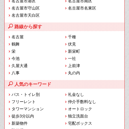
名古屋市港区
名古屋市南区
名古屋市守山区
名古屋市名東区
名古屋市天白区
路線から探す
名古屋
千種
鶴舞
伏見
栄
新栄町
今池
一社
久屋大通
上前津
八事
丸の内
人気のキーワード
バス・トイレ別
礼金なし
フリーレント
仲介手数料なし
タワーマンション
オートロック
徒歩3分以内
独立洗面台
新築物件
宅配ボックス