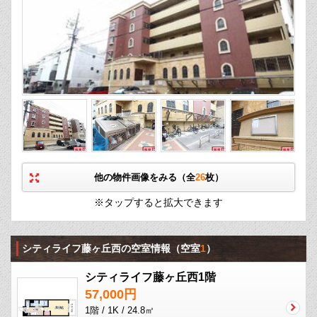
他の物件画像をみる（全
26
枚）
※タップすると拡大できます
シティライフ藤ヶ丘西の空室情報
（空室
1
）
シティライフ藤ヶ丘西1階
57,000円
1階 / 1K / 24.8㎡