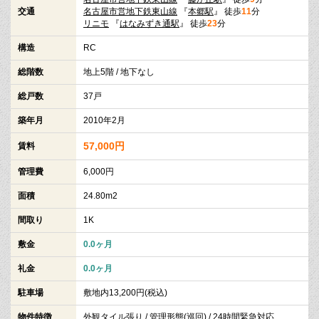
交通
名古屋市営地下鉄東山線
『
本郷駅
』 徒歩
11
分
リニモ
『
はなみずき通駅
』 徒歩
23
分
構造
RC
総階数
地上5階 / 地下なし
総戸数
37戸
築年月
2010年2月
57,000円
賃料
管理費
6,000円
面積
24.80m2
間取り
1K
敷金
0.0ヶ月
礼金
0.0ヶ月
駐車場
敷地内13,200円(税込)
物件特徴
外観タイル張り / 管理形態(巡回) / 24時間緊急対応