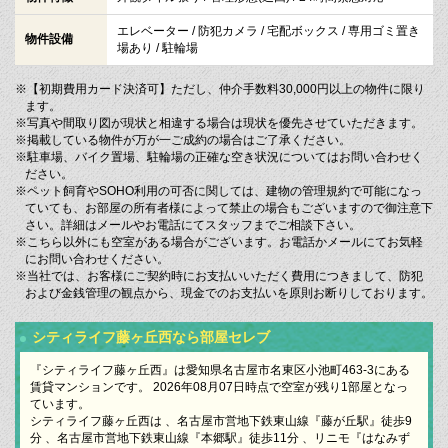
エレベーター / 防犯カメラ / 宅配ボックス / 専用ゴミ置き
物件設備
場あり / 駐輪場
※【初期費用カード決済可】ただし、仲介手数料30,000円以上の物件に限り
ます。
※写真や間取り図が現状と相違する場合は現状を優先させていただきます。
※掲載している物件が万が一ご成約の場合はご了承ください。
※駐車場、バイク置場、駐輪場の正確な空き状況についてはお問い合わせく
ださい。
※ペット飼育やSOHO利用の可否に関しては、建物の管理規約で可能になっ
ていても、お部屋の所有者様によって禁止の場合もございますので御注意下
さい。詳細はメールやお電話にてスタッフまでご相談下さい。
※こちら以外にも空室がある場合がございます。お電話かメールにてお気軽
にお問い合わせください。
※当社では、お客様にご契約時にお支払いいただく費用につきまして、防犯
および金銭管理の観点から、現金でのお支払いを原則お断りしております。
シティライフ藤ヶ丘西なら部屋セレブ
『シティライフ藤ヶ丘西』は愛知県名古屋市名東区小池町463-3にある
賃貸マンションです。 2026年08月07日時点で空室が残り1部屋となっ
ています。
シティライフ藤ヶ丘西は 、名古屋市営地下鉄東山線『藤が丘駅』徒歩9
分 、名古屋市営地下鉄東山線『本郷駅』徒歩11分 、リニモ『はなみず