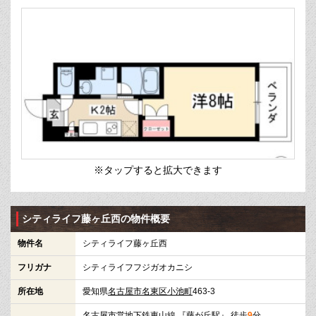
※タップすると拡大できます
シティライフ藤ヶ丘西の物件概要
物件名
シティライフ藤ヶ丘西
フリガナ
シティライフフジガオカニシ
所在地
愛知県
名古屋市名東区
小池町
463-3
名古屋市営地下鉄東山線
『
藤が丘駅
』 徒歩
9
分