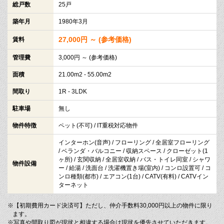
総戸数
25戸
築年月
1980年3月
27,000円 ～ (参考価格)
賃料
管理費
3,000円 ～ (参考価格)
面積
21.00m2 - 55.00m2
間取り
1R - 3LDK
駐車場
無し
物件特徴
ペット(不可) / IT重税対応物件
インターホン(音声) / フローリング / 全居室フローリング
/ ベランダ・バルコニー / 収納スペース / クローゼット(1
ヶ所) / 玄関収納 / 全居室収納 / バス・トイレ同室 / シャワ
物件設備
ー / 給湯 / 洗面台 / 洗濯機置き場(室内) / コンロ設置可 / コ
ンロ種類(都市) / エアコン(1台) / CATV(有料) / CATVイン
ターネット
※【初期費用カード決済可】ただし、仲介手数料30,000円以上の物件に限り
ます。
※写真や間取り図が現状と相違する場合は現状を優先させていただきます。