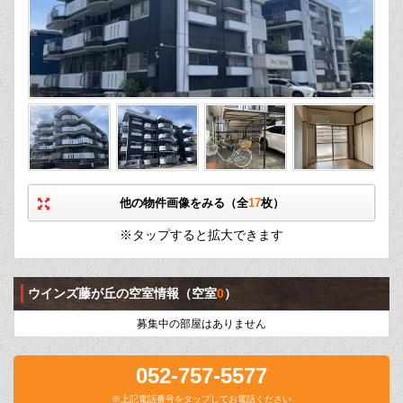
他の物件画像をみる（全
17
枚）
※タップすると拡大できます
ウインズ藤が丘の空室情報
（空室
0
）
募集中の部屋はありません
052-757-5577
※上記電話番号をタップしてお電話ください