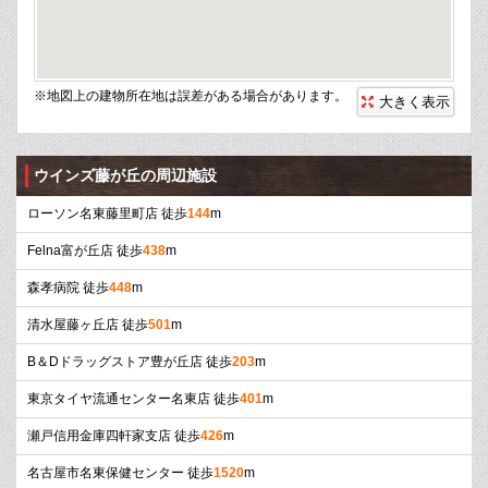
※地図上の建物所在地は誤差がある場合があります。
大きく表示
ウインズ藤が丘の周辺施設
ローソン名東藤里町店 徒歩
144
m
Felna富が丘店 徒歩
438
m
森孝病院 徒歩
448
m
清水屋藤ヶ丘店 徒歩
501
m
B＆Dドラッグストア豊が丘店 徒歩
203
m
東京タイヤ流通センター名東店 徒歩
401
m
瀬戸信用金庫四軒家支店 徒歩
426
m
名古屋市名東保健センター 徒歩
1520
m