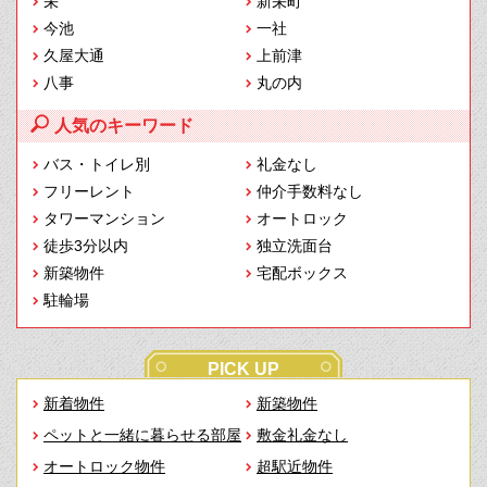
栄
新栄町
今池
一社
久屋大通
上前津
八事
丸の内
人気のキーワード
バス・トイレ別
礼金なし
フリーレント
仲介手数料なし
タワーマンション
オートロック
徒歩3分以内
独立洗面台
新築物件
宅配ボックス
駐輪場
PICK UP
新着物件
新築物件
ペットと一緒に暮らせる部屋
敷金礼金なし
オートロック物件
超駅近物件