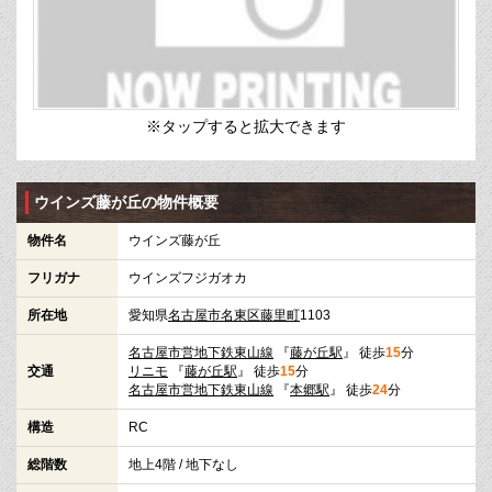
※タップすると拡大できます
ウインズ藤が丘の物件概要
物件名
ウインズ藤が丘
フリガナ
ウインズフジガオカ
所在地
愛知県
名古屋市名東区
藤里町
1103
名古屋市営地下鉄東山線
『
藤が丘駅
』 徒歩
15
分
交通
リニモ
『
藤が丘駅
』 徒歩
15
分
名古屋市営地下鉄東山線
『
本郷駅
』 徒歩
24
分
構造
RC
総階数
地上4階 / 地下なし