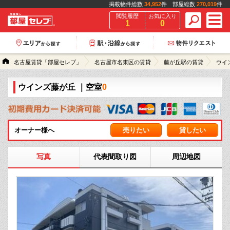
掲載物件総数
34,952
件 部屋総数
270,019
件
閲覧履歴
お気に入り
1
0
名古屋賃貸「部屋セレブ」
名古屋市名東区の賃貸
藤が丘駅の賃貸
ウイ
ウインズ藤が丘
｜空室
0
オーナー様へ
売りたい
貸したい
写真
代表間取り図
周辺地図