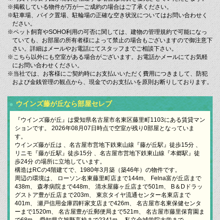
※掲載している物件が万が一ご成約の場合はご了承ください。
※駐車場、バイク置場、駐輪場の正確な空き状況についてはお問い合わせく
ださい。
※ペット飼育やSOHO利用の可否に関しては、建物の管理規約で可能になっ
ていても、お部屋の所有者様によって禁止の場合もございますので御注意下
さい。詳細はメールやお電話にてスタッフまでご相談下さい。
※こちら以外にも空室がある場合がございます。お電話かメールにてお気軽
にお問い合わせください。
※当社では、お客様にご契約時にお支払いいただく費用につきまして、防犯
および金銭管理の観点から、現金でのお支払いを原則お断りしております。
ウインズ藤が丘なら部屋セレブ
『ウインズ藤が丘』は愛知県名古屋市名東区藤里町1103にある賃貸マン
ションです。 2026年08月07日時点で空室が残り0部屋となっていま
す。
ウインズ藤が丘は 、名古屋市営地下鉄東山線『藤が丘駅』徒歩15分 、
リニモ『藤が丘駅』徒歩15分 、名古屋市営地下鉄東山線『本郷駅』徒
歩24分 の場所に立地しています。
構造はRCの4階建てで、1980年3月築（築46年）の物件です。
周辺の環境は、 ローソン名東藤里町店まで144m、 Felna富が丘店まで
438m、 森孝病院まで448m、 清水屋藤ヶ丘店まで501m、 B＆Dドラッ
グストア豊が丘店まで203m、 東京タイヤ流通センター名東店まで
401m、 瀬戸信用金庫四軒家支店まで426m、 名古屋市名東保健センタ
ーまで1520m、 名古屋豊が丘郵便局まで521m、 名古屋市藤里保育園ま
で68m、 愛知県立旭野高校まで2341m、 私立金城学院大学まで