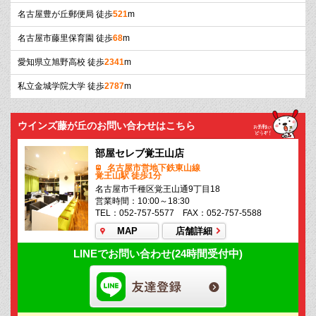
名古屋豊が丘郵便局 徒歩
521
m
名古屋市藤里保育園 徒歩
68
m
愛知県立旭野高校 徒歩
2341
m
私立金城学院大学 徒歩
2787
m
ウインズ藤が丘のお問い合わせはこちら
部屋セレブ覚王山店
名古屋市営地下鉄東山線
覚王山駅 徒歩1分
名古屋市千種区覚王山通9丁目18
営業時間：10:00～18:30
TEL：052-757-5577 FAX：052-757-5588
MAP
店舗詳細
LINEでお問い合わせ(24時間受付中)