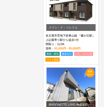
メゾン・ド・ソレイユ
名古屋市営地下鉄東山線 『藤が丘駅』
上記最寄り駅から徒歩
8
分
間取り：1LDK
賃料：
93,000円 - 95,000円
新築・築浅
敷金ゼロ
バス・トイレ別
ペット相談
更新
08/07
MAISONETTE LAND 梅森坂西