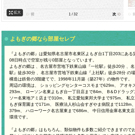
拡大
前
1 / 32
次
よもぎの郷なら部屋セレブ
『よもぎの郷』は愛知県名古屋市名東区よもぎ台1丁目203にある賃貸
08日時点で空室が残り0部屋となっています。
よもぎの郷は 、名古屋市営地下鉄東山線『一社駅』徒歩20分 、
駅』徒歩30分 、名古屋市営地下鉄東山線『上社駅』徒歩28分 の
構造は鉄骨の3階建てで、1998年11月築（築27年）の物件です。
周辺の環境は、 ショッピングセンターコスモまで629m、 アオ
293m、 ローソン名東よもぎ台一丁目店まで84m、 B＆Dドラッグ
ソー名東地アミ店まで310m、 私立愛知東邦大学まで975m、 私立
もぎ保育園まで171m、 医療法人杉山会すぎやま病院まで1128m
379m、 ハローワーク名古屋東まで686m、 中日信用金庫名東支店
環境です。
『よもぎの郷』はもちろん、類似物件も多数ご紹介できますので