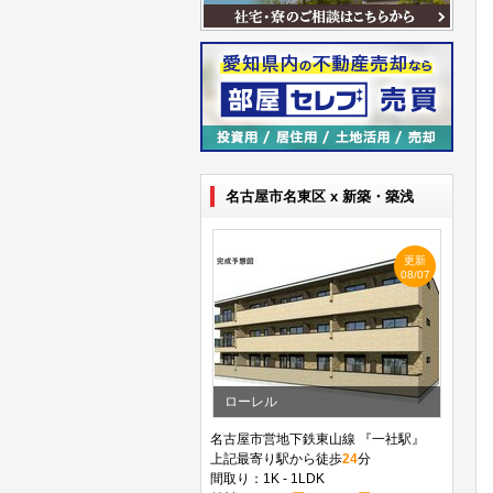
名古屋市名東区 x 新築・築浅
更新
08/07
ローレル
名古屋市営地下鉄東山線 『一社駅』
上記最寄り駅から徒歩
24
分
間取り：1K - 1LDK