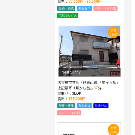
賃料：
55,000円 - 73,000円
新築・築浅
敷金ゼロ
バス・トイレ別
宅配ボックス
更新
08/07
Nest Sunny
名古屋市営地下鉄東山線 『星ヶ丘駅』
上記最寄り駅から徒歩
37
分
間取り：3LDK
賃料：
175,000円
新築・築浅
敷金ゼロ
礼金ゼロ
バス・トイレ別
更新
08/07