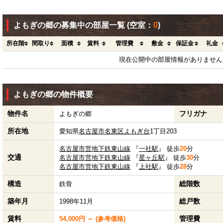
よもぎの郷の募集中の部屋一覧
(空室：
0
)
所在階
間取り
面積
賃料
管理費
敷金
保証金
礼金
現在公開中の部屋情報がありません
よもぎの郷の物件概要
物件名
フリガナ
よもぎの郷
所在地
愛知県
名古屋市名東区
よもぎ台
1丁目203
名古屋市営地下鉄東山線
『
一社駅
』 徒歩
20
分
交通
名古屋市営地下鉄東山線
『
星ヶ丘駅
』 徒歩
30
分
名古屋市営地下鉄東山線
『
上社駅
』 徒歩
28
分
構造
総階数
鉄骨
築年月
総戸数
1998年11月
賃料
管理費
54,000円 ～ (参考価格)