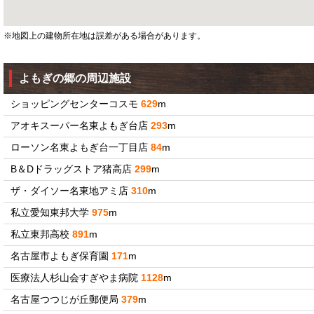
※地図上の建物所在地は誤差がある場合があります。
よもぎの郷の周辺施設
ショッピングセンターコスモ
629
m
アオキスーパー名東よもぎ台店
293
m
ローソン名東よもぎ台一丁目店
84
m
B＆Dドラッグストア猪高店
299
m
ザ・ダイソー名東地アミ店
310
m
私立愛知東邦大学
975
m
私立東邦高校
891
m
名古屋市よもぎ保育園
171
m
医療法人杉山会すぎやま病院
1128
m
名古屋つつじが丘郵便局
379
m