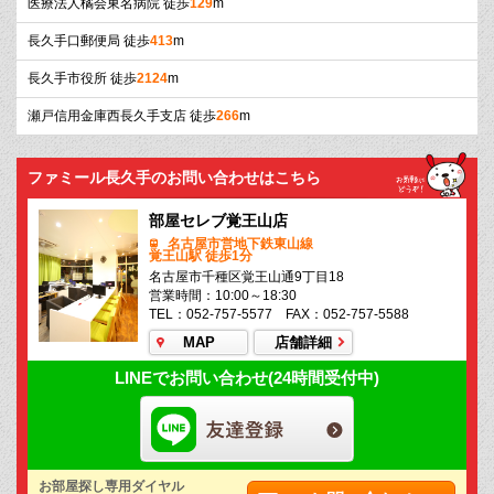
医療法人橘会東名病院 徒歩
129
m
長久手口郵便局 徒歩
413
m
長久手市役所 徒歩
2124
m
瀬戸信用金庫西長久手支店 徒歩
266
m
ファミール長久手のお問い合わせはこちら
部屋セレブ覚王山店
名古屋市営地下鉄東山線
覚王山駅 徒歩1分
名古屋市千種区覚王山通9丁目18
営業時間：10:00～18:30
TEL：052-757-5577 FAX：052-757-5588
MAP
店舗詳細
LINEでお問い合わせ(24時間受付中)
お部屋探し専用ダイヤル