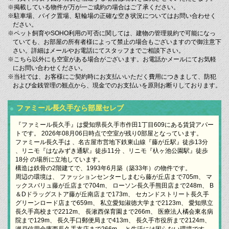
※掲載している物件が万が一ご成約の場合はご了承ください。
※駐車場、バイク置場、駐輪場の正確な空き状況についてはお問い合わせく
ださい。
※ペット飼育やSOHO利用の可否に関しては、建物の管理規約で可能になっ
ていても、お部屋の所有者様によって禁止の場合もございますので御注意下
さい。詳細はメールやお電話にてスタッフまでご相談下さい。
※こちら以外にも空室がある場合がございます。お電話かメールにてお気軽
にお問い合わせください。
※当社では、お客様にご契約時にお支払いいただく費用につきまして、防犯
および金銭管理の観点から、現金でのお支払いを原則お断りしております。
ファミール長久手なら部屋セレブ
『ファミール長久手』は愛知県長久手市作田1丁目609にある賃貸アパー
トです。 2026年08月06日時点で空室が残り0部屋となっています。
ファミール長久手は 、名古屋市営地下鉄東山線『藤が丘駅』徒歩13分
、リニモ『はなみずき通駅』徒歩11分 、リニモ『杁ヶ池公園駅』徒歩
18分 の場所に立地しています。
構造は鉄骨の2階建てで、1993年6月築（築33年）の物件です。
周辺の環境は、 ファッションセンターしまむら藤が丘店まで705m、 マ
ックスバリュ藤が丘店まで704m、 ローソン長久手熊田店まで248m、 B
＆Dドラッグストア藤が丘南店まで173m、 セカンドストリート長久手
グリーンロード店まで659m、 私立愛知淑徳大学まで2123m、 愛知県立
長久手高校まで2212m、 長湫西保育園まで266m、 医療法人橘会東名病
院まで129m、 長久手口郵便局まで413m、 長久手市役所まで2124m、
瀬戸信用金庫西長久手支店まで266m、 と生活には困らない環境です。