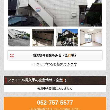
他の物件画像をみる（全
23
枚）
※タップすると拡大できます
ファミール長久手の空室情報
（空室
0
）
募集中の部屋はありません
052-757-5577
※上記電話番号をタップしてお電話ください