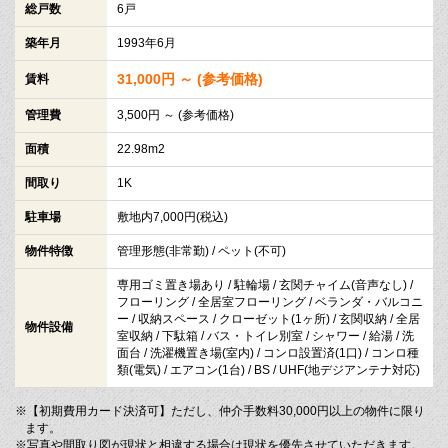
総戸数
6戸
築年月
1993年6月
31,000円 ～ (参考価格)
賃料
管理費
3,500円 ～ (参考価格)
面積
22.98m2
間取り
1K
駐車場
敷地内7,000円(税込)
物件特徴
管理形態(非常勤) / ペット(不可)
専用ゴミ置き場あり / 駐輪場 / 玄関チャイム(音声なし) /
フローリング / 全居室フローリング / ベランダ・バルコニ
ー / 収納スペース / クローゼット(1ヶ所) / 玄関収納 / 全居
物件設備
室収納 / 下駄箱 / バス・トイレ別室 / シャワー / 給湯 / 洗
面台 / 洗濯機置き場(室内) / コンロ設置済(1口) / コンロ種
類(電気) / エアコン(1台) / BS / UHF(地デジアンテナ対応)
※【初期費用カード決済可】ただし、仲介手数料30,000円以上の物件に限り
ます。
※写真や間取り図が現状と相違する場合は現状を優先させていただきます。