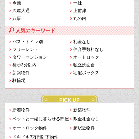
今池
一社
久屋大通
上前津
八事
丸の内
人気のキーワード
バス・トイレ別
礼金なし
フリーレント
仲介手数料なし
タワーマンション
オートロック
徒歩3分以内
独立洗面台
新築物件
宅配ボックス
駐輪場
PICK UP
新着物件
新築物件
ペットと一緒に暮らせる部屋
敷金礼金なし
オートロック物件
超駅近物件
ドキドキ3万円以下物件