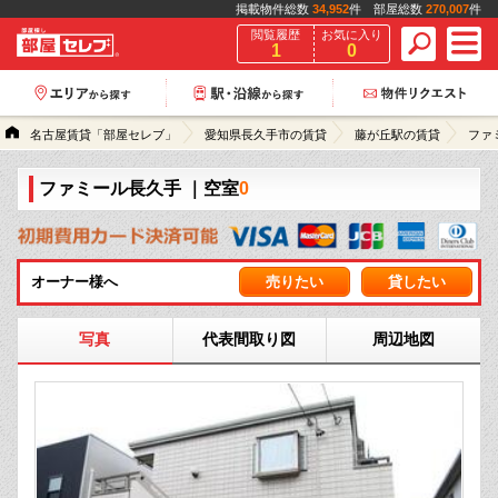
掲載物件総数
34,952
件 部屋総数
270,007
件
閲覧履歴
お気に入り
1
0
名古屋賃貸「部屋セレブ」
愛知県長久手市の賃貸
藤が丘駅の賃貸
ファ
ファミール長久手
｜空室
0
オーナー様へ
売りたい
貸したい
写真
代表間取り図
周辺地図