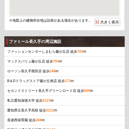
※地図上の建物所在地は誤差がある場合があります。
大きく表示
ファミール長久手の周辺施設
ファッションセンターしまむら藤が丘店 徒歩
705
m
マックスバリュ藤が丘店 徒歩
704
m
ローソン長久手熊田店 徒歩
248
m
B＆Dドラッグストア藤が丘南店 徒歩
173
m
セカンドストリート長久手グリーンロード店 徒歩
659
m
私立愛知淑徳大学 徒歩
2123
m
愛知県立長久手高校 徒歩
2212
m
長湫西保育園 徒歩
266
m