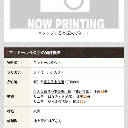
※タップすると拡大できます
ファミール長久手の物件概要
物件名
ファミール長久手
フリガナ
ファミールナガクテ
所在地
愛知県
長久手市
作田
1丁目609
名古屋市営地下鉄東山線
『
藤が丘駅
』 徒歩
13
分
交通
リニモ
『
はなみずき通駅
』 徒歩
11
分
リニモ
『
杁ヶ池公園駅
』 徒歩
18
分
構造
鉄骨
総階数
地上2階 / 地下なし