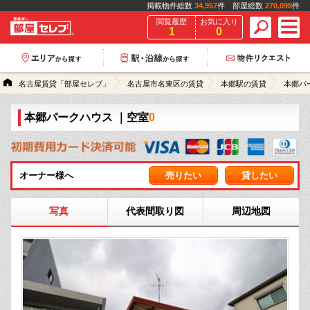
掲載物件総数
34,957
件 部屋総数
270,098
件
閲覧履歴
お気に入り
1
0
名古屋賃貸「部屋セレブ」
名古屋市名東区の賃貸
本郷駅の賃貸
本郷パ
本郷パークハウス
｜空室
0
オーナー様へ
売りたい
貸したい
写真
代表間取り図
周辺地図