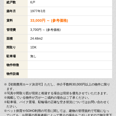
総戸数
6戸
築年月
1977年3月
33,000円 ～ (参考価格)
賃料
管理費
3,700円 ～ (参考価格)
面積
24.48m2
間取り
1DK
駐車場
無し
物件特徴
物件設備
※【初期費用カード決済可】ただし、仲介手数料30,000円以上の物件に限り
ます。
※写真や間取り図が現状と相違する場合は現状を優先させていただきます。
※掲載している物件が万が一ご成約の場合はご了承ください。
※駐車場、バイク置場、駐輪場の正確な空き状況についてはお問い合わせく
ださい。
※ペット飼育やSOHO利用の可否に関しては、建物の管理規約で可能になっ
ていても、お部屋の所有者様によって禁止の場合もございますので御注意下