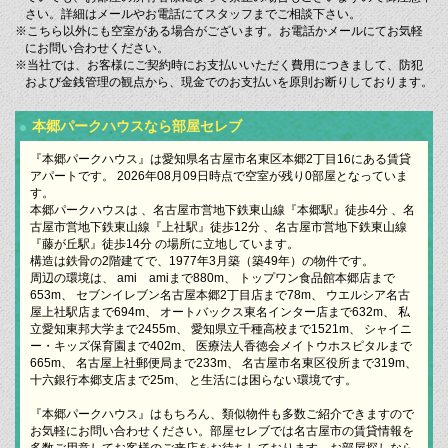
さい。詳細はメールやお電話にてスタッフまでご相談下さい。
※こちら以外にも空室がある場合がございます。お電話かメールにてお気軽
にお問い合わせください。
※当社では、お客様にご契約時にお支払いいただく費用につきまして、防犯
および金銭管理の観点から、現金でのお支払いを原則お断りしております。
本郷パークハウスなら部屋セレブ
『本郷パークハウス』は愛知県名古屋市名東区本郷2丁目16にある賃貸
アパートです。 2026年08月09日時点で空室が残り0部屋となっていま
す。
本郷パークハウスは 、名古屋市営地下鉄東山線『本郷駅』徒歩4分 、名
古屋市営地下鉄東山線『上社駅』徒歩12分 、名古屋市営地下鉄東山線
『藤が丘駅』徒歩14分 の場所に立地しています。
構造は鉄骨の2階建てで、1977年3月築（築49年）の物件です。
周辺の環境は、 ami amiまで880m、 トップワン食品館本郷店まで
653m、 セブンイレブン名古屋本郷2丁目店まで78m、 ウエルシア名古
屋上社駅店まで694m、 オートバックス東名インター店まで632m、 私
立愛知東邦大学まで2455m、 愛知県立千種高校まで1521m、 シャイニ
ー・キッズ保育園まで402m、 医療法人香徳会メイトウホスピタルまで
665m、 名古屋上社郵便局まで233m、 名古屋市名東区役所まで319m、
十六銀行本郷支店まで25m、 と生活には困らない環境です。
『本郷パークハウス』はもちろん、類似物件も多数ご紹介できますので
お気軽にお問い合わせください。部屋セレブでは名古屋市の賃貸情報を
多数ご用意してお客様のご来店をお待ちしております。お部屋探しなら