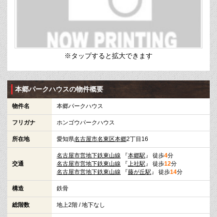
※タップすると拡大できます
本郷パークハウスの物件概要
物件名
本郷パークハウス
フリガナ
ホンゴウパークハウス
所在地
愛知県
名古屋市名東区
本郷
2丁目16
名古屋市営地下鉄東山線
『
本郷駅
』 徒歩
4
分
交通
名古屋市営地下鉄東山線
『
上社駅
』 徒歩
12
分
名古屋市営地下鉄東山線
『
藤が丘駅
』 徒歩
14
分
構造
鉄骨
総階数
地上2階 / 地下なし