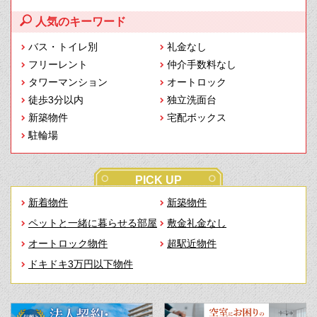
人気のキーワード
バス・トイレ別
礼金なし
フリーレント
仲介手数料なし
タワーマンション
オートロック
徒歩3分以内
独立洗面台
新築物件
宅配ボックス
駐輪場
PICK UP
新着物件
新築物件
ペットと一緒に暮らせる部屋
敷金礼金なし
オートロック物件
超駅近物件
ドキドキ3万円以下物件