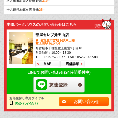
名古屋市名東区役所 徒歩
319
m
十六銀行本郷支店 徒歩
25
m
本郷パークハウスのお問い合わせはこちら
部屋セレブ覚王山店
名古屋市営地下鉄東山線
覚王山駅 徒歩1分
名古屋市千種区覚王山通9丁目18
営業時間：10:00～18:30
TEL：052-757-5577 FAX：052-757-5588
MAP
店舗詳細
LINEでお問い合わせ(24時間受付中)
お部屋探し専用ダイヤル
お問い合わせ
052-757-5577