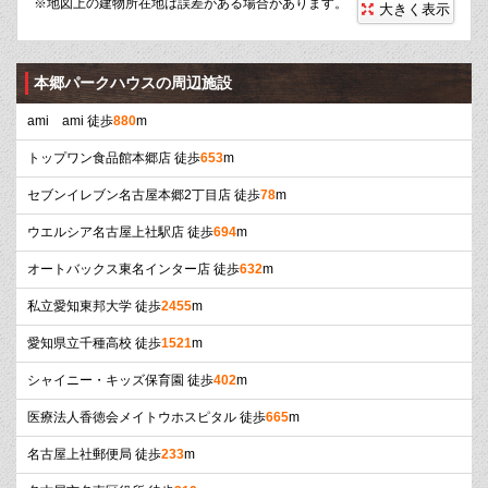
※地図上の建物所在地は誤差がある場合があります。
大きく表示
本郷パークハウスの周辺施設
ami ami 徒歩
880
m
トップワン食品館本郷店 徒歩
653
m
セブンイレブン名古屋本郷2丁目店 徒歩
78
m
ウエルシア名古屋上社駅店 徒歩
694
m
オートバックス東名インター店 徒歩
632
m
私立愛知東邦大学 徒歩
2455
m
愛知県立千種高校 徒歩
1521
m
シャイニー・キッズ保育園 徒歩
402
m
医療法人香徳会メイトウホスピタル 徒歩
665
m
名古屋上社郵便局 徒歩
233
m