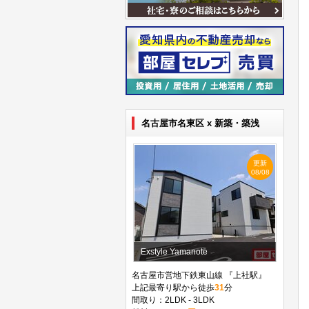
名古屋市名東区 x 新築・築浅
更新
08/08
Exstyle Yamanote
名古屋市営地下鉄東山線 『上社駅』
上記最寄り駅から徒歩
31
分
間取り：2LDK - 3LDK