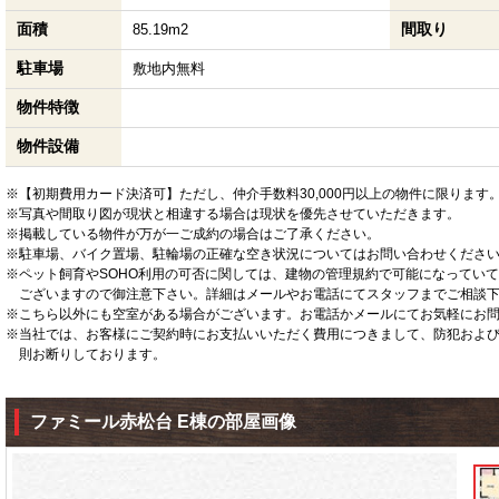
面積
間取り
85.19m2
駐車場
敷地内無料
物件特徴
物件設備
※【初期費用カード決済可】ただし、仲介手数料30,000円以上の物件に限ります
※写真や間取り図が現状と相違する場合は現状を優先させていただきます。
※掲載している物件が万が一ご成約の場合はご了承ください。
※駐車場、バイク置場、駐輪場の正確な空き状況についてはお問い合わせくださ
※ペット飼育やSOHO利用の可否に関しては、建物の管理規約で可能になってい
ございますので御注意下さい。詳細はメールやお電話にてスタッフまでご相談
※こちら以外にも空室がある場合がございます。お電話かメールにてお気軽にお
※当社では、お客様にご契約時にお支払いいただく費用につきまして、防犯およ
則お断りしております。
ファミール赤松台 E棟の部屋画像