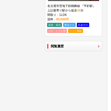
名古屋市営地下鉄鶴舞線 『平針駅』
上記最寄り駅から徒歩
32
分
間取り：1LDK
賃料：
85,000円
新築・築浅
敷金ゼロ
礼金ゼロ
バス・トイレ別
ペット相談
閲覧履歴