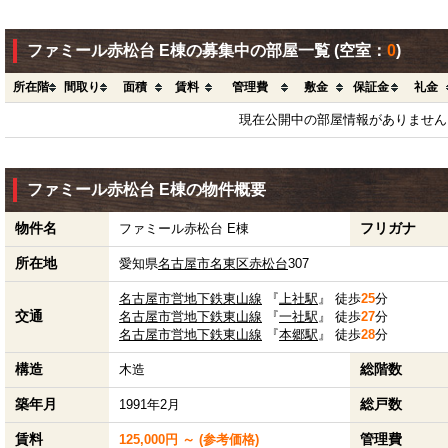
ファミール赤松台 E棟の募集中の部屋一覧
(空室：
0
)
所在階
間取り
面積
賃料
管理費
敷金
保証金
礼金
現在公開中の部屋情報がありません
ファミール赤松台 E棟の物件概要
物件名
フリガナ
ファミール赤松台 E棟
所在地
愛知県
名古屋市名東区
赤松台
307
名古屋市営地下鉄東山線
『
上社駅
』 徒歩
25
分
交通
名古屋市営地下鉄東山線
『
一社駅
』 徒歩
27
分
名古屋市営地下鉄東山線
『
本郷駅
』 徒歩
28
分
構造
総階数
木造
築年月
総戸数
1991年2月
賃料
管理費
125,000円 ～ (参考価格)