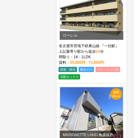
ローレル
名古屋市営地下鉄東山線 『一社駅』
上記最寄り駅から徒歩
24
分
間取り：1K - 1LDK
賃料：
55,000円 - 73,000円
新築・築浅
敷金ゼロ
バス・トイレ別
宅配ボックス
更新
08/08
MAISONETTE LAND 梅森坂西