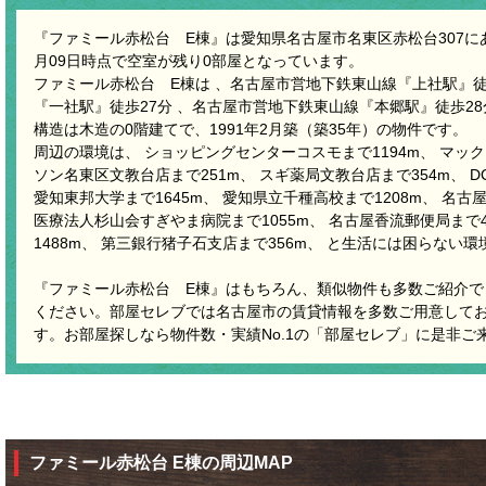
『ファミール赤松台 E棟』は愛知県名古屋市名東区赤松台307にある
月09日時点で空室が残り0部屋となっています。
ファミール赤松台 E棟は 、名古屋市営地下鉄東山線『上社駅』徒
『一社駅』徒歩27分 、名古屋市営地下鉄東山線『本郷駅』徒歩2
構造は木造の0階建てで、1991年2月築（築35年）の物件です。
周辺の環境は、 ショッピングセンターコスモまで1194m、 マック
ソン名東区文教台店まで251m、 スギ薬局文教台店まで354m、 D
愛知東邦大学まで1645m、 愛知県立千種高校まで1208m、 名古
医療法人杉山会すぎやま病院まで1055m、 名古屋香流郵便局まで
1488m、 第三銀行猪子石支店まで356m、 と生活には困らない環
『ファミール赤松台 E棟』はもちろん、類似物件も多数ご紹介で
ください。部屋セレブでは名古屋市の賃貸情報を多数ご用意して
す。お部屋探しなら物件数・実績No.1の「部屋セレブ」に是非ご
ファミール赤松台 E棟の周辺MAP