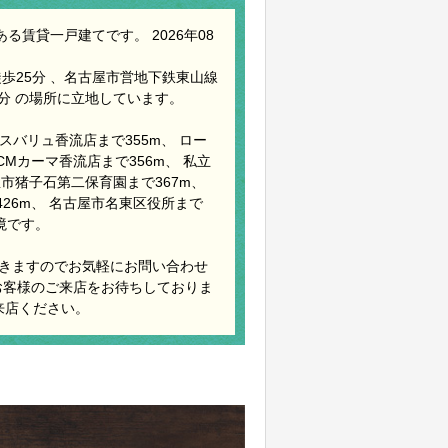
賃貸一戸建てです。 2026年08
歩25分 、名古屋市営地下鉄東山線
8分 の場所に立地しています。
スバリュ香流店まで355m、 ロー
CMカーマ香流店まで356m、 私立
屋市猪子石第二保育園まで367m、
426m、 名古屋市名東区役所まで
境です。
きますのでお気軽にお問い合わせ
お客様のご来店をお待ちしておりま
来店ください。