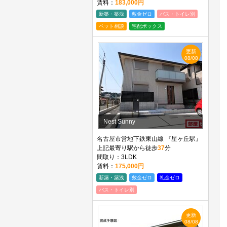
賃料：
183,000円
新築・築浅
敷金ゼロ
バス・トイレ別
ペット相談
宅配ボックス
更新
08/08
Nest Sunny
名古屋市営地下鉄東山線 『星ヶ丘駅』
上記最寄り駅から徒歩
37
分
間取り：3LDK
賃料：
175,000円
新築・築浅
敷金ゼロ
礼金ゼロ
バス・トイレ別
更新
08/08