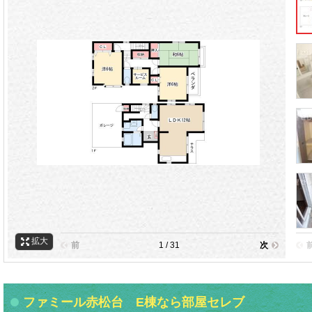
拡大
前
1 / 31
次
ファミール赤松台 E棟なら部屋セレブ