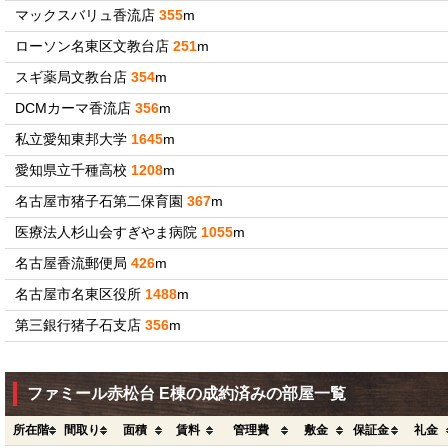
マックスバリュ香流店
355
m
ローソン名東区文教台店
251
m
スギ薬局文教台店
354
m
DCMカーマ香流店
356
m
私立愛知東邦大学
1645
m
愛知県立千種高校
1208
m
名古屋市猪子石第二保育園
367
m
医療法人杉山会すぎやま病院
1055
m
名古屋香流郵便局
426
m
名古屋市名東区役所
1488
m
第三銀行猪子石支店
356
m
ファミール赤松台 E棟の成約済みの部屋一覧
所在階
間取り
面積
賃料
管理費
敷金
保証金
礼金