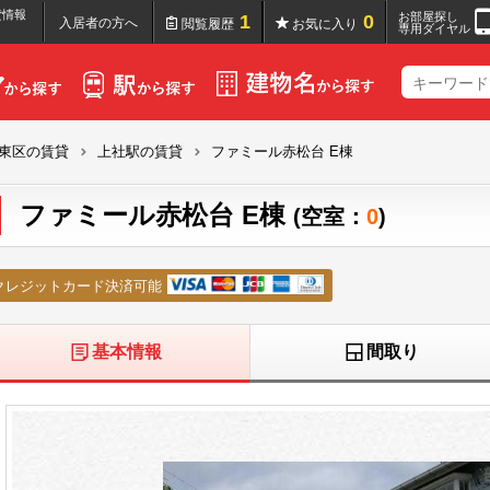
貸情報
お部屋探し
1
0
入居者の方へ
閲覧履歴
お気に入り
専用ダイヤル
東区の賃貸
上社駅の賃貸
ファミール赤松台 E棟
ファミール赤松台 E棟
(空室：
0
)
クレジットカード決済可能
基本情報
間取り