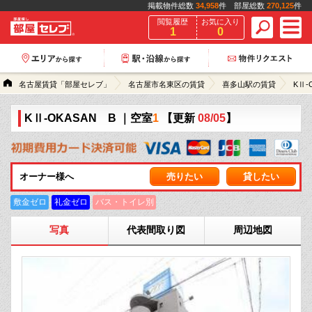
掲載物件総数
34,958
件 部屋総数
270,125
件
閲覧履歴
お気に入り
1
0
名古屋賃貸「部屋セレブ」
名古屋市名東区の賃貸
喜多山駅の賃貸
KⅡ-
KⅡ-OKASAN B
｜空室
1
【更新
08/05
】
オーナー様へ
売りたい
貸したい
敷金ゼロ
礼金ゼロ
バス・トイレ別
写真
代表間取り図
周辺地図