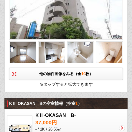
他の物件画像をみる（全
10
枚）
※タップすると拡大できます
KⅡ-OKASAN Bの空室情報
（空室
1
）
KⅡ-OKASAN B-
37,000円
- / 1K / 26.56㎡