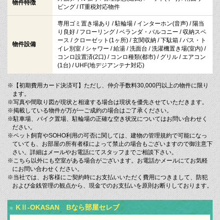
物件特徴
ビング / IT重税対応物件
専用ゴミ置き場あり / 駐輪場 / インターホン(音声) / 陽当
り良好 / フローリング / ベランダ・バルコニー / 収納スペ
ース / クローゼット(1ヶ所) / 玄関収納 / 下駄箱 / バス・ト
物件設備
イレ別室 / シャワー / 給湯 / 洗面台 / 洗濯機置き場(室内) /
コンロ設置済(2口) / コンロ種類(都市) / グリル / エアコン
(1台) / UHF(地デジアンテナ対応)
※【初期費用カード決済可】ただし、仲介手数料30,000円以上の物件に限り
ます。
※写真や間取り図が現状と相違する場合は現状を優先させていただきます。
※掲載している物件が万が一ご成約の場合はご了承ください。
※駐車場、バイク置場、駐輪場の正確な空き状況についてはお問い合わせく
ださい。
※ペット飼育やSOHO利用の可否に関しては、建物の管理規約で可能になっ
ていても、お部屋の所有者様によって禁止の場合もございますので御注意下
さい。詳細はメールやお電話にてスタッフまでご相談下さい。
※こちら以外にも空室がある場合がございます。お電話かメールにてお気軽
にお問い合わせください。
※当社では、お客様にご契約時にお支払いいただく費用につきまして、防犯
および金銭管理の観点から、現金でのお支払いを原則お断りしております。
KⅡ-OKASAN Bなら部屋セレブ