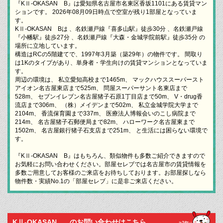
『KⅡ-OKASAN B』は愛知県名古屋市名東区香坂1101にある賃貸マン
ションです。 2026年08月09日時点で空室が残り1部屋となっていま
す。
KⅡ-OKASAN Bは 、名鉄瀬戸線『喜多山駅』徒歩30分 、名鉄瀬戸線
『小幡駅』徒歩27分 、名鉄瀬戸線『大森・金城学院前駅』徒歩35分 の
場所に立地しています。
構造はRCの5階建てで、1997年3月築（築29年）の物件です。 間取り
は1Kのタイプがあり、単身者・学生向けの賃貸マンションとなっていま
す。
周辺の環境は、 私立愛知高校まで1465m、 マックハウススーパースト
アイオン名古屋東店まで525m、 問屋スーパーサント名東店まで
528m、 セブンイレブン名古屋猪子石原1丁目店まで50m、 V・drug香
流店まで306m、 （株）メイデンまで502m、 私立金城学院大学まで
2104m、 香流保育園まで337m、 医療法人博報会いのこし病院まで
214m、 名古屋猪子石郵便局まで82m、 ハローワーク名古屋東まで
1502m、 名古屋銀行猪子石支店まで251m、 と生活には困らない環境で
す。
『KⅡ-OKASAN B』はもちろん、類似物件も多数ご紹介できますので
お気軽にお問い合わせください。部屋セレブでは名古屋市の賃貸情報を
多数ご用意してお客様のご来店をお待ちしております。お部屋探しなら
物件数・実績No.1の「部屋セレブ」に是非ご来店ください。
KⅡ-OKASAN ...のお問い合わせはこちら