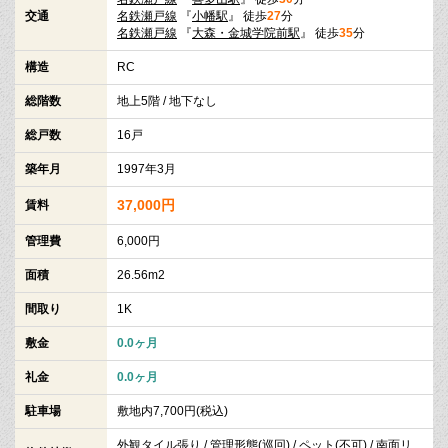
交通
名鉄瀬戸線
『
小幡駅
』 徒歩
27
分
名鉄瀬戸線
『
大森・金城学院前駅
』 徒歩
35
分
構造
RC
総階数
地上5階 / 地下なし
総戸数
16戸
築年月
1997年3月
37,000円
賃料
管理費
6,000円
面積
26.56m2
間取り
1K
敷金
0.0ヶ月
礼金
0.0ヶ月
駐車場
敷地内7,700円(税込)
外観タイル張り / 管理形態(巡回) / ペット(不可) / 南面リ