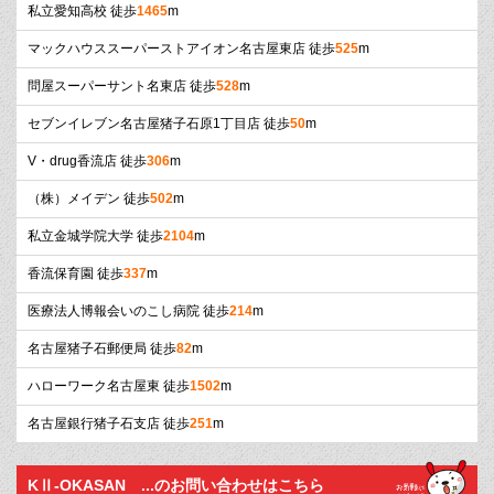
私立愛知高校 徒歩
1465
m
マックハウススーパーストアイオン名古屋東店 徒歩
525
m
問屋スーパーサント名東店 徒歩
528
m
セブンイレブン名古屋猪子石原1丁目店 徒歩
50
m
V・drug香流店 徒歩
306
m
（株）メイデン 徒歩
502
m
私立金城学院大学 徒歩
2104
m
香流保育園 徒歩
337
m
医療法人博報会いのこし病院 徒歩
214
m
名古屋猪子石郵便局 徒歩
82
m
ハローワーク名古屋東 徒歩
1502
m
名古屋銀行猪子石支店 徒歩
251
m
KⅡ-OKASAN ...のお問い合わせはこちら