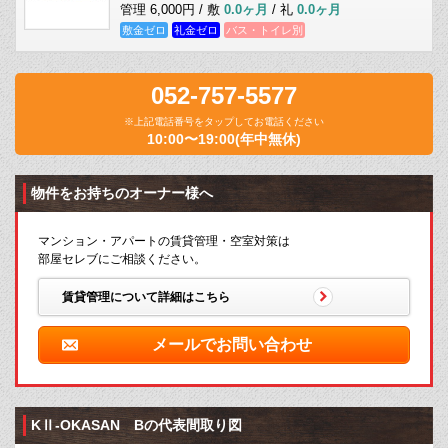
管理 6,000円 / 敷
0.0ヶ月
/ 礼
0.0ヶ月
敷金ゼロ
礼金ゼロ
バス・トイレ別
052-757-5577
※上記電話番号をタップしてお電話ください
10:00〜19:00(年中無休)
物件をお持ちのオーナー様へ
マンション・アパートの賃貸管理・空室対策は
部屋セレブにご相談ください。
賃貸管理について詳細はこちら
メールでお問い合わせ
KⅡ-OKASAN Bの代表間取り図