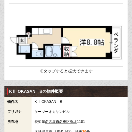
※タップすると拡大できます
KⅡ-OKASAN Bの物件概要
物件名
KⅡ-OKASAN B
フリガナ
ケーツーオカサンビル
所在地
愛知県
名古屋市名東区
香坂
1101
名鉄瀬戸線
『
喜多山駅
』 徒歩
30
分